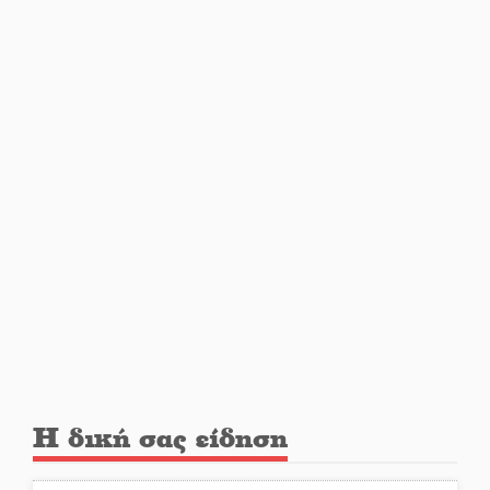
Δεν χαλαρώνει η επιφυλακή για
φωτιές στη Λακωνία
Κατεβαίνει ο γενικός ρεύματος
σε Έλος και αρδευτικά 4
περιοχών του Δ. Ευρώτα
Δημοσιεύτηκε η προκήρυξη του
διαγωνισμού για το παλαιό
Πρωτοδικείο Σπάρτης
Υπάλληλοι ΠΕ Λακωνίας: «Στο
κόκκινο το σύνολο των
Υπηρεσιών από την
υποστελέχωση»
Η δική σας είδηση
Φως σε μπαράζ διαρρήξεων