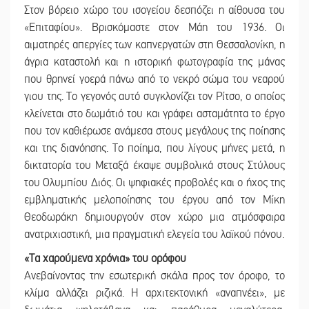
Στον βόρειο χώρο του ισογείου δεσπόζει η αίθουσα του
«Επιταφίου». Βρισκόμαστε στον Μάη του 1936. Οι
αιματηρές απεργίες των καπνεργατών στη Θεσσαλονίκη, η
άγρια καταστολή και η ιστορική φωτογραφία της μάνας
που θρηνεί γοερά πάνω από το νεκρό σώμα του νεαρού
γιου της. Το γεγονός αυτό συγκλονίζει τον Ρίτσο, ο οποίος
κλείνεται στο δωμάτιό του και γράφει ασταμάτητα το έργο
που τον καθιέρωσε ανάμεσα στους μεγάλους της ποίησης
και της διανόησης. Το ποίημα, που λίγους μήνες μετά, η
δικτατορία του Μεταξά έκαψε συμβολικά στους Στύλους
του Ολυμπίου Διός. Οι ψηφιακές προβολές και ο ήχος της
εμβληματικής μελοποίησης του έργου από τον Μίκη
Θεοδωράκη δημιουργούν στον χώρο μια ατμόσφαιρα
ανατριχιαστική, μια πραγματική ελεγεία του λαϊκού πόνου.
«Τα χαρούμενα χρόνια» του ορόφου
Ανεβαίνοντας την εσωτερική σκάλα προς τον όροφο, το
κλίμα αλλάζει ριζικά. Η αρχιτεκτονική «αναπνέει», με