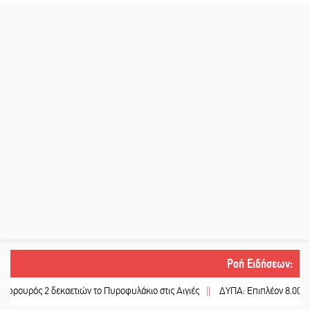
Ροή Ειδήσεων
:
 δεκαετιών το Πυροφυλάκιο στις Αιγιές
||
ΔΥΠΑ: Επιπλέον 8.000 επιδοτούμε