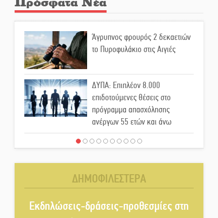
Πρόσφατα Νέα
Άγρυπνος φρουρός 2 δεκαετιών
το Πυροφυλάκιο στις Αιγιές
ΔΥΠΑ: Επιπλέον 8.000
επιδοτούμενες θέσεις στο
πρόγραμμα απασχόλησης
ανέργων 55 ετών και άνω
Μισθός: Το στοίχημα των 1.500
ευρώ
ΔΗΜΟΦΙΛΕΣΤΕΡΑ
Δάκος: Νέα «όπλα» στην
προστασία της ελιάς
Εκδηλώσεις-δράσεις-προθεσμίες στη