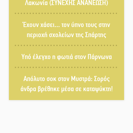
Λακωνία (ΣΥΝΕΧΗΣ ΑΝΑΝΕΩΣΗ)
Κυριακή 9 Αυγούστου:
Καλοκαιρινό Pool Party στο
Έχουν χάσει... τον ύπνο τους στην
Mystras Grand Palace Resort &
περιοχή σχολείων της Σπάρτης
Spa
Στον καταψύκτη του Μυστρά για
Υπό έλεγχο η φωτιά στον Πάρνωνα
το «ζεστό» χρήμα
Απόλυτο σοκ στον Μυστρά: Σορός
Ο καρχαρίας από την εποχή του
Σαίξπηρ που αψηφά τον χρόνο
άνδρα βρέθηκε μέσα σε καταψύκτη!
Στη φάκα της Ασφάλειας Σπάρτης
μέλος της σπείρας των
«κουκουλοφόρων»