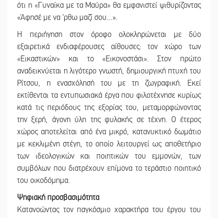
ότι η «Γυναίκα με τα Μαύρα» θα εμφανιστεί ψιθυρίζοντας
«Άφησέ με να ‘ρθω μαζί σου…».
Η περιήγηση στον όροφο ολοκληρώνεται με δύο
εξαιρετικά ενδιαφέρουσες αίθουσες: τον χώρο των
«Εικαστικών» και το «Εικονοστάσι». Στον πρώτο
αναδεικνύεται η λιγότερο γνωστή, δημιουργική πτυχή του
Ρίτσου, η ενασχόλησή του με τη ζωγραφική. Εκεί
εκτίθενται τα εντυπωσιακά έργα που φιλοτέχνησε κυρίως
κατά τις περιόδους της εξορίας του, μεταμορφώνοντας
την ξερή, άγονη ύλη της φυλακής σε τέχνη. Ο έτερος
χώρος αποτελείται από ένα μικρό, κατανυκτικό δωμάτιο
με κεκλιμένη στέγη, το οποίο λειτουργεί ως αποθετήριο
των ιδεολογικών και ποιητικών του εμμονών, των
συμβόλων που διατρέχουν επίμονα το τεράστιο ποιητικό
του οικοδόμημα.
Ψηφιακή προσβασιμότητα
Κατανοώντας τον παγκόσμιο χαρακτήρα του έργου του