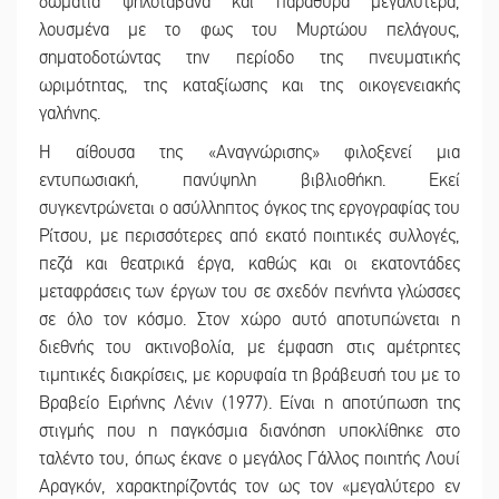
δωμάτια ψηλοτάβανα και παράθυρα μεγαλύτερα,
λουσμένα με το φως του Μυρτώου πελάγους,
σηματοδοτώντας την περίοδο της πνευματικής
ωριμότητας, της καταξίωσης και της οικογενειακής
γαλήνης.
Η αίθουσα της «Αναγνώρισης» φιλοξενεί μια
εντυπωσιακή, πανύψηλη βιβλιοθήκη. Εκεί
συγκεντρώνεται ο ασύλληπτος όγκος της εργογραφίας του
Ρίτσου, με περισσότερες από εκατό ποιητικές συλλογές,
πεζά και θεατρικά έργα, καθώς και οι εκατοντάδες
μεταφράσεις των έργων του σε σχεδόν πενήντα γλώσσες
σε όλο τον κόσμο. Στον χώρο αυτό αποτυπώνεται η
διεθνής του ακτινοβολία, με έμφαση στις αμέτρητες
τιμητικές διακρίσεις, με κορυφαία τη βράβευσή του με το
Βραβείο Ειρήνης Λένιν (1977). Είναι η αποτύπωση της
στιγμής που η παγκόσμια διανόηση υποκλίθηκε στο
ταλέντο του, όπως έκανε ο μεγάλος Γάλλος ποιητής Λουί
Αραγκόν, χαρακτηρίζοντάς τον ως τον «μεγαλύτερο εν