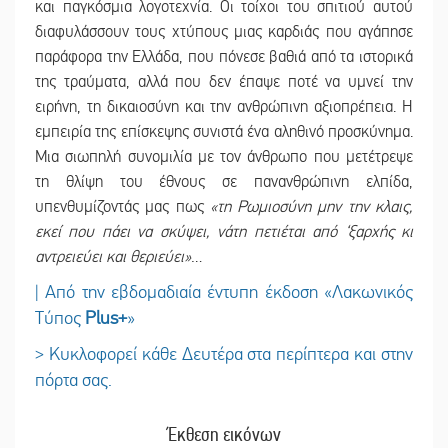
και παγκόσμια λογοτεχνία. Οι τοίχοι του σπιτιού αυτού
διαφυλάσσουν τους χτύπους μιας καρδιάς που αγάπησε
παράφορα την Ελλάδα, που πόνεσε βαθιά από τα ιστορικά
της τραύματα, αλλά που δεν έπαψε ποτέ να υμνεί την
ειρήνη, τη δικαιοσύνη και την ανθρώπινη αξιοπρέπεια. Η
εμπειρία της επίσκεψης συνιστά ένα αληθινό προσκύνημα.
Μια σιωπηλή συνομιλία με τον άνθρωπο που μετέτρεψε
τη θλίψη του έθνους σε πανανθρώπινη ελπίδα,
υπενθυμίζοντάς μας πως
«τη Ρωμιοσύνη μην την κλαις,
εκεί που πάει να σκύψει, νάτη πετιέται από ‘ξαρχής κι
αντρειεύει και θεριεύει»
…
| Από την εβδομαδιαία έντυπη έκδοση «Λακωνικός
Τύπος
Plus
+
»
> Κυκλοφορεί κάθε Δευτέρα στα περίπτερα και στην
πόρτα σας.
Έκθεση εικόνων