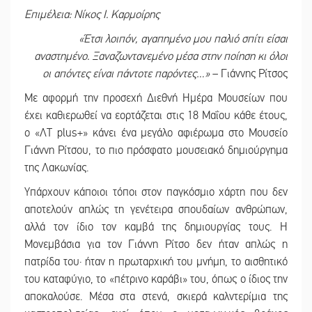
Επιμέλεια: Νίκος Ι. Καρμοίρης
«Έτσι λοιπόν, αγαπημένο μου παλιό σπίτι είσαι
αναστημένο. Ξαναζωντανεμένο μέσα στην ποίηση κι όλοι
οι απόντες είναι πάντοτε παρόντες…»
– Γιάννης Ρίτσος
Με αφορμή την προσεχή Διεθνή Ημέρα Μουσείων που
έχει καθιερωθεί να εορτάζεται στις 18 Μαΐου κάθε έτους,
ο «ΛΤ plus+» κάνει ένα μεγάλο αφιέρωμα στο Μουσείο
Γιάννη Ρίτσου, το πιο πρόσφατο μουσειακό δημιούργημα
της Λακωνίας.
Υπάρχουν κάποιοι τόποι στον παγκόσμιο χάρτη που δεν
αποτελούν απλώς τη γενέτειρα σπουδαίων ανθρώπων,
αλλά τον ίδιο τον καμβά της δημιουργίας τους. Η
Μονεμβάσια για τον Γιάννη Ρίτσο δεν ήταν απλώς η
πατρίδα του· ήταν η πρωταρχική του μνήμη, το αισθητικό
του καταφύγιο, το «πέτρινο καράβι» του, όπως ο ίδιος την
αποκαλούσε. Μέσα στα στενά, σκιερά καλντερίμια της