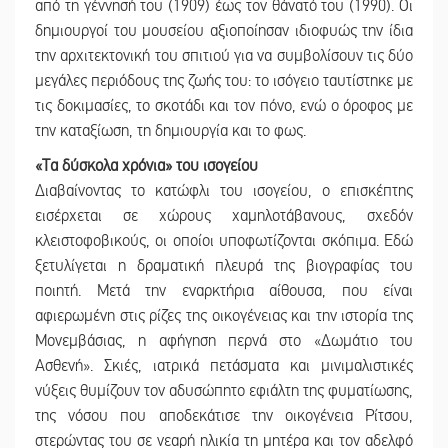
από τη γέννησή του (1909) έως τον θάνατό του (1990). Οι
δημιουργοί του μουσείου αξιοποίησαν ιδιοφυώς την ίδια
την αρχιτεκτονική του σπιτιού για να συμβολίσουν τις δύο
μεγάλες περιόδους της ζωής του: το ισόγειο ταυτίστηκε με
τις δοκιμασίες, το σκοτάδι και τον πόνο, ενώ ο όροφος με
την καταξίωση, τη δημιουργία και το φως.
«Τα δύσκολα χρόνια» του ισογείου
Διαβαίνοντας το κατώφλι του ισογείου, ο επισκέπτης
εισέρχεται σε χώρους χαμηλοτάβανους, σχεδόν
κλειστοφοβικούς, οι οποίοι υποφωτίζονται σκόπιμα. Εδώ
ξετυλίγεται η δραματική πλευρά της βιογραφίας του
ποιητή. Μετά την εναρκτήρια αίθουσα, που είναι
αφιερωμένη στις ρίζες της οικογένειας και την ιστορία της
Μονεμβάσιας, η αφήγηση περνά στο «Δωμάτιο του
Ασθενή». Σκιές, ιατρικά πετάσματα και μινιμαλιστικές
νύξεις θυμίζουν τον αδυσώπητο εφιάλτη της φυματίωσης,
της νόσου που αποδεκάτισε την οικογένεια Ρίτσου,
στερώντας του σε νεαρή ηλικία τη μητέρα και τον αδελφό