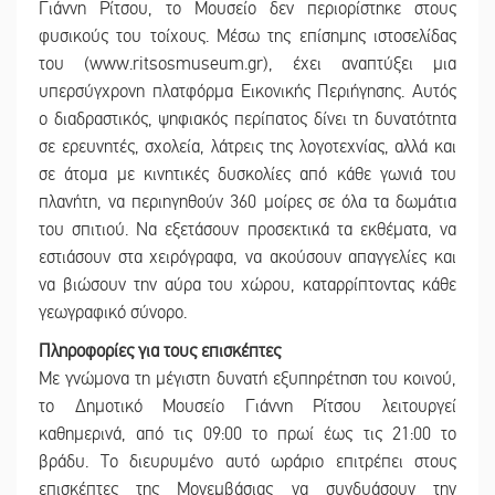
Γιάννη Ρίτσου, το Μουσείο δεν περιορίστηκε στους
φυσικούς του τοίχους. Μέσω της επίσημης ιστοσελίδας
του (www.ritsosmuseum.gr), έχει αναπτύξει μια
υπερσύγχρονη πλατφόρμα Εικονικής Περιήγησης. Αυτός
ο διαδραστικός, ψηφιακός περίπατος δίνει τη δυνατότητα
σε ερευνητές, σχολεία, λάτρεις της λογοτεχνίας, αλλά και
σε άτομα με κινητικές δυσκολίες από κάθε γωνιά του
πλανήτη, να περιηγηθούν 360 μοίρες σε όλα τα δωμάτια
του σπιτιού. Να εξετάσουν προσεκτικά τα εκθέματα, να
εστιάσουν στα χειρόγραφα, να ακούσουν απαγγελίες και
να βιώσουν την αύρα του χώρου, καταρρίπτοντας κάθε
γεωγραφικό σύνορο.
Πληροφορίες για τους επισκέπτες
Με γνώμονα τη μέγιστη δυνατή εξυπηρέτηση του κοινού,
το Δημοτικό Μουσείο Γιάννη Ρίτσου λειτουργεί
καθημερινά, από τις 09:00 το πρωί έως τις 21:00 το
βράδυ. Το διευρυμένο αυτό ωράριο επιτρέπει στους
επισκέπτες της Μονεμβάσιας να συνδυάσουν την