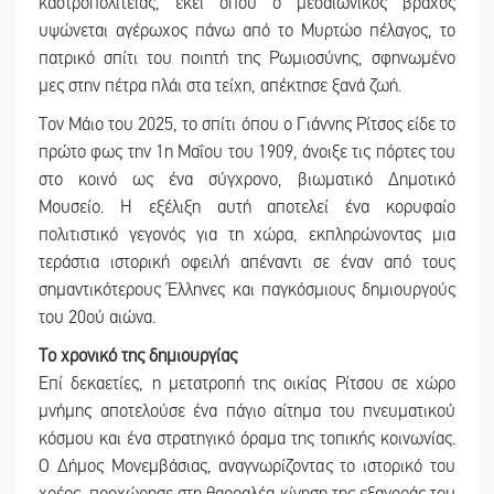
καστροπολιτείας, εκεί όπου ο μεσαιωνικός βράχος
υψώνεται αγέρωχος πάνω από το Μυρτώο πέλαγος, το
πατρικό σπίτι του ποιητή της Ρωμιοσύνης, σφηνωμένο
μες στην πέτρα πλάι στα τείχη, απέκτησε ξανά ζωή.
Τον Μάιο του 2025, το σπίτι όπου ο Γιάννης Ρίτσος είδε το
πρώτο φως την 1η Μαΐου του 1909, άνοιξε τις πόρτες του
στο κοινό ως ένα σύγχρονο, βιωματικό Δημοτικό
Μουσείο. Η εξέλιξη αυτή αποτελεί ένα κορυφαίο
πολιτιστικό γεγονός για τη χώρα, εκπληρώνοντας μια
τεράστια ιστορική οφειλή απέναντι σε έναν από τους
σημαντικότερους Έλληνες και παγκόσμιους δημιουργούς
του 20ού αιώνα.
Το χρονικό της δημιουργίας
Επί δεκαετίες, η μετατροπή της οικίας Ρίτσου σε χώρο
μνήμης αποτελούσε ένα πάγιο αίτημα του πνευματικού
κόσμου και ένα στρατηγικό όραμα της τοπικής κοινωνίας.
Ο Δήμος Μονεμβάσιας, αναγνωρίζοντας το ιστορικό του
χρέος, προχώρησε στη θαρραλέα κίνηση της εξαγοράς του