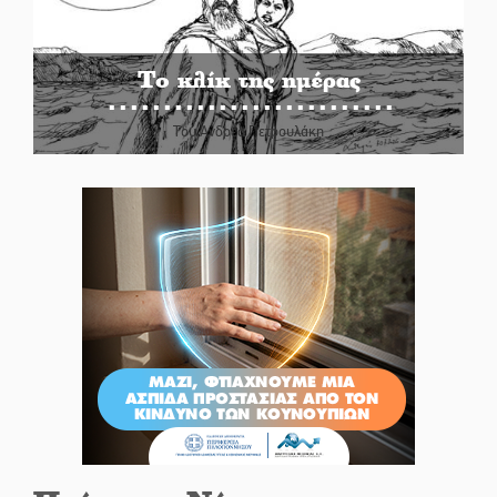
Το κλίκ της ημέρας
Του Ανδρέα Πετρουλάκη