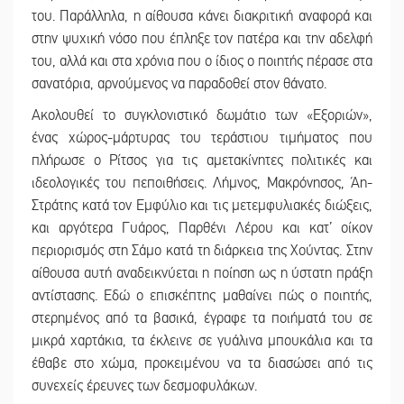
του. Παράλληλα, η αίθουσα κάνει διακριτική αναφορά και
στην ψυχική νόσο που έπληξε τον πατέρα και την αδελφή
του, αλλά και στα χρόνια που ο ίδιος ο ποιητής πέρασε στα
σανατόρια, αρνούμενος να παραδοθεί στον θάνατο.
Ακολουθεί το συγκλονιστικό δωμάτιο των «Εξοριών»,
ένας χώρος-μάρτυρας του τεράστιου τιμήματος που
πλήρωσε ο Ρίτσος για τις αμετακίνητες πολιτικές και
ιδεολογικές του πεποιθήσεις. Λήμνος, Μακρόνησος, Άη-
Στράτης κατά τον Εμφύλιο και τις μετεμφυλιακές διώξεις,
και αργότερα Γυάρος, Παρθένι Λέρου και κατ’ οίκον
περιορισμός στη Σάμο κατά τη διάρκεια της Χούντας. Στην
αίθουσα αυτή αναδεικνύεται η ποίηση ως η ύστατη πράξη
αντίστασης. Εδώ ο επισκέπτης μαθαίνει πώς ο ποιητής,
στερημένος από τα βασικά, έγραφε τα ποιήματά του σε
μικρά χαρτάκια, τα έκλεινε σε γυάλινα μπουκάλια και τα
έθαβε στο χώμα, προκειμένου να τα διασώσει από τις
συνεχείς έρευνες των δεσμοφυλάκων.