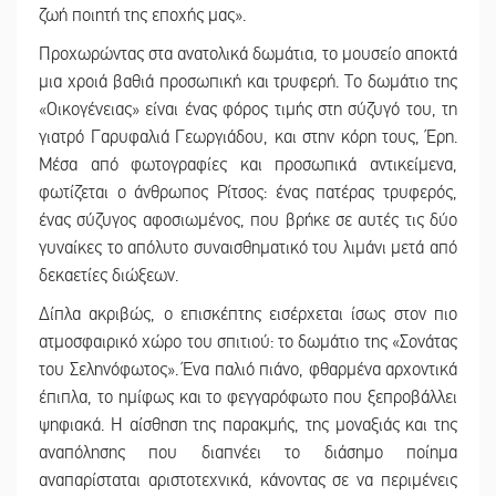
ζωή ποιητή της εποχής μας».
Προχωρώντας στα ανατολικά δωμάτια, το μουσείο αποκτά
μια χροιά βαθιά προσωπική και τρυφερή. Το δωμάτιο της
«Οικογένειας» είναι ένας φόρος τιμής στη σύζυγό του, τη
γιατρό Γαρυφαλιά Γεωργιάδου, και στην κόρη τους, Έρη.
Μέσα από φωτογραφίες και προσωπικά αντικείμενα,
φωτίζεται ο άνθρωπος Ρίτσος: ένας πατέρας τρυφερός,
ένας σύζυγος αφοσιωμένος, που βρήκε σε αυτές τις δύο
γυναίκες το απόλυτο συναισθηματικό του λιμάνι μετά από
δεκαετίες διώξεων.
Δίπλα ακριβώς, ο επισκέπτης εισέρχεται ίσως στον πιο
ατμοσφαιρικό χώρο του σπιτιού: το δωμάτιο της «Σονάτας
του Σεληνόφωτος». Ένα παλιό πιάνο, φθαρμένα αρχοντικά
έπιπλα, το ημίφως και το φεγγαρόφωτο που ξεπροβάλλει
ψηφιακά. Η αίσθηση της παρακμής, της μοναξιάς και της
αναπόλησης που διαπνέει το διάσημο ποίημα
αναπαρίσταται αριστοτεχνικά, κάνοντας σε να περιμένεις