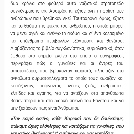
δυο χρόνια στο φοβερό αυτό ναζιστικό στρατόπεδο
συγκέντρωσης της Αυστρίας κι έζησε όλη τη φρίκη των
ανθρώπων που βρέθηκαν εκεί. Ταυτόχρονα, όμως, έζησε
και το θαύμα της ψυχής του ανθρώπου, η οποία μπορεί
να μένει αγνή και ανέγγιχτη ακόμα και σ’ ένα κολασμένο
και απάνθρωπο περιβάλλον εξόντωσης και θανάτου.
Διαβάζοντας το βιβλίο συγκλονίστηκα, κυριολεκτικά, όταν
έφθασα στο σημείο εκείνο στο οποίο ο συγγραφέας
περιγράφει πώς οι γυναίκες και οι άντρες του
στρατοπέδου, που βρίσκονταν χωριστά, πλησίαζαν στα
αγκαθωτά συρματοπλέγματα τα οποία τους χώριζαν και
κοιτάζονταν, παίρνοντας ανάσες ζωής, ανθρωπιάς,
ελπίδας και αγάπης, για να αντέξουν στα απάνθρωπα
βασανιστήρια και στη διαρκή απειλή του θανάτου και να
μην ξεχάσουν πως είναι Άνθρωποι.
«Τον καιρό εκείνο, κάθε Κυριακή που δε δουλεύαμε,
στέκαμε ώρες ολόκληρες και κοιτάζαμε τις γυναίκες, που
και κείνες βγαίναν απ' τ' αντίσκηνα και μας κοιτάζανε.