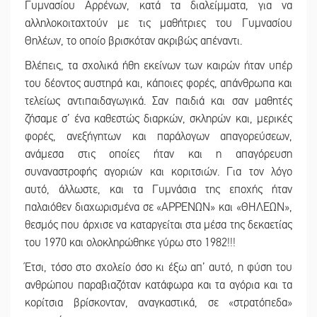
Γυμνασίου Αρρένων, κατά τα διαλείμματα, για να
αλληλοκοιταχτούν με τις μαθήτριες του Γυμνασίου
Θηλέων, το οποίο βρισκόταν ακριβώς απέναντι.
Βλέπεις, τα σχολικά ήθη εκείνων των καιρών ήταν υπέρ
του δέοντος αυστηρά και, κάποιες φορές, απάνθρωπα και
τελείως αντιπαιδαγωγικά. Σαν παιδιά και σαν μαθητές
ζήσαμε σ’ ένα καθεστώς διαρκών, σκληρών και, μερικές
φορές, ανεξήγητων και παράλογων απαγορεύσεων,
ανάμεσα στις οποίες ήταν και η απαγόρευση
συναναστροφής αγοριών και κοριτσιών. Για τον λόγο
αυτό, άλλωστε, και τα Γυμνάσια της εποχής ήταν
παλαιόθεν διαχωρισμένα σε «ΑΡΡΕΝΩΝ» και «ΘΗΛΕΩΝ»,
θεσμός που άρχισε να καταργείται στα μέσα της δεκαετίας
του 1970 και ολοκληρώθηκε γύρω στο 1982!!!
Έτσι, τόσο στο σχολείο όσο κι έξω απ’ αυτό, η φύση του
ανθρώπου παραβιαζόταν κατάφωρα και τα αγόρια και τα
κορίτσια βρίσκονταν, αναγκαστικά, σε «στρατόπεδα»