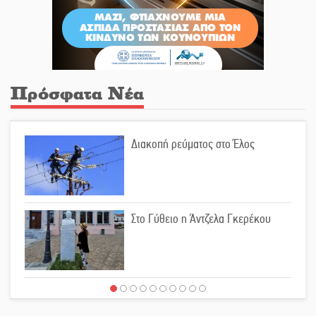
Πρόσφατα Νέα
Διακοπή ρεύματος στο Έλος
Στο Γύθειο η Άντζελα Γκερέκου
Νταλίκα έπεσε σε γκρεμό στον
Κλαδά: Νεκρός ο 48χρονος οδηγός