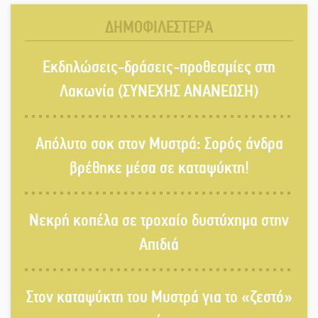
ΔΗΜΟΦΙΛΕΣΤΕΡΑ
«Ανοιχτή Πόλη» απόψε η Σπάρτη
Εκδηλώσεις-δράσεις-προθεσμίες στη
«ξεκλειδώνει» αγορά και
ψυχαγωγία
Λακωνία (ΣΥΝΕΧΗΣ ΑΝΑΝΕΩΣΗ)
«Θέρισε» η άσφαλτος και τον Ιούλιο
Απόλυτο σοκ στον Μυστρά: Σορός άνδρα
στην Πελοπόννησο
βρέθηκε μέσα σε καταψύκτη!
Βράβευσε τον Π. Καρρά ο ΑΟ
Νεκρή κοπέλα σε τροχαίο δυστύχημα στην
Κροκεών
Απιδιά
Τα μετάλλια των Λακωνόπουλων
Στον καταψύκτη του Μυστρά για το «ζεστό»
στην Ταιβάν