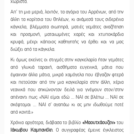
χωριστά.
Απ’ τη μια μεριά, λοιπόν, τα αγόρια του Αρρένων, από την
άλλη τα κορίτσια του Θηλέων, κι ανάμεσά τους σιδερένια
κάγκελα, βλέμματα σιωπηρά, ματιές γεμάτες αναζήτηση
και προσμονή, ματαιωμένες χαρές και χτυποκάρδια
κρυφά, μέχρι κάποιος καθηγητής να έρθει και να μας
διώξει από τα κάγκελα.
Κι όμως εκείνες οι στιγμές στην καγκελαρία ήταν γεμάτες
από γλυκιά ταραχή, αισθήματα ευγενικά, μάτια που
έψαχναν άλλα μάτια, μικρά χαμόγελα που έβγαζαν φτερά
και πετούσαν από την μια καγκελαρία στην άλλη, χέρια
νεανικά που σηκώνονταν δειλά για γνέψουν στον/στην
απέναντι πως: «ΝΑΙ είμαι εδώ … ΝΑΙ σε βλέπω … ΝΑΙ σε
σκέφτομαι … ΝΑΙ σ’ αγαπάω κι ας μην ιδωθούμε ποτέ
από κοντά.»
Χρόνια αργότερα, διάβασα το βιβλίο
«Μαουτχάουζεν»
του
Ιάκωβου Καμπανέλη
. Ο συγγραφέας έμεινε έγκλειστος