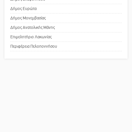
Το δικό σας σχόλιο: Ανοιχτή
Δήμος Ευρώτα
επιστολή στον δήμαρχο Σπάρτης για
Δήμος Μονεμβασίας
τη λειτουργία του ΚΑΠΗ
Δήμος Ανατολικής Μάνης
Επιμελητήριο Λακωνίας
Το δικό σας σχόλιο: Παράδειγμα
κοινωνικής αναισθησίας
Περιφέρεια Πελοποννήσου
Πού βρίσκεται το ιστορικό κέντρο
της Σπάρτης;