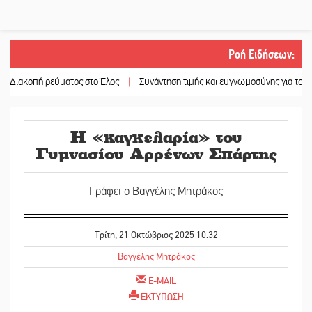
Ροή Ειδήσεων
:
ή ρεύματος στο Έλος
||
Συνάντηση τιμής και ευγνωμοσύνης για τους ομογενε
Η «καγκελαρία» του
Γυμνασίου Αρρένων Σπάρτης
Γράφει ο Βαγγέλης Μητράκος
Τρίτη, 21 Οκτώβριος 2025 10:32
Βαγγέλης Μητράκος
E-MAIL
ΕΚΤΥΠΩΣΗ