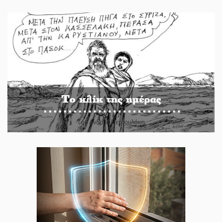
Το κλίκ της ημέρας
Του Ανδρέα Πετρουλάκη