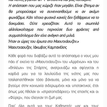
Η απόσταση που μας χώριζε ήταν μεγάλη. Είναι ζήτημα αν
θα μπορούσαμε να συνεννοηθούμε κι αν ακόμη
φωνάζαμε. Κάτι τέτοιο φυσικά κανείς δεν ξεθάρρευε να το
δοκιμάσει. Ούτε χρειαζόταν. Αυτό το σιωπηλό
αλληλοκοίταγμα που περνούσε δυο φράχτες από
συρματόπλεγμα δεν είχε ανάγκη από μιλιά.
Ήταν οι ώρες του έρωτα στο Μαουτχάουζεν.»
Μαουτχαουζεν, Ιάκωβος Καμπανέλης
Κάθε φορά που διαβάζω αυτό το απόσπασμα ο νους μου
πάει σ’ εκείνο το «Μαουτχάουζεν» του «Αρρένων» και του
«Θηλέων» της Σπάρτης, ανατριχιάζω και σφίγγεται η
καρδιά μου για τα λουλούδια της νιότης μας που
τσαλαπατήθηκαν τόσο βάναυσα, μόνο και μόνο για να
βγούμε στην κοινωνία σιδερωμένοι και υποτακτικοί, έτσι
όπως μας ήθελαν οι «στρατοπεδάρχες» της εποχής και οι
«Φύρερ», που έλεγχαν τη ζωή μας.
Παρ’ όλα αυτά για τους Καθηγητές μας και τους