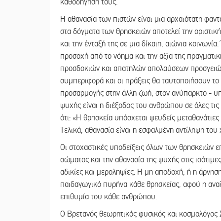
καθοδήγησή τους.
Η αθανασία των πιστών είναι μια αρχαιότατη φαν
στα δόγματα των θρησκειών αποτελεί την οριστικ
και την ένταξή της σε μια δίκαιη, αιώνια κοινωνί
προσοχή από το νόημα και την αξία της πραγματι
προσδοκιών και απατηλών απολαύσεων προσγειών
συμπεριφορά και οι πράξεις θα ταυτοποιήσουν το
προσαρμογής στην άλλη ζωή, στον ανύπαρκτο - υ
ψυχής είναι η διέξοδος του ανθρώπου σε όλες τις
ότι: «Η θρησκεία υπόσχεται ψευδείς μεταθανάτιες
Τελικά, αθανασία είναι η εσφαλμένη αντίληψη του
Οι στοχαστικές υποδείξεις όλων των θρησκειών ε
σώματος και την αθανασία της ψυχής στις ισότιμες
αδικίες και μεροληψίες. Η μη αποδοχή, ή η άρνηση
παιδαγωγικό πυρήνα κάθε θρησκείας, αφού η αναζήτ
επιθυμία του κάθε ανθρώπου.
Ο Βρετανός θεωρητικός φυσικός και κοσμολόγος Στ