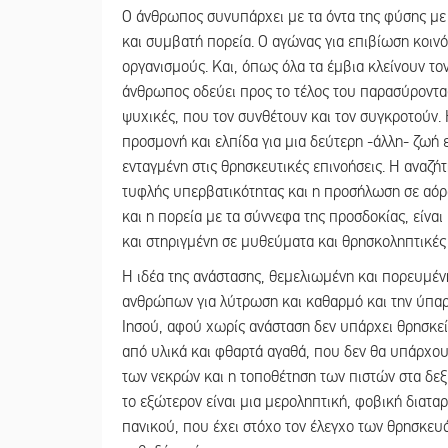
Ο άνθρωπος συνυπάρχει με τα όντα της φύσης με 
και συμβατή πορεία. Ο αγώνας για επιβίωση κοινό
οργανισμούς. Και, όπως όλα τα έμβια κλείνουν τον
άνθρωπος οδεύει προς το τέλος του παρασύροντας 
ψυχικές, που τον συνθέτουν και τον συγκροτούν. 
προσμονή και ελπίδα για μια δεύτερη -άλλη- ζωή 
ενταγμένη στις θρησκευτικές επινοήσεις. Η αναζή
τυφλής υπερβατικότητας και η προσήλωση σε αόρ
και η πορεία με τα σύννεφα της προσδοκίας, είναι
και στηριγμένη σε μυθεύματα και θρησκοληπτικές
Η ιδέα της ανάστασης, θεμελιωμένη και πορευμέ
ανθρώπων για λύτρωση και καθαρμό και την ύπαρξ
Ιησού, αφού χωρίς ανάσταση δεν υπάρχει θρησκεία
από υλικά και φθαρτά αγαθά, που δεν θα υπάρχουν
των νεκρών και η τοποθέτηση των πιστών στα δεξ
το εξώτερον είναι μια μεροληπτική, φοβική διατ
πανικού, που έχει στόχο τον έλεγχο των θρησκευό