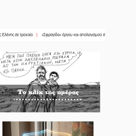
 τροχαίο
||
«Σφραγίδα» έργου και απολογισμού στο Παναρκαδικό από τον Κυρ.
Το κλίκ της ημέρας
Του Ανδρέα Πετρουλάκη