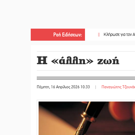
Ροή Ειδήσεων
:
||
Κλήρωσε για τον Αστέρα Βλαχι
Η «άλλη» ζωή
Πέμπτη, 16 Απρίλιος 2026 10:33
|
Παναγιώτης Τζουνά