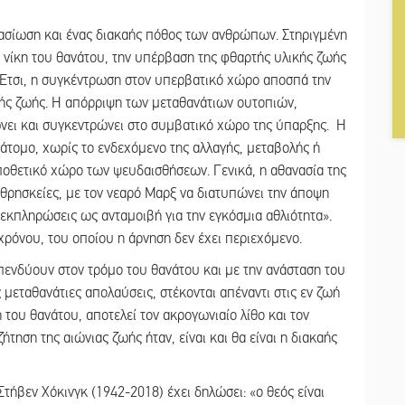
τασίωση και ένας διακαής πόθος των ανθρώπων. Στηριγμένη
ή νίκη του θανάτου, την υπέρβαση της φθαρτής υλικής ζωής
α. Έτσι, η συγκέντρωση στον υπερβατικό χώρο αποσπά την
κής ζωής. Η απόρριψη των μεταθανάτιων ουτοπιών,
ει και συγκεντρώνει στο συμβατικό χώρο της ύπαρξης. Η
 άτομο, χωρίς το ενδεχόμενο της αλλαγής, μεταβολής ή
ποθετικό χώρο των ψευδαισθήσεων. Γενικά, η αθανασία της
 θρησκείες, με τον νεαρό Μαρξ να διατυπώνει την άποψη
 εκπληρώσεις ως ανταμοιβή για την εγκόσμια αθλιότητα».
 χρόνου, του οποίου η άρνηση δεν έχει περιεχόμενο.
πενδύουν στον τρόμο του θανάτου και με την ανάσταση του
 μεταθανάτιες απολαύσεις, στέκονται απέναντι στις εν ζωή
 του θανάτου, αποτελεί τον ακρογωνιαίο λίθο και τον
ηση της αιώνιας ζωής ήταν, είναι και θα είναι η διακαής
ήβεν Χόκινγκ (1942-2018) έχει δηλώσει: «ο θεός είναι