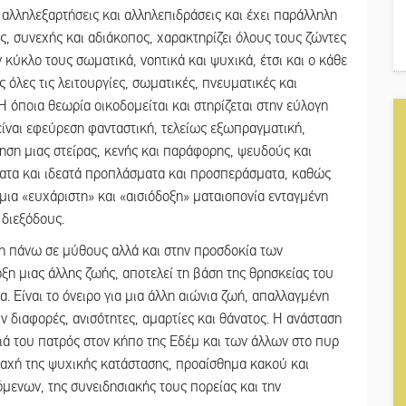
αλληλεξαρτήσεις και αλληλεπιδράσεις και έχει παράλληλη
ς, συνεχής και αδιάκοπος, χαρακτηρίζει όλους τους ζώντες
 κύκλο τους σωματικά, νοητικά και ψυχικά, έτσι και ο κάθε
όλες τις λειτουργίες, σωματικές, πνευματικές και
Η όποια θεωρία οικοδομείται και στηρίζεται στην εύλογη
είναι εφεύρεση φανταστική, τελείως εξωπραγματική,
τηση μιας στείρας, κενής και παράφορης, ψευδούς και
ατα και ιδεατά προπλάσματα και προσπεράσματα, καθώς
 μια «ευχάριστη» και «αισιόδοξη» ματαιοπονία ενταγμένη
 διεξόδους.
νη πάνω σε μύθους αλλά και στην προσδοκία των
η μιας άλλης ζωής, αποτελεί τη βάση της θρησκείας του
. Είναι το όνειρο για μια άλλη αιώνια ζωή, απαλλαγμένη
 διαφορές, ανισότητες, αμαρτίες και θάνατος. Η ανάσταση
ιά του πατρός στον κήπο της Εδέμ και των άλλων στο πυρ
αραχή της ψυχικής κατάστασης, προαίσθημα κακού και
μενων, της συνειδησιακής τους πορείας και την