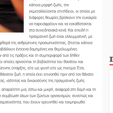
κάποια μορφή ζωής, την
εκμεταλλεύονται επιτήδειοι, οι οποίοι με
διάφορες θεωρίες βρίσκουν την ευκαιρία
να παρεισφρέουν και να εγκαθίστανται
στα συνειδησιακά κενά. Και επειδή η
πραγματική ζωή είναι ελλειμματική, με
 φθορά της ανθρώπινης προσωπικότητας, ζητείται κάποια
οβάλλουν έντεχνα δομημένες και θεμελιωμένες
 από τις πράξεις και τη συμπεριφορά των δήθεν
ι οποίες αρνούνται τη βεβαιότητα του θανάτου και
πινης ύπαρξης, είτε ως ψυχή είτε ως πνεύμα. Έτσι,
θάνατον ζωή, η οποία έχει επινοηθεί πριν από τον θάνατο
ίας, ισότητας και δικαιοσύνης της πραγματικής ζωής.
ι απαραίτητη μια, έστω και μικρή, αναφορά στη δομή και τη
ι τη συμβίωση όλων των ζώντων οργανισμών, συνεπώς και
γματικότητα, που έχουν ερευνηθεί και τεκμηριωθεί