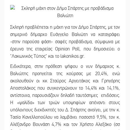
Σκληρή προβλέπεται η μάχη για τον Δήμο Σπάρτης, με τον
σημερινό δήμαρχο Ευάγγελο Βαλιώτη να καταγράφει
-στην παρούσα φάση- σαφές προβάδισμα, σύμφωνα με
έρευνα της εταιρείας Opinion Poll, που δημοσιεύει ο
"Λακωνικός Τύπος" και το lakonikos.gr.
Ειδικότερα, στην πρόθεση ψήφου ο νυν δήμαρχος κ.
Βαλιώτης προηγείται της κούρσας με 20,4%, ενώ
ακολουθούν οι κκ Σταύρος Αργειτάκος και Γρηγόρης
Αποστολάκος που συγκεντρώνουν το 14,4% και 14,1%,
αντίστοιχα, παρουσιάζουν δηλαδή ταυτόσημες επιδόσεις.
Η «ψαλίδα» των τριών υποψηφίων απέναντι στους
υπόλοιπους διεκδικητές του Δ. Σπάρτης ανοίγει, με την κ.
Τασία Κανελλοπούλου να λαμβάνει ποσοστό 9,5%, τον κ.
Αλέξανδρο Βουνάση 4,7% και τον Χρήστο Αλεξάκο (σσ