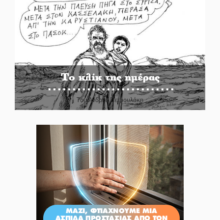
Το κλίκ της ημέρας
Του Ανδρέα Πετρουλάκη