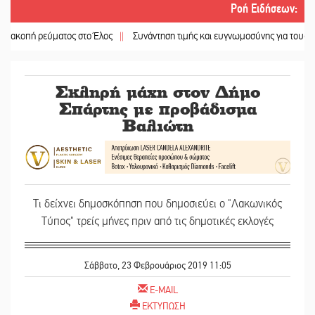
Ροή Ειδήσεων
:
ρεύματος στο Έλος
||
Συνάντηση τιμής και ευγνωμοσύνης για τους ομογενείς
Σκληρή μάχη στον Δήμο
Σπάρτης με προβάδισμα
Βαλιώτη
Τι δείχνει δημοσκόπηση που δημοσιεύει ο "Λακωνικός
Τύπος" τρείς μήνες πριν από τις δημοτικές εκλογές
Σάββατο, 23 Φεβρουάριος 2019 11:05
E-MAIL
ΕΚΤΥΠΩΣΗ