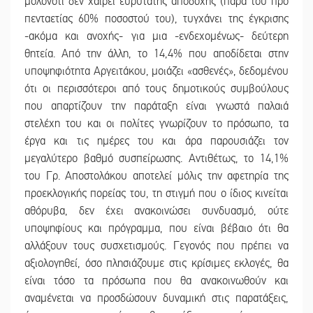
μολονότι δεν χαίρει ευρύτατης αποδοχής (παρά του προ
πενταετίας 60% ποσοστού του), τυγχάνει της έγκρισης
-ακόμα και ανοχής- για μια -ενδεχομένως- δεύτερη
θητεία. Από την άλλη, το 14,4% που αποδίδεται στην
υποψηφιότητα Αργειτάκου, μοιάζει «ασθενές», δεδομένου
ότι οι περισσότεροι από τους δημοτικούς συμβούλους
που απαρτίζουν την παράταξη είναι γνωστά παλαιά
στελέχη του και οι πολίτες γνωρίζουν το πρόσωπο, τα
έργα και τις ημέρες του και άρα παρουσιάζει τον
μεγαλύτερο βαθμό συσπείρωσης. Αντιθέτως, το 14,1%
του Γρ. Αποστολάκου αποτελεί μόλις την αφετηρία της
προεκλογικής πορείας του, τη στιγμή που ο ίδιος κινείται
αθόρυβα, δεν έχει ανακοινώσει συνδυασμό, ούτε
υποψηφίους και πρόγραμμα, που είναι βέβαιο ότι θα
αλλάξουν τους συσχετισμούς. Γεγονός που πρέπει να
αξιολογηθεί, όσο πλησιάζουμε στις κρίσιμες εκλογές, θα
είναι τόσο τα πρόσωπα που θα ανακοινωθούν και
αναμένεται να προσδώσουν δυναμική στις παρατάξεις,