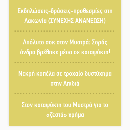
«Ανοιχτή Πόλη» απόψε η Σπάρτη
«ξεκλειδώνει» αγορά και
Εκδηλώσεις-δράσεις-προθεσμίες στη
ψυχαγωγία
Λακωνία (ΣΥΝΕΧΗΣ ΑΝΑΝΕΩΣΗ)
«Θέρισε» η άσφαλτος και τον
Ιούλιο στην Πελοπόννησο
Απόλυτο σοκ στον Μυστρά: Σορός
άνδρα βρέθηκε μέσα σε καταψύκτη!
Βράβευσε τον Π. Καρρά ο ΑΟ
Κροκεών
Νεκρή κοπέλα σε τροχαίο δυστύχημα
στην Απιδιά
Τα μετάλλια των Λακωνόπουλων
στην Ταιβάν
Στον καταψύκτη του Μυστρά για το
«ζεστό» χρήμα
Τζάμπολ για τρίτη χρονιά στο
τουρνουά GNC 3on3 στη Σκάλα