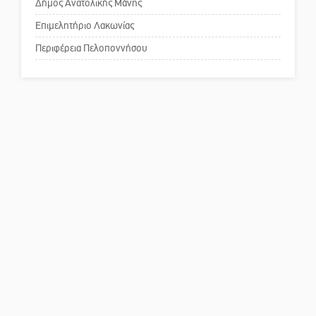
Δήμος Ανατολικής Μάνης
Το δικό σας σχόλιο: Παράδειγμα
κοινωνικής αναισθησίας
Επιμελητήριο Λακωνίας
Περιφέρεια Πελοποννήσου
Πού βρίσκεται το ιστορικό
κέντρο της Σπάρτης;