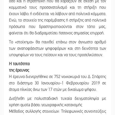
όσο και η στρατηγική που θα χαράξουν σε σχέση με τον
κομματικό τους προσανατολισμό και τη στήριξη που
έχουν λάβει ή ενδέχεται να λάβουν από πολιτικά κόμματα.
Ενώ, το στοιχείο της παρέμβασης ή στήριξης από πολιτικά
πρόσωπα που δραστηριοποιούνται στον τόπο μας,
φαίνεται ότι θα διαδραματίσει ήσσονος σημασίας επιρροή.
Το «στοίχημα» θα παιχθεί επάνω στον άγνωστο αριθμό
των αναποφάσιστων ψηφοφόρων και στη δεινότητα των
υποψηφίων να τους πείσουν και να τους προσελκύσουν.
Η ταυτότητα
της έρευνας
Η έρευνα διενεργήθηκε σε 752 νοικοκυριά του Δ. Σπάρτης
στο διάστημα 30 Ιανουαρίου-1 Φεβρουαρίου 2019 σε
άτομα ηλικίας άνω των 17 ετών με δικαίωμα ψήφου.
Διεξήχθη με πολυσταδιακή τυχαία δειγματοληψία με
χρήση quota βάσει γεωγραφικής κατανομής
Μέθοδος συλλογής στοιχείων: Τηλεφωνικές συνεντεύξεις