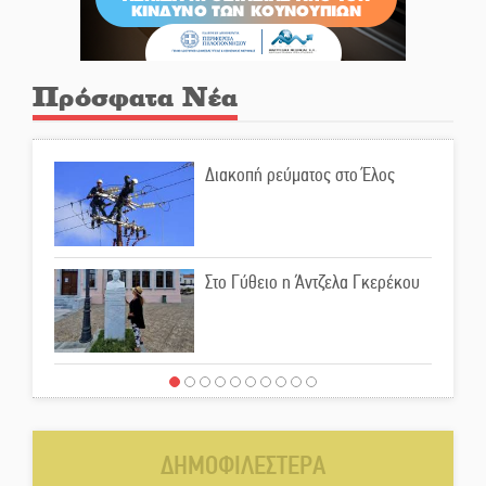
Πρόσφατα Νέα
Διακοπή ρεύματος στο Έλος
Στο Γύθειο η Άντζελα Γκερέκου
Νταλίκα έπεσε σε γκρεμό στον
Κλαδά: Νεκρός ο 48χρονος
οδηγός
ΔΗΜΟΦΙΛΕΣΤΕΡΑ