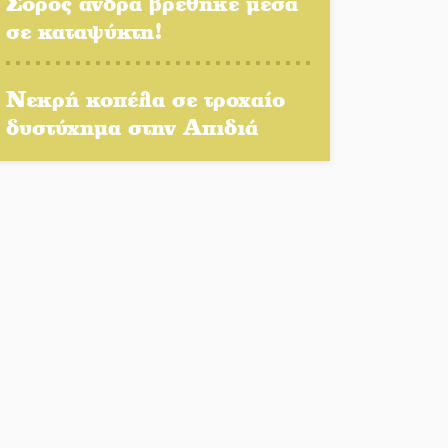
Σορός άνδρα βρέθηκε μέσα
Η Σοχά ετοιμάζεται για ένα
σε καταψύκτη!
δυναμικό καλοκαιρινό party
Διακοπή μαθημάτων στο
Νεκρή κοπέλα σε τροχαίο
Ματάλειο Κολυμβητήριο την
δυστύχημα στην Απιδιά
εβδομάδα του
Δεκαπενταύγουστου
Από Λιβύη είχαν ξεκινήσει οι
μετανάστες που
περισυνελέγησαν στο
Ταίναρο
Διακοπή ρεύματος στην
Πελλάνα
Λακε-Δαιμονικά: Το