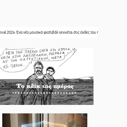
 Ένα νέο μουσικό φεστιβάλ γεννιέται στις όχθες του ποταμού στο Καστόρειο
||
Το κλίκ της ημέρας
Του Ανδρέα Πετρουλάκη