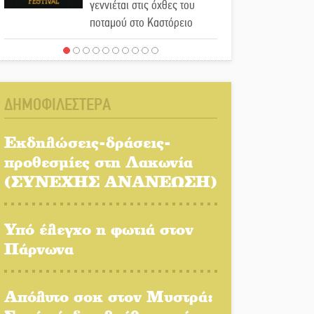
γεννιέται στις όχθες του
ποταμού στο Καστόρειο
Τα ζάρια παίρνουν «φωτιά»
στην Άρνα: Στήνεται το 3ο
Τουρνουά Τάβλι
ΔΗΜΟΦΙΛΕΣΤΕΡΑ
Αυθεντικό γλέντι με «Γιορτή
Βραστού» στη Σοχά
Εκδηλώσεις-δράσεις-
προθεσμίες στη Λακωνία
(ΣΥΝΕΧΗΣ ΑΝΑΝΕΩΣΗ)
Το τελεφερίκ της
Μονεμβασιάς στο τραπέζι
του δημόσιου διαλόγου
Υπό έλεγχο η φωτιά στον
Πάρνωνα
Πολιτισμός και παράδοση
δίνουν ραντεβού στην
Αγόριανη
Απόλυτο σοκ στον Μυστρά: