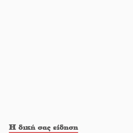
Στο Γύθειο η Άντζελα Γκερέκου
Νταλίκα έπεσε σε γκρεμό στον
Κλαδά: Νεκρός ο 48χρονος
οδηγός
«Ανοιχτή Πόλη» απόψε η Σπάρτη
«ξεκλειδώνει» αγορά και
ψυχαγωγία
«Θέρισε» η άσφαλτος και τον
Ιούλιο στην Πελοπόννησο
Η δική σας είδηση