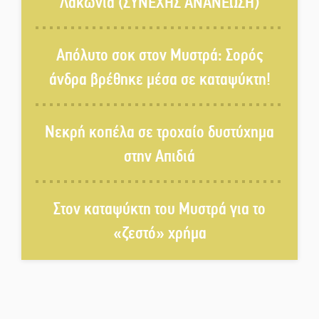
Λακωνία (ΣΥΝΕΧΗΣ ΑΝΑΝΕΩΣΗ)
Στους ρυθμούς της Ελεωνόρας
Ζουγανέλη το Σαϊνοπούλειο
Απόλυτο σοκ στον Μυστρά: Σορός
άνδρα βρέθηκε μέσα σε καταψύκτη!
Πλούσιο πολιτιστικό πρόγραμμα
δίνει «χρώμα» στον Αύγουστο
Νεκρή κοπέλα σε τροχαίο δυστύχημα
του Λαχίου
στην Απιδιά
Χασισοφυτεία στην
Παλαιοπαναγιά ξεσκέπασε η
Αστυνομία
Στον καταψύκτη του Μυστρά για το
«ζεστό» χρήμα
Μπαρόκ μελωδίες κάτω από την
αυγουστιάτικη πανσέληνο της
Μονεμβασιάς
Διακοπή ρεύματος στο Έλος