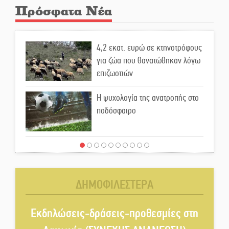
Πρόσφατα Νέα
4,2 εκατ. ευρώ σε κτηνοτρόφους
για ζώα που θανατώθηκαν λόγω
επιζωοτιών
Η ψυχολογία της ανατροπής στο
ποδόσφαιρο
Ένα «ταξίδι» τέχνης και
χρωμάτων στη Νεάπολη
ΔΗΜΟΦΙΛΕΣΤΕΡΑ
Τα Λαγκάδια κρατούν ζωντανή
την τέχνη της πέτρας
Εκδηλώσεις-δράσεις-προθεσμίες στη