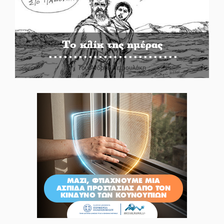
Το κλίκ της ημέρας
Του Ανδρέα Πετρουλάκη