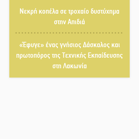
ανοιχτά του Γυθείου
Νεκρή κοπέλα σε τροχαίο δυστύχημα
στην Απιδιά
Αποστολή εξετελέσθη στην
Ταϊβάν: Στη βάση τους τα
παγκόσμια Σπαρτιατόπουλα
«Έφυγε» ένας γνήσιος Δάσκαλος και
πρωτοπόρος της Τεχνικής Εκπαίδευσης
«Ρίζες και Ρεύματα» στο
στη Λακωνία
Ξηροκάμπι με Ίκαρη και
Ζερβάκη
Αμετάβλητος στο «τριάρι» ο
κίνδυνος φωτιάς σε όλη τη
Λακωνία
Εβδομάδα Ομογενών:
Κερδισμένη ουσία ή
επικοινωνιακές εντυπώσεις;