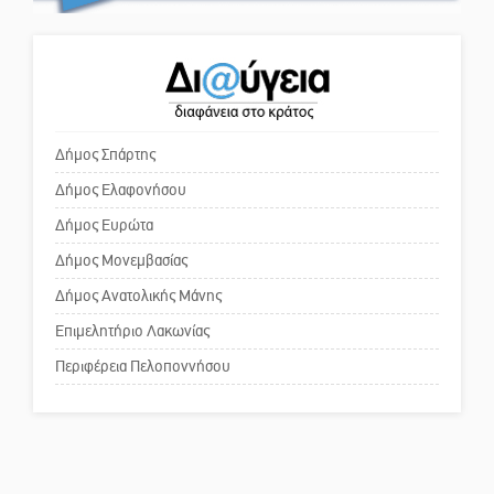
Κόσμου και ένας ελλοχεύων
κίνδυνος
Ένα «ταξίδι» τέχνης και
χρωμάτων στη Νεάπολη
Το δικό σας σχόλιο: «Κύριε
πρωθυπουργέ, ντροπή»
Δήμος Σπάρτης
Δήμος Ελαφονήσου
Το δικό σας σχόλιο: Ανοιχτή
επιστολή στον δήμαρχο Σπάρτης
Δήμος Ευρώτα
για τη λειτουργία του ΚΑΠΗ
Δήμος Μονεμβασίας
Δήμος Ανατολικής Μάνης
Το δικό σας σχόλιο: Παράδειγμα
κοινωνικής αναισθησίας
Επιμελητήριο Λακωνίας
Περιφέρεια Πελοποννήσου
Πού βρίσκεται το ιστορικό
κέντρο της Σπάρτης;