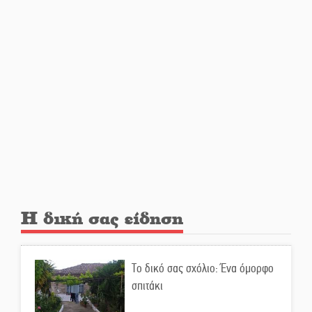
Ελεύθερος ο 55χρονος για την
υπόθεση του Μυστρά
Εκδηλώσεις-δράσεις-
προθεσμίες στη Λακωνία
(ΣΥΝΕΧΗΣ ΑΝΑΝΕΩΣΗ)
Ποδοσφαιρικό αντάμωμα για
τους Κοκκινοραχίτες
Η δική σας είδηση
Μάχης συνέχεια των 310 για τη
Λαϊκή Σπάρτης
Το δικό σας σχόλιο: Ένα όμορφο
σπιτάκι
Στον τελικό του Πρωταθλήματος