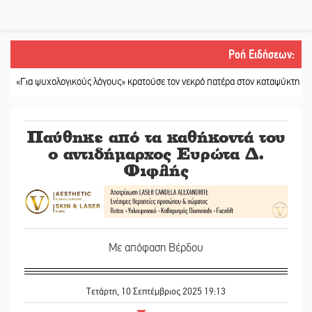
Ροή Ειδήσεων
:
ψυχολογικούς λόγους» κρατούσε τον νεκρό πατέρα στον καταψύκτη
||
Kastoras
Παύθηκε από τα καθήκοντά του
ο αντιδήμαρχος Ευρώτα Δ.
Φιφλής
Με απόφαση Βέρδου
Τετάρτη, 10 Σεπτέμβριος 2025 19:13