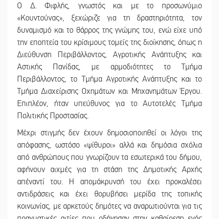
Ο Δ. Φιφλής, γνωστός και με το προσωνύμιο
«Κουντούνας», ξεχώριζε για τη δραστηριότητα, τον
δυναμισμό και το θάρρος της γνώμης του, ενώ είχε υπό
την εποπτεία του κρίσιμους τομείς της διοίκησης, όπως η
Διεύθυνση Περιβάλλοντος, Αγροτικής Ανάπτυξης και
Αστικής Πανίδας, με αρμοδιότητες το Τμήμα
Περιβάλλοντος, το Τμήμα Αγροτικής Ανάπτυξης και το
Τμήμα Διαχείρισης Οχημάτων και Μηχανημάτων Έργου.
Επιπλέον, ήταν υπεύθυνος για το Αυτοτελές Τμήμα
Πολιτικής Προστασίας.
Μέχρι στιγμής δεν έχουν δημοσιοποιηθεί οι λόγοι της
απόφασης, ωστόσο «ψίθυροι» αλλά και δημόσια σχόλια
από ανθρώπους που γνωρίζουν τα εσωτερικά του δήμου,
αφήνουν αιχμές για τη στάση της Δημοτικής Αρχής
απέναντί του. Η απομάκρυνσή του έχει προκαλέσει
αντιδράσεις και έχει θορυβήσει μερίδα της τοπικής
κοινωνίας, με αρκετούς δημότες να αναρωτιούνται για τις
πραγματικές αιτίες που οδήγησαν στην καθαίρεση ενός