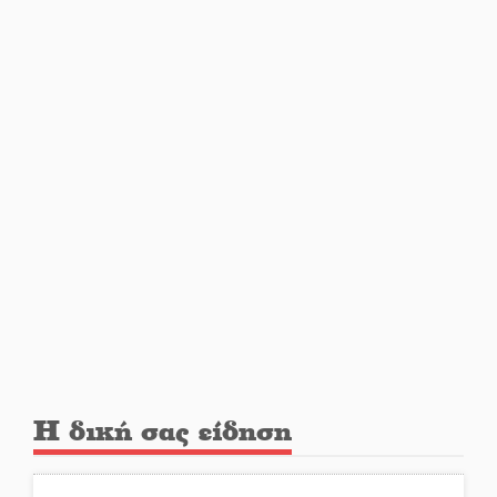
Από Λιβύη είχαν ξεκινήσει οι
μετανάστες που
περισυνελέγησαν στο Ταίναρο
Διακοπή ρεύματος στην Πελλάνα
Λακε-Δαιμονικά: Το κυπαρίσσι
του Μυστρά που φύτρωσε από
μια ξεχασμένη προφητεία
Κλήρωσε για τον Αστέρα
Βλαχιώτη στη Γ’ Εθνική
Η δική σας είδηση
Οδύνη στην Απιδιά για τον χαμό
της 29χρονης Ελένης σε τροχαίο