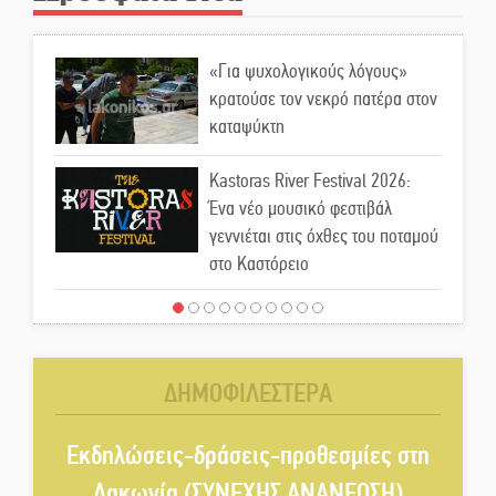
«Για ψυχολογικούς λόγους»
κρατούσε τον νεκρό πατέρα στον
καταψύκτη
Kastoras River Festival 2026:
Ένα νέο μουσικό φεστιβάλ
γεννιέται στις όχθες του ποταμού
στο Καστόρειο
Τα ζάρια παίρνουν «φωτιά» στην
Άρνα: Στήνεται το 3ο Τουρνουά
Τάβλι
ΔΗΜΟΦΙΛΕΣΤΕΡΑ
Αυθεντικό γλέντι με «Γιορτή
Βραστού» στη Σοχά
Εκδηλώσεις-δράσεις-προθεσμίες στη
Λακωνία (ΣΥΝΕΧΗΣ ΑΝΑΝΕΩΣΗ)