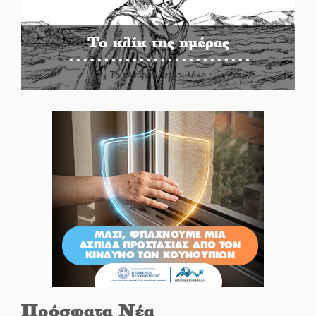
Το κλίκ της ημέρας
Του Ανδρέα Πετρουλάκη
Πρόσφατα Νέα