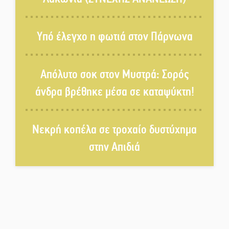
Το τελεφερίκ της Μονεμβασιάς
στο τραπέζι του δημόσιου
Υπό έλεγχο η φωτιά στον Πάρνωνα
διαλόγου
Πολιτισμός και παράδοση δίνουν
Απόλυτο σοκ στον Μυστρά: Σορός
ραντεβού στην Αγόριανη
άνδρα βρέθηκε μέσα σε καταψύκτη!
Η Σοχά ετοιμάζεται για ένα
Νεκρή κοπέλα σε τροχαίο δυστύχημα
δυναμικό καλοκαιρινό party
στην Απιδιά
Διακοπή μαθημάτων στο
Ματάλειο Κολυμβητήριο την
εβδομάδα του
Δεκαπενταύγουστου