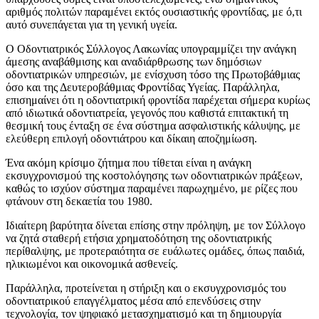
αριθμός πολιτών παραμένει εκτός ουσιαστικής φροντίδας, με ό,τι
αυτό συνεπάγεται για τη γενική υγεία.
Ο Οδοντιατρικός Σύλλογος Λακωνίας υπογραμμίζει την ανάγκη
άμεσης αναβάθμισης και αναδιάρθρωσης των δημόσιων
οδοντιατρικών υπηρεσιών, με ενίσχυση τόσο της Πρωτοβάθμιας
όσο και της Δευτεροβάθμιας Φροντίδας Υγείας. Παράλληλα,
επισημαίνει ότι η οδοντιατρική φροντίδα παρέχεται σήμερα κυρίως
από ιδιωτικά οδοντιατρεία, γεγονός που καθιστά επιτακτική τη
θεσμική τους ένταξη σε ένα σύστημα ασφαλιστικής κάλυψης, με
ελεύθερη επιλογή οδοντιάτρου και δίκαιη αποζημίωση.
Ένα ακόμη κρίσιμο ζήτημα που τίθεται είναι η ανάγκη
εκσυγχρονισμού της κοστολόγησης των οδοντιατρικών πράξεων,
καθώς το ισχύον σύστημα παραμένει παρωχημένο, με ρίζες που
φτάνουν στη δεκαετία του 1980.
Ιδιαίτερη βαρύτητα δίνεται επίσης στην πρόληψη, με τον Σύλλογο
να ζητά σταθερή ετήσια χρηματοδότηση της οδοντιατρικής
περίθαλψης, με προτεραιότητα σε ευάλωτες ομάδες, όπως παιδιά,
ηλικιωμένοι και οικονομικά ασθενείς.
Παράλληλα, προτείνεται η στήριξη και ο εκσυγχρονισμός του
οδοντιατρικού επαγγέλματος μέσα από επενδύσεις στην
τεχνολογία, τον ψηφιακό μετασχηματισμό και τη δημιουργία