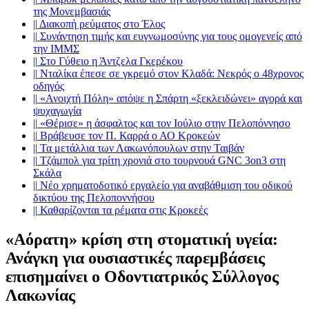
της Μονεμβασιάς
||
Διακοπή ρεύματος στο Έλος
||
Συνάντηση τιμής και ευγνωμοσύνης για τους ομογενείς από
την ΙΜΜΣ
||
Στο Γύθειο η Άντζελα Γκερέκου
||
Νταλίκα έπεσε σε γκρεμό στον Κλαδά: Νεκρός ο 48χρονος
οδηγός
||
«Ανοιχτή Πόλη» απόψε η Σπάρτη «ξεκλειδώνει» αγορά και
ψυχαγωγία
||
«Θέρισε» η άσφαλτος και τον Ιούλιο στην Πελοπόννησο
||
Βράβευσε τον Π. Καρρά ο ΑΟ Κροκεών
||
Τα μετάλλια των Λακωνόπουλων στην Ταιβάν
||
Τζάμπολ για τρίτη χρονιά στο τουρνουά GNC 3on3 στη
Σκάλα
||
Νέο χρηματοδοτικό εργαλείο για αναβάθμιση του οδικού
δικτύου της Πελοποννήσου
||
Καθαρίζονται τα ρέματα στις Κροκεές
«Αόρατη» κρίση στη στοματική υγεία:
Ανάγκη για ουσιαστικές παρεμβάσεις
επισημαίνει ο Οδοντιατρικός Σύλλογος
Λακωνίας