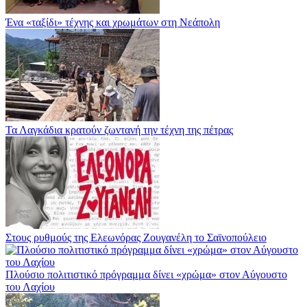
Ένα «ταξίδι» τέχνης και χρωμάτων στη Νεάπολη
Τα Λαγκάδια κρατούν ζωντανή την τέχνη της πέτρας
Στους ρυθμούς της Ελεωνόρας Ζουγανέλη το Σαϊνοπούλειο
Πλούσιο πολιτιστικό πρόγραμμα δίνει «χρώμα» στον Αύγουστο
του Λαχίου