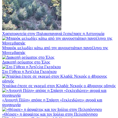
Χασισοφυτεία στην Παλαιοπαναγιά ξεσκέπασε η Αστυνομία
Μπαρόκ μελωδίες κάτω από την αυγουστιάτικη πανσέληνο της
Μονεμβασιάς
Διακοπή ρεύματος στο Έλος
Στο Γύθειο η Άντζελα Γκερέκου
Νταλίκα έπεσε σε γκρεμό στον Κλαδά: Νεκρός ο 48χρονος οδηγός
«Ανοιχτή Πόλη» απόψε η Σπάρτη «ξεκλειδώνει» αγορά και
ψυχαγωγία
«Θέρισε» η άσφαλτος και τον Ιούλιο στην Πελοπόννησο