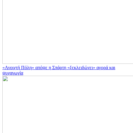
«Ανοιχτή Πόλη» απόψε η Σπάρτη «ξεκλειδώνει» αγορά και
ψυχαγωγία