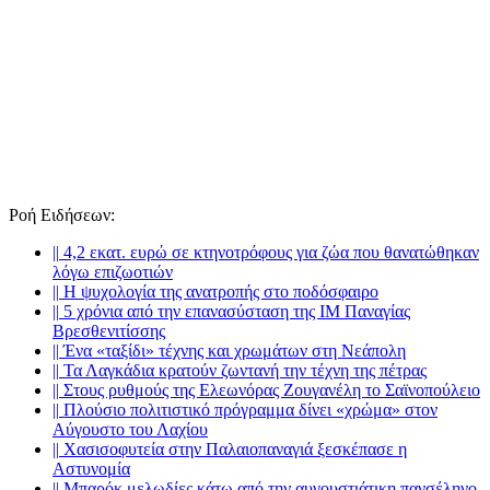
Ροή Ειδήσεων
:
||
4,2 εκατ. ευρώ σε κτηνοτρόφους για ζώα που θανατώθηκαν
λόγω επιζωοτιών
||
Η ψυχολογία της ανατροπής στο ποδόσφαιρο
||
5 χρόνια από την επανασύσταση της ΙΜ Παναγίας
Βρεσθενιτίσσης
||
Ένα «ταξίδι» τέχνης και χρωμάτων στη Νεάπολη
||
Τα Λαγκάδια κρατούν ζωντανή την τέχνη της πέτρας
||
Στους ρυθμούς της Ελεωνόρας Ζουγανέλη το Σαϊνοπούλειο
||
Πλούσιο πολιτιστικό πρόγραμμα δίνει «χρώμα» στον
Αύγουστο του Λαχίου
||
Χασισοφυτεία στην Παλαιοπαναγιά ξεσκέπασε η
Αστυνομία
||
Μπαρόκ μελωδίες κάτω από την αυγουστιάτικη πανσέληνο