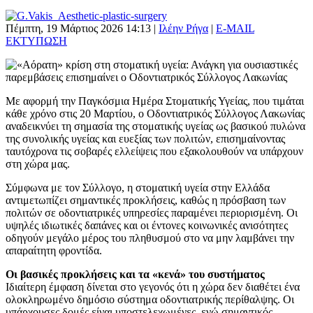
Πέμπτη, 19 Μάρτιος 2026 14:13
|
Ιλέην Ρήγα
|
E-MAIL
ΕΚΤΥΠΩΣΗ
Με αφορμή την Παγκόσμια Ημέρα Στοματικής Υγείας, που τιμάται
κάθε χρόνο στις 20 Μαρτίου, ο Οδοντιατρικός Σύλλογος Λακωνίας
αναδεικνύει τη σημασία της στοματικής υγείας ως βασικού πυλώνα
της συνολικής υγείας και ευεξίας των πολιτών, επισημαίνοντας
ταυτόχρονα τις σοβαρές ελλείψεις που εξακολουθούν να υπάρχουν
στη χώρα μας.
Σύμφωνα με τον Σύλλογο, η στοματική υγεία στην Ελλάδα
αντιμετωπίζει σημαντικές προκλήσεις, καθώς η πρόσβαση των
πολιτών σε οδοντιατρικές υπηρεσίες παραμένει περιορισμένη. Οι
υψηλές ιδιωτικές δαπάνες και οι έντονες κοινωνικές ανισότητες
οδηγούν μεγάλο μέρος του πληθυσμού στο να μην λαμβάνει την
απαραίτητη φροντίδα.
Οι βασικές προκλήσεις και τα «κενά» του συστήματος
Ιδιαίτερη έμφαση δίνεται στο γεγονός ότι η χώρα δεν διαθέτει ένα
ολοκληρωμένο δημόσιο σύστημα οδοντιατρικής περίθαλψης. Οι
υπάρχουσες δομές είναι υποστελεχωμένες, ενώ σημαντικός