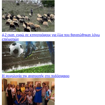
4,2 εκατ. ευρώ σε κτηνοτρόφους για ζώα που θανατώθηκαν λόγω
επιζωοτιών
Η ψυχολογία της ανατροπής στο ποδόσφαιρο