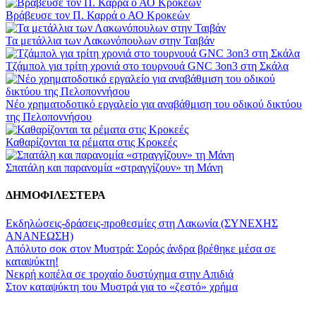
Βράβευσε τον Π. Καρρά ο ΑΟ Κροκεών
Τα μετάλλια των Λακωνόπουλων στην Ταιβάν
Τζάμπολ για τρίτη χρονιά στο τουρνουά GNC 3on3 στη Σκάλα
Νέο χρηματοδοτικό εργαλείο για αναβάθμιση του οδικού δικτύου
της Πελοποννήσου
Καθαρίζονται τα ρέματα στις Κροκεές
Σπατάλη και παρανομία «στραγγίζουν» τη Μάνη
ΔΗΜΟΦΙΛΕΣΤΕΡΑ
Εκδηλώσεις-δράσεις-προθεσμίες στη Λακωνία (ΣΥΝΕΧΗΣ
ΑΝΑΝΕΩΣΗ)
Απόλυτο σοκ στον Μυστρά: Σορός άνδρα βρέθηκε μέσα σε
καταψύκτη!
Νεκρή κοπέλα σε τροχαίο δυστύχημα στην Απιδιά
Στον καταψύκτη του Μυστρά για το «ζεστό» χρήμα