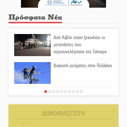
Πρόσφατα Νέα
Από Λιβύη είχαν ξεκινήσει οι
μετανάστες που
περισυνελέγησαν στο Ταίναρο
Διακοπή ρεύματος στην Πελλάνα
Λακε-Δαιμονικά: Το κυπαρίσσι
του Μυστρά που φύτρωσε από
μια ξεχασμένη προφητεία
ΔΗΜΟΦΙΛΕΣΤΕΡΑ
Κλήρωσε για τον Αστέρα