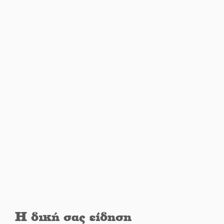
«Στέγνωσε» από νερό πάνω από
μήνα ο Πύρριχος
Άγρυπνος φρουρός 2 δεκαετιών
το Πυροφυλάκιο στις Αιγιές
ΔΥΠΑ: Επιπλέον 8.000
επιδοτούμενες θέσεις στο
πρόγραμμα απασχόλησης
ανέργων 55 ετών και άνω
Μισθός: Το στοίχημα των 1.500
ευρώ
Η δική σας είδηση
Δάκος: Νέα «όπλα» στην