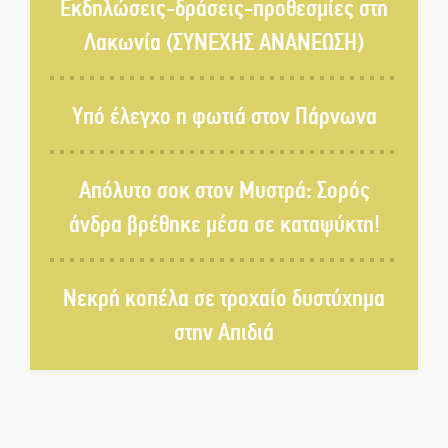
Βλαχιώτη στη Γ’ Εθνική
Εκδηλώσεις-δράσεις-προθεσμίες στη
Λακωνία (ΣΥΝΕΧΗΣ ΑΝΑΝΕΩΣΗ)
Οδύνη στην Απιδιά για τον χαμό
της 29χρονης Ελένης σε τροχαίο
Υπό έλεγχο η φωτιά στον Πάρνωνα
«Σφραγίδα» έργου και
Απόλυτο σοκ στον Μυστρά: Σορός
απολογισμού στο Παναρκαδικό
άνδρα βρέθηκε μέσα σε καταψύκτη!
από τον Κυρ. Διαμαντάκο
Μια «χρυσή» ελαιοκομική
Νεκρή κοπέλα σε τροχαίο δυστύχημα
προοπτική για τη Λακωνία
στην Απιδιά
Εκδηλώσεις του ΚΚΕ Λακωνίας
για τα 80 χρόνια από την ίδρυση
του Δημοκρατικού Στρατού