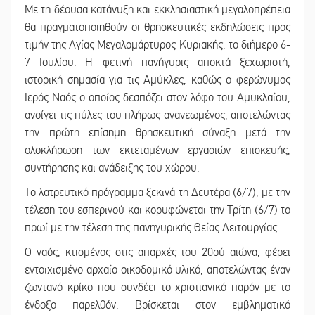
Με τη δέουσα κατάνυξη και εκκλησιαστική μεγαλοπρέπεια
θα πραγματοποιηθούν οι θρησκευτικές εκδηλώσεις προς
τιμήν της Αγίας Μεγαλομάρτυρος Κυριακής, το διήμερο 6-
7 Ιουλίου. Η φετινή πανήγυρις αποκτά ξεχωριστή,
ιστορική σημασία για τις Αμύκλες, καθώς ο φερώνυμος
Ιερός Ναός ο οποίος δεσπόζει στον λόφο του Αμυκλαίου,
ανοίγει τις πύλες του πλήρως ανανεωμένος, αποτελώντας
την πρώτη επίσημη θρησκευτική σύναξη μετά την
ολοκλήρωση των εκτεταμένων εργασιών επισκευής,
συντήρησης και ανάδειξης του χώρου.
Το λατρευτικό πρόγραμμα ξεκινά τη Δευτέρα (6/7), με την
τέλεση του εσπερινού και κορυφώνεται την Τρίτη (6/7) το
πρωί με την τέλεση της πανηγυρικής Θείας Λειτουργίας.
Ο ναός, κτισμένος στις απαρχές του 20ού αιώνα, φέρει
εντοιχισμένο αρχαίο οικοδομικό υλικό, αποτελώντας έναν
ζωντανό κρίκο που συνδέει το χριστιανικό παρόν με το
ένδοξο παρελθόν. Βρίσκεται στον εμβληματικό