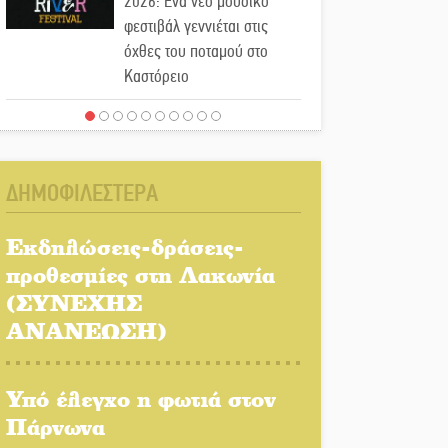
2026: Ένα νέο μουσικό
φεστιβάλ γεννιέται στις
όχθες του ποταμού στο
Καστόρειο
Τα ζάρια παίρνουν «φωτιά»
στην Άρνα: Στήνεται το 3ο
Τουρνουά Τάβλι
ΔΗΜΟΦΙΛΕΣΤΕΡΑ
Αυθεντικό γλέντι με «Γιορτή
Βραστού» στη Σοχά
Εκδηλώσεις-δράσεις-
προθεσμίες στη Λακωνία
(ΣΥΝΕΧΗΣ
Το τελεφερίκ της
Μονεμβασιάς στο τραπέζι
ΑΝΑΝΕΩΣΗ)
του δημόσιου διαλόγου
Υπό έλεγχο η φωτιά στον
Πολιτισμός και παράδοση
δίνουν ραντεβού στην
Πάρνωνα