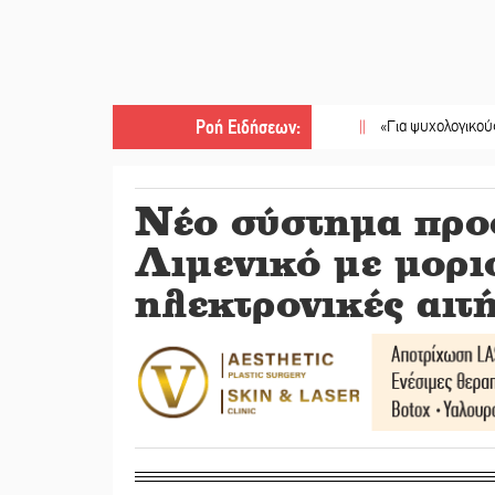
Ροή Ειδήσεων
:
||
«Για ψυχολογικούς λόγους» 
Νέο σύστημα προ
Λιμενικό με μορι
ηλεκτρονικές αιτ