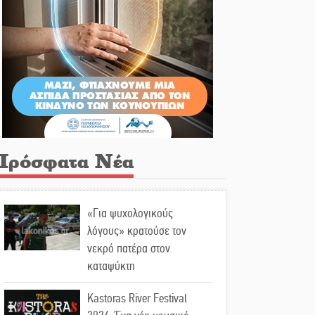
Πρόσφατα Νέα
«Για ψυχολογικούς
λόγους» κρατούσε τον
νεκρό πατέρα στον
καταψύκτη
Kastoras River Festival