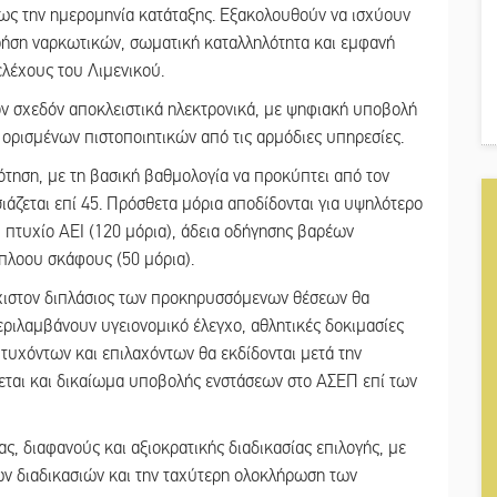
έως την ημερομηνία κατάταξης. Εξακολουθούν να ισχύουν
ρήση ναρκωτικών, σωματική καταλληλότητα και εμφανή
ελέχους του Λιμενικού.
ον σχεδόν αποκλειστικά ηλεκτρονικά, με ψηφιακή υποβολή
 ορισμένων πιστοποιητικών από τις αρμόδιες υπηρεσίες.
τηση, με τη βασική βαθμολογία να προκύπτει από τον
άζεται επί 45. Πρόσθετα μόρια αποδίδονται για υψηλότερο
 πτυχίο ΑΕΙ (120 μόρια), άδεια οδήγησης βαρέων
ύπλοου σκάφους (50 μόρια).
χιστον διπλάσιος των προκηρυσσόμενων θέσεων θα
εριλαμβάνουν υγειονομικό έλεγχο, αθλητικές δοκιμασίες
πιτυχόντων και επιλαχόντων θα εκδίδονται μετά την
ται και δικαίωμα υποβολής ενστάσεων στο ΑΣΕΠ επί των
ίας, διαφανούς και αξιοκρατικής διαδικασίας επιλογής, με
ων διαδικασιών και την ταχύτερη ολοκλήρωση των