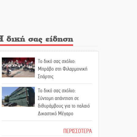
Λακε-Δαιμονικά: Το
κυπαρίσσι του Μυστρά που
φύτρωσε από μια
ξεχασμένη προφητεία
Η δική σας είδηση
Κλήρωσε για τον Αστέρα
Βλαχιώτη στη Γ’ Εθνική
Το δικό σας σχόλιο:
Οδύνη στην Απιδιά για τον
Μπράβο στη Φιλαρμονική
χαμό της 29χρονης Ελένης
Σπάρτης
σε τροχαίο
Το δικό σας σχόλιο:
«Σφραγίδα» έργου και
Σύντομη απάντηση σε
απολογισμού στο
διθυράμβους για το παλαιό
Παναρκαδικό από τον Κυρ.
Δικαστικό Μέγαρο
Διαμαντάκο
Το δικό σας σχόλιο: Ιερή
ΠΕΡΙΣΣΟΤΕΡΑ
Μια «χρυσή» ελαιοκομική
απόφαση