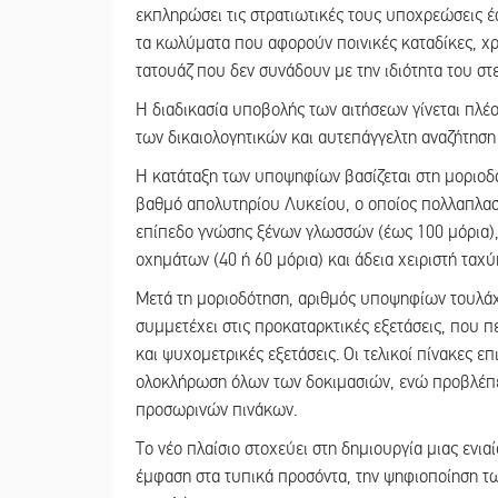
εκπληρώσει τις στρατιωτικές τους υποχρεώσεις 
τα κωλύματα που αφορούν ποινικές καταδίκες, χ
τατουάζ που δεν συνάδουν με την ιδιότητα του στ
Η διαδικασία υποβολής των αιτήσεων γίνεται πλέ
των δικαιολογητικών και αυτεπάγγελτη αναζήτηση
Η κατάταξη των υποψηφίων βασίζεται στη μοριοδό
βαθμό απολυτηρίου Λυκείου, ο οποίος πολλαπλασι
επίπεδο γνώσης ξένων γλωσσών (έως 100 μόρια),
οχημάτων (40 ή 60 μόρια) και άδεια χειριστή ταχ
Μετά τη μοριοδότηση, αριθμός υποψηφίων τουλά
συμμετέχει στις προκαταρκτικές εξετάσεις, που π
και ψυχομετρικές εξετάσεις. Οι τελικοί πίνακες ε
ολοκλήρωση όλων των δοκιμασιών, ενώ προβλέπε
προσωρινών πινάκων.
Το νέο πλαίσιο στοχεύει στη δημιουργία μιας ενια
έμφαση στα τυπικά προσόντα, την ψηφιοποίηση τ