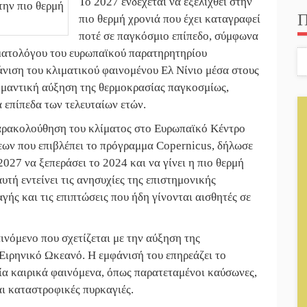
Το 2027 ενδέχεται να εξελιχθεί στην
Π
πιο θερμή χρονιά που έχει καταγραφεί
||
ΔΥΠΑ: Επιπλέον 8.000 επιδοτούμενες
ποτέ σε παγκόσμιο επίπεδο, σύμφωνα
ματολόγου του ευρωπαϊκού παρατηρητηρίου
||
Δάκος: Νέα «όπλα» στην προστασία τ
νιση του κλιματικού φαινομένου Ελ Νίνιο μέσα στους
σημαντική αύξηση της θερμοκρασίας παγκοσμίως,
 επίπεδα των τελευταίων ετών.
 παρακολούθηση του κλίματος στο Ευρωπαϊκό Κέντρο
ν που επιβλέπει το πρόγραμμα Copernicus, δήλωσε
2027 να ξεπεράσει το 2024 και να γίνει η πιο θερμή
υτή εντείνει τις ανησυχίες της επιστημονικής
γής και τις επιπτώσεις που ήδη γίνονται αισθητές σε
ινόμενο που σχετίζεται με την αύξηση της
Ειρηνικό Ωκεανό. Η εμφάνισή του επηρεάζει το
ία καιρικά φαινόμενα, όπως παρατεταμένοι καύσωνες,
αι καταστροφικές πυρκαγιές.