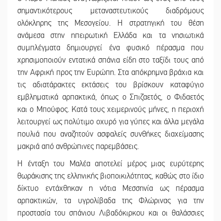
σημαντικότερους μεταναστευτικούς διαδρόμους
ολόκληρης της Μεσογείου. Η στρατηγική του θέση
ανάμεσα στην ηπειρωτική Ελλάδα και τα νησιωτικά
συμπλέγματα δημιουργεί ένα φυσικό πέρασμα που
χρησιμοποιούν εντατικά σπάνια είδη στο ταξίδι τους από
την Αφρική προς την Ευρώπη. Στα απόκρημνα βράχια και
τις αδιατάρακτες εκτάσεις του βρίσκουν καταφύγιο
εμβληματικά αρπακτικά, όπως ο Σπιζαετός, ο Φιδαετός
και ο Μπούφος. Κατά τους χειμερινούς μήνες, η περιοχή
λειτουργεί ως πολύτιμο οχυρό για γύπες και άλλα μεγάλα
πουλιά που αναζητούν ασφαλείς συνθήκες διαχείμασης
μακριά από ανθρώπινες παρεμβάσεις.
Η ένταξη του Μαλέα αποτελεί μέρος μιας ευρύτερης
θωράκισης της ελληνικής βιοποικιλότητας, καθώς στο ίδιο
δίκτυο εντάχθηκαν η νότια Μεσσηνία ως πέρασμα
αρπακτικών, τα υγρολίβαδα της Φλώρινας για την
προστασία του σπάνιου Λιβαδόκιρκου και οι θαλάσσιες