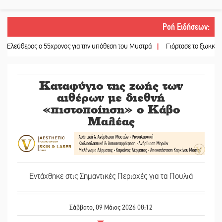
Ροή Ειδήσεων
:
ρος ο 55χρονος για την υπόθεση του Μυστρά
||
Γιόρτασε το ξωκκλήσι της Αγ
Καταφύγιο της ζωής των
αιθέρων με διεθνή
«πιστοποίηση» ο Κάβο
Μαλέας
Εντάχθηκε στις Σημαντικές Περιοχές για τα Πουλιά
Σάββατο, 09 Μάιος 2026 08:12