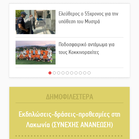
Ελεύθερος ο 55χρονος για την
υπόθεση του Μυστρά
Ποδοσφαιρικό αντάμωμα για
τους Κοκκινοραχίτες
Μάχης συνέχεια των 310 για τη
Λαϊκή Σπάρτης
ΔΗΜΟΦΙΛΕΣΤΕΡΑ
Στον τελικό του Πρωταθλήματος
Ελλάδας Beach Soccer ο Π.
Εκδηλώσεις-δράσεις-προθεσμίες στη
Μαρτσούκος
Λακωνία (ΣΥΝΕΧΗΣ ΑΝΑΝΕΩΣΗ)
Η Έρη Ρίτσου σχολιάζει τα…