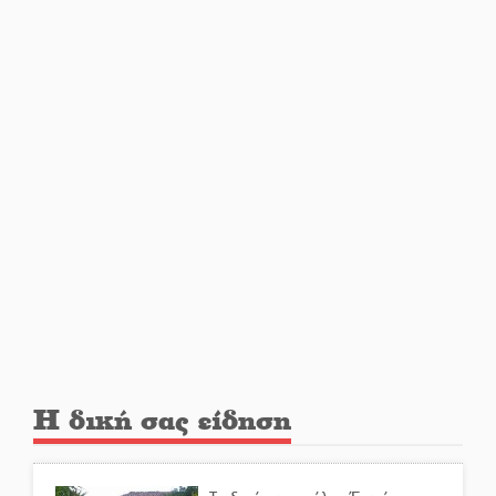
Τα Λαγκάδια κρατούν ζωντανή
την τέχνη της πέτρας
Στους ρυθμούς της Ελεωνόρας
Ζουγανέλη το Σαϊνοπούλειο
Πλούσιο πολιτιστικό πρόγραμμα
δίνει «χρώμα» στον Αύγουστο
του Λαχίου
Χασισοφυτεία στην
Η δική σας είδηση
Παλαιοπαναγιά ξεσκέπασε η
Αστυνομία