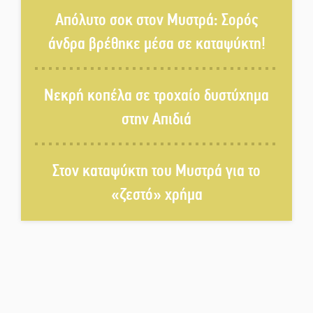
τραγελαφικά των «κληρονόμων»
Απόλυτο σοκ στον Μυστρά: Σορός
άνδρα βρέθηκε μέσα σε καταψύκτη!
Ο Ήλιος αποκαλύπτει τα μυστικά
του: Νέες εικόνες φέρνουν στο
Νεκρή κοπέλα σε τροχαίο δυστύχημα
φως άγνωστες «δίνες» στην
επιφάνειά του
στην Απιδιά
4,2 εκατ. ευρώ σε κτηνοτρόφους
για ζώα που θανατώθηκαν λόγω
Στον καταψύκτη του Μυστρά για το
επιζωοτιών
«ζεστό» χρήμα
Η ψυχολογία της ανατροπής στο
ποδόσφαιρο
Ένα «ταξίδι» τέχνης και
χρωμάτων στη Νεάπολη