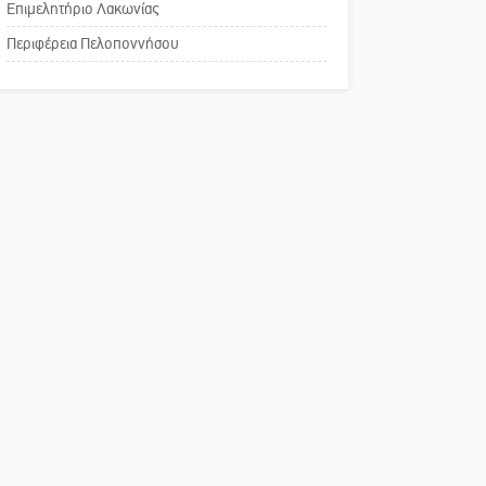
Επιμελητήριο Λακωνίας
Το δικό σας σχόλιο:
Περιφέρεια Πελοποννήσου
Παράδειγμα κοινωνικής
αναισθησίας
Πού βρίσκεται το ιστορικό
κέντρο της Σπάρτης;