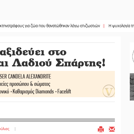
φους για ζώα που θανατώθηκαν λόγω επιζωοτιών
||
Η ψυχολογία της ανατροπ
αξιδεύει στο
αι Λαδιού Σπάρτης!
ύλιας
|