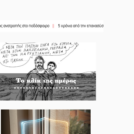
ής στο ποδόσφαιρο
||
5 χρόνια από την επανασύσταση της ΙΜ Παναγίας Βρεσθε
Το κλίκ της ημέρας
Του Ανδρέα Πετρουλάκη