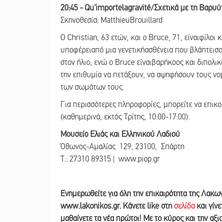
20:45 - Qu’importelagravité/Σχετικά με τη Βαρυύτη
Σκηνοθεσία: MatthieuBrouillard
Ο Christian, 63 ετών, και ο Bruce, 71, είναιφίλοι
υποφέρειαπό μια γενετικήασθένεια που βλάπτεισο
στον ήλιο, ενώ ο Bruce είναιβαρήκοος και διπολικ
την επιθυμία να πετάξουν, να αψηφήσουν τους ν
των σωμάτων τους.
Για περισσότερες πληροφορίες, μπορείτε να επικο
(καθημερινά, εκτός Τρίτης, 10:00-17:00).
Μουσείο Ελιάς και Ελληνικού Λαδιού
Όθωνος-Αμαλίας 129, 23100, Σπάρτη
Τ.: 27310 89315 | www.piop.gr
Ενημερωθείτε για όλη την επικαιρότητα της Λακω
www.lakonikos.gr. Κάνετε like στη
σελίδα
και γίν
μαθαίνετε τα νέα πρώτοι! Με το κύρος και την αξ