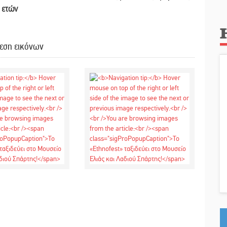
ν ετών
εση εικόνων