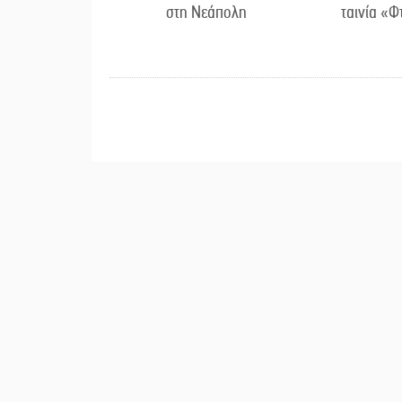
στη Νεάπολη
ταινία «Φ