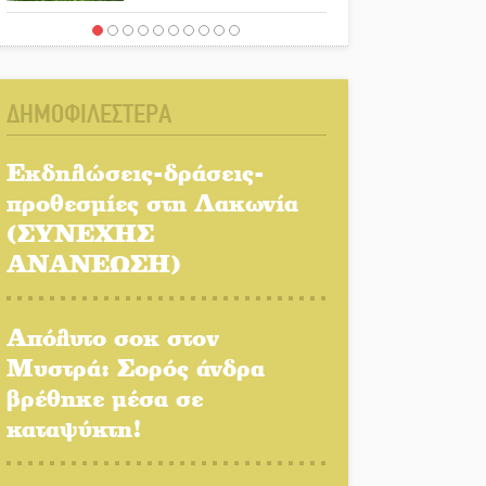
Ένα «ταξίδι» τέχνης και
χρωμάτων στη Νεάπολη
ΔΗΜΟΦΙΛΕΣΤΕΡΑ
Τα Λαγκάδια κρατούν
ζωντανή την τέχνη της
Εκδηλώσεις-δράσεις-
πέτρας
προθεσμίες στη Λακωνία
(ΣΥΝΕΧΗΣ
Στους ρυθμούς της
Ελεωνόρας Ζουγανέλη το
ΑΝΑΝΕΩΣΗ)
Σαϊνοπούλειο
Απόλυτο σοκ στον
Πλούσιο πολιτιστικό
πρόγραμμα δίνει «χρώμα»
Μυστρά: Σορός άνδρα
στον Αύγουστο του Λαχίου
βρέθηκε μέσα σε
καταψύκτη!
Χασισοφυτεία στην
Παλαιοπαναγιά ξεσκέπασε η