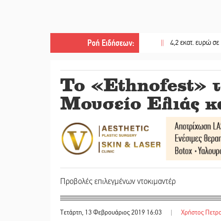
Ροή Ειδήσεων
:
||
4,2 εκατ. ευρώ σε κτηνοτρό
To «Ethnofest» τ
Μουσείο Ελιάς κ
Προβολές επιλεγμένων ντοκιμαντέρ
Τετάρτη, 13 Φεβρουάριος 2019 16:03
|
Χρήστος Πετρο