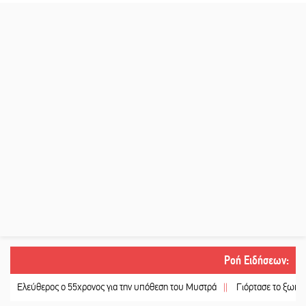
Ροή Ειδήσεων
:
ύθερος ο 55χρονος για την υπόθεση του Μυστρά
||
Γιόρτασε το ξωκκλήσι της