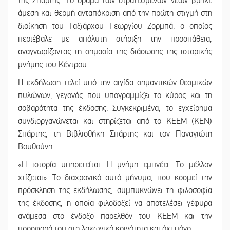
της Σπάρτης. Το όραμα των στρατευμένων νέων βρήκε
άμεση και θερμή ανταπόκριση από την πρώτη στιγμή στη
διοίκηση του Ταξιάρχου Γεωργίου Ζορμπά, ο οποίος
περιέβαλε με απόλυτη στήριξη την προσπάθεια,
αναγνωρίζοντας τη σημασία της διάσωσης της ιστορικής
μνήμης του Κέντρου.
Η εκδήλωση τελεί υπό την αιγίδα σημαντικών θεσμικών
πυλώνων, γεγονός που υπογραμμίζει το κύρος και τη
σοβαρότητα της έκδοσης. Συγκεκριμένα, το εγχείρημα
συνδιοργανώνεται και στηρίζεται από το ΚΕΕΜ (ΚΕΝ)
Σπάρτης, τη Βιβλιοθήκη Σπάρτης και τον Παναγιώτη
Βουθούνη.
«Η ιστορία υπηρετείται. Η μνήμη εμπνέει. Το μέλλον
χτίζεται». Το διαχρονικό αυτό μήνυμα, που κοσμεί την
πρόσκληση της εκδήλωσης, συμπυκνώνει τη φιλοσοφία
της έκδοσης, η οποία φιλοδοξεί να αποτελέσει γέφυρα
ανάμεσα στο ένδοξο παρελθόν του ΚΕΕΜ και την
προσφορά του στη λακωνική κοινότητα και όχι μόνο.