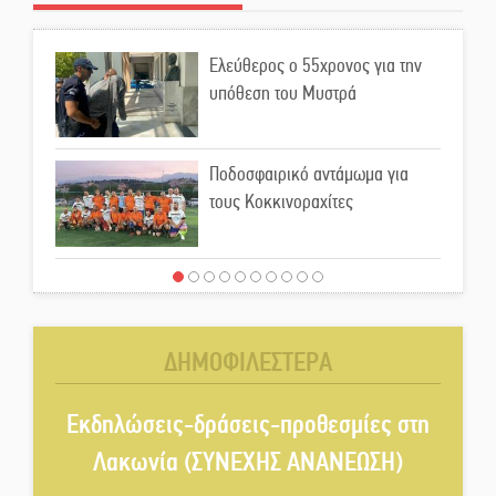
Ελεύθερος ο 55χρονος για την
υπόθεση του Μυστρά
Ποδοσφαιρικό αντάμωμα για
τους Κοκκινοραχίτες
Μάχης συνέχεια των 310 για τη
Λαϊκή Σπάρτης
ΔΗΜΟΦΙΛΕΣΤΕΡΑ
Στον τελικό του Πρωταθλήματος
Ελλάδας Beach Soccer ο Π.
Εκδηλώσεις-δράσεις-προθεσμίες στη
Μαρτσούκος
Λακωνία (ΣΥΝΕΧΗΣ ΑΝΑΝΕΩΣΗ)