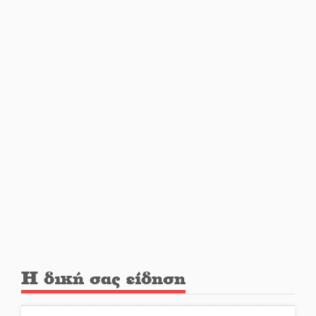
Τα Λαγκάδια κρατούν ζωντανή
την τέχνη της πέτρας
Στους ρυθμούς της Ελεωνόρας
Ζουγανέλη το Σαϊνοπούλειο
Πλούσιο πολιτιστικό πρόγραμμα
δίνει «χρώμα» στον Αύγουστο
του Λαχίου
Χασισοφυτεία στην
Η δική σας είδηση
Παλαιοπαναγιά ξεσκέπασε η
Αστυνομία