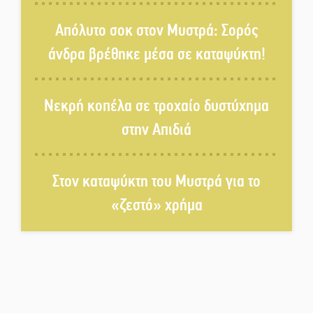
Η Έρη Ρίτσου σχολιάζει τα…
τραγελαφικά των «κληρονόμων»
Απόλυτο σοκ στον Μυστρά: Σορός
άνδρα βρέθηκε μέσα σε καταψύκτη!
Ο Ήλιος αποκαλύπτει τα μυστικά
του: Νέες εικόνες φέρνουν στο
Νεκρή κοπέλα σε τροχαίο δυστύχημα
φως άγνωστες «δίνες» στην
επιφάνειά του
στην Απιδιά
4,2 εκατ. ευρώ σε κτηνοτρόφους
για ζώα που θανατώθηκαν λόγω
Στον καταψύκτη του Μυστρά για το
επιζωοτιών
«ζεστό» χρήμα
Η ψυχολογία της ανατροπής στο
ποδόσφαιρο
Ένα «ταξίδι» τέχνης και
χρωμάτων στη Νεάπολη