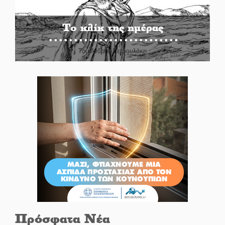
Το κλίκ της ημέρας
Του Ανδρέα Πετρουλάκη
Πρόσφατα Νέα