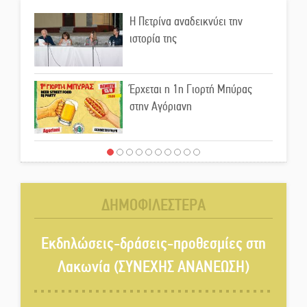
Η Πετρίνα αναδεικνύει την
ιστορία της
Έρχεται η 1η Γιορτή Μπύρας
στην Αγόριανη
Παγιώνεται δημοσκοπικά ο…
δικομματισμός ΝΔ – ΕΛΑΣ
ΔΗΜΟΦΙΛΕΣΤΕΡΑ
«Κεραυνοί» Μιχαλακάκου για
την ύδρευση στη Μάνη
Εκδηλώσεις-δράσεις-προθεσμίες στη
Λακωνία (ΣΥΝΕΧΗΣ ΑΝΑΝΕΩΣΗ)
Παρουσιάστηκε το βιβλίο