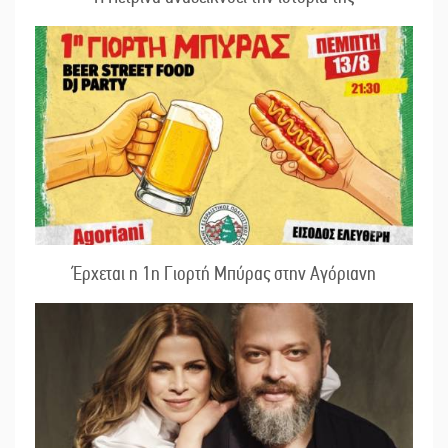
Έρχεται η 1η Γιορτή Μπύρας στην Αγόριανη