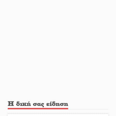
Ιωάννης Μ. Βαρβιτσιώτης: Στην
αιωνιότητα το ιστορικό πολιτικό
στέλεχος της Μεταπολίτευσης
Ο Άνθρωπος-αράχνη
«επιστρέφει» στη μεγάλη οθόνη
«Μοναδικοί Άνθρωποι, Μια
Μεγάλη Παρέα» στην Ελαφόνησο
«Τουρισμός για Όλους 2026-
2027»: Άνοιξαν οι αιτήσεις για
όλα τα ΑΦΜ
Η δική σας είδηση
Στο πύρινο μέτωπο με όχημα
60ετίας