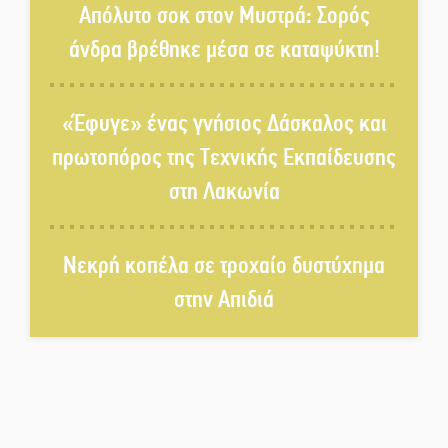
«Νεαπολίτικα καρετομωράκια»
Απόλυτο σοκ στον Μυστρά: Σορός
στη Νεάπολη
άνδρα βρέθηκε μέσα σε καταψύκτη!
Στο κάδρο καταγγελιών Τατούλη
ο Σταύρος Αργειτάκος
«Έφυγε» ένας γνήσιος Δάσκαλος και
πρωτοπόρος της Τεχνικής Εκπαίδευσης
Τα «Άνθη της Πέτρας» τίμησαν
στη Λακωνία
τον Γ. Γιαξόγλου
Νεκρή κοπέλα σε τροχαίο δυστύχημα
Τίμησε τον Π. Καρρά ο ΑΟ
στην Απιδιά
Κροκεών
Ανανεώθηκε το γήπεδο-στέκι
στην παραλία της Νεάπολης