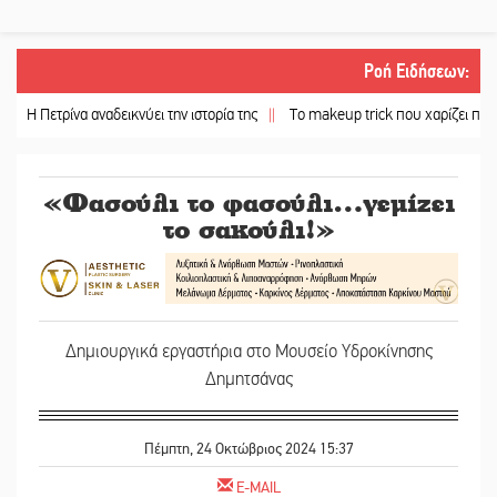
Ροή Ειδήσεων
:
ρίνα αναδεικνύει την ιστορία της
||
Το makeup trick που χαρίζει πιο γεμάτα χεί
«Φασούλι το φασούλι…γεμίζει
το σακούλι!»
Δημιουργικά εργαστήρια στο Μουσείο Υδροκίνησης
Δημητσάνας
Πέμπτη, 24 Οκτώβριος 2024 15:37
E-MAIL