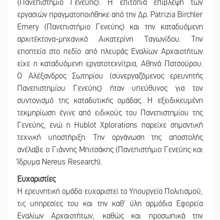
(Πανεπιστήμιο Γενεύης). Η επιτόπια επίβλεψη των
εργασιών πραγματοποιήθηκε από την Δρ. Patrizia Birchler
Emery (Πανεπιστήμιο Γενεύης) και την καταδυόμενη
αρχιτέκτονα-μηχανικό Αικατερίνη Ταγωνίδου. Την
εποπτεία στο πεδίο από πλευράς Εναλίων Αρχαιοτήτων
είχε η καταδυόμενη εργατοτεχνίτρια, Αθηνά Πατσούρου.
Ο Αλέξανδρος Σωτηρίου (συνεργαζόμενος ερευνητής
Πανεπιστημίου Γενεύης) ήταν υπεύθυνος για τον
συντονισμό της καταδυτικής ομάδας. Η εξειδικευμένη
τεκμηρίωση έγινε από ειδικούς του Πανεπιστημίου της
Γενεύης, ενώ η Hublot Xplorations παρείχε σημαντική
τεχνική υποστήριξη. Την οργάνωση της αποστολής
ανέλαβε ο Γιάννης Μπιτσάκης (Πανεπιστήμιο Γενεύης και
Ίδρυμα Nereus Research).
Ευχαριστίες
Η ερευνητική ομάδα ευχαριστεί το Υπουργείο Πολιτισμού,
τις υπηρεσίες του και την καθ’ ύλη αρμόδια Εφορεία
Εναλίων Αρχαιοτήτων, καθώς και προσωπικά την