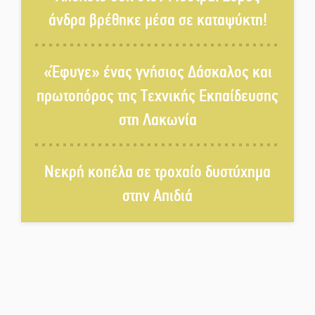
άνδρα βρέθηκε μέσα σε καταψύκτη!
Τα «Άνθη της Πέτρας» τίμησαν
τον Γ. Γιαξόγλου
«Έφυγε» ένας γνήσιος Δάσκαλος και
πρωτοπόρος της Τεχνικής Εκπαίδευσης
Τίμησε τον Π. Καρρά ο ΑΟ
στη Λακωνία
Κροκεών
Νεκρή κοπέλα σε τροχαίο δυστύχημα
Ανανεώθηκε το γήπεδο-στέκι
στην Απιδιά
στην παραλία της Νεάπολης
Ιωάννης Μ. Βαρβιτσιώτης: Στην
αιωνιότητα το ιστορικό πολιτικό
στέλεχος της Μεταπολίτευσης