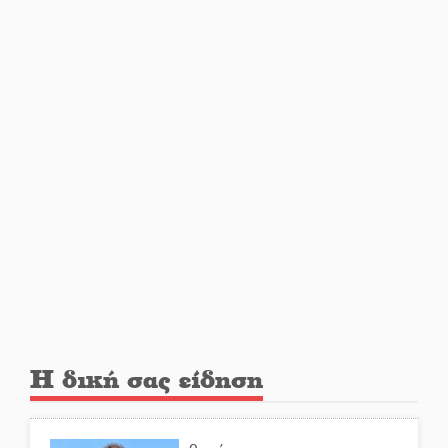
Ο Άνθρωπος-αράχνη
«επιστρέφει» στη μεγάλη οθόνη
«Μοναδικοί Άνθρωποι, Μια
Μεγάλη Παρέα» στην Ελαφόνησο
«Τουρισμός για Όλους 2026-
2027»: Άνοιξαν οι αιτήσεις για
όλα τα ΑΦΜ
Στο πύρινο μέτωπο με όχημα
60ετίας
Η δική σας είδηση
Θα κερδηθεί η «Χαμένη
Υπόθεση» της Αμάντα Τόρρες;