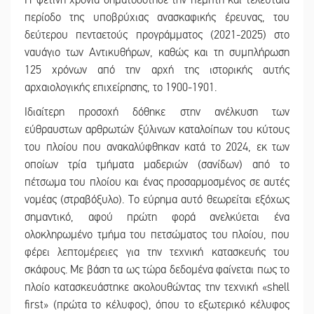
Η φετινή χρονιά σηματοδότησε την πέμπτη και τελευταία
περίοδο της υποβρύχιας ανασκαφικής έρευνας, του
δεύτερου πενταετούς προγράμματος (2021-2025) στο
ναυάγιο των Αντικυθήρων, καθώς και τη συμπλήρωση
125 χρόνων από την αρχή της ιστορικής αυτής
αρχαιολογικής επιχείρησης, το 1900-1901.
Ιδιαίτερη προσοχή δόθηκε στην ανέλκυση των
εύθραυστων αρθρωτών ξύλινων καταλοίπων του κύτους
του πλοίου που ανακαλύφθηκαν κατά το 2024, εκ των
οποίων τρία τμήματα μαδεριών (σανίδων) από το
πέτσωμα του πλοίου και ένας προσαρμοσμένος σε αυτές
νομέας (στραβόξυλο). Το εύρημα αυτό θεωρείται εξόχως
σημαντικό, αφού πρώτη φορά ανελκύεται ένα
ολοκληρωμένο τμήμα του πετσώματος του πλοίου, που
φέρει λεπτομέρειες για την τεχνική κατασκευής του
σκάφους. Με βάση τα ως τώρα δεδομένα φαίνεται πως το
πλοίο κατασκευάστηκε ακολουθώντας την τεχνική «shell
first» (πρώτα το κέλυφος), όπου το εξωτερικό κέλυφος