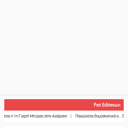
Ροή Ειδήσεων
:
η Γιορτή Μπύρας στην Αγόριανη
||
Παγιώνεται δημοσκοπικά ο… δικομματισμ