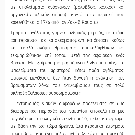
με υπολείμματα ανόργανων (μόλυβδος, χαλκός) και
οργανικών υλικών (πίσσα), κοντά στην περιοχή που
ερευνήθηκε το 1976 από τον Ζακ-Ιβ Κουστώ.
Τμήματα αγάλματος γυμνής ανδρικής μορφής, σε στάση
contrapposto, σε κατακερματισμένη κατάσταση, καθώς
και πολλά ακόμη θραύσματα, αποκαλύφθηκαν και
τεκμηριώθηκαν επί τόπου μετά την αφαίρεση ενός
βράχου. Με εξαίρεση μια μαρμάρινη πλίνθο που σώζει τα
υπολείμματα του αριστερού κάτω πόδα αγάλματος,
φυσικού μεγέθους, δεν ήταν δυνατή η ανάκτηση των
θραυσμάτων λόγω του εγκλωβισμού τους σε πολύ
σκληρές θαλάσσιες συσσωματώσεις.
Ο εντοπισμός Χιακών αμφορέων προέλευσης σε δύο
διαφορετικές περιοχές του ναυαγίου αποκαλύπτει μια
μεγαλύτερη τυπολογική ποικιλία απ' ό,τι είχε καταγραφεί
με βάση την ως τώρα έρευνα. Στα κεραμικά ευρήματα
προστίθεται και ένα πήλινο ιγδίο (λεκάνη με προχοή),