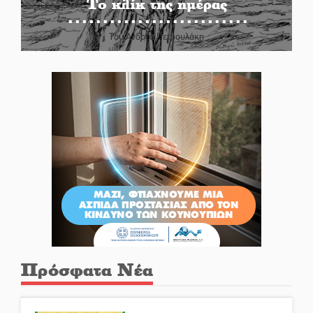
Το κλίκ της ημέρας
Του Ανδρέα Πετρουλάκη
Πρόσφατα Νέα