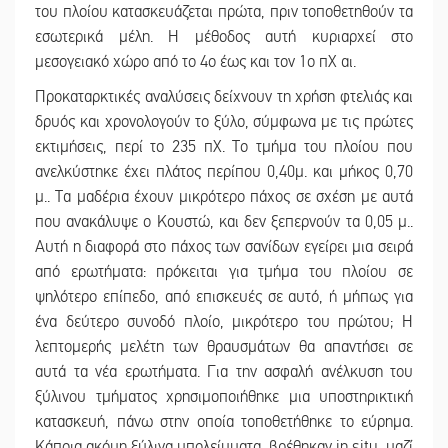
του πλοίου κατασκευάζεται πρώτα, πριν τοποθετηθούν τα
εσωτερικά μέλη. Η μέθοδος αυτή κυριαρχεί στο
μεσογειακό χώρο από το 4ο έως και τον 1ο πΧ αι.
Προκαταρκτικές αναλύσεις δείχνουν τη χρήση φτελιάς και
δρυός και χρονολογούν το ξύλο, σύμφωνα με τις πρώτες
εκτιμήσεις, περί το 235 πΧ. Το τμήμα του πλοίου που
ανελκύστηκε έχει πλάτος περίπου 0,40μ. και μήκος 0,70
μ.. Τα μαδέρια έχουν μικρότερο πάχος σε σχέση με αυτά
που ανακάλυψε ο Κουστώ, και δεν ξεπερνούν τα 0,05 μ..
Αυτή η διαφορά στο πάχος των σανίδων εγείρει μια σειρά
από ερωτήματα: πρόκειται για τμήμα του πλοίου σε
ψηλότερο επίπεδο, από επισκευές σε αυτό, ή μήπως για
ένα δεύτερο συνοδό πλοίο, μικρότερο του πρώτου; Η
λεπτομερής μελέτη των θραυσμάτων θα απαντήσει σε
αυτά τα νέα ερωτήματα. Για την ασφαλή ανέλκυση του
ξύλινου τμήματος χρησιμοποιήθηκε μια υποστηρικτική
κατασκευή, πάνω στην οποία τοποθετήθηκε το εύρημα.
Κάποια ακόμη ξύλινα υπολείμματα, βρέθηκαν in situ, μαζί