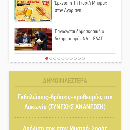
Έρχεται η 1η Γιορτή Μπύρας
στην Αγόριανη
Παγιώνεται δημοσκοπικά ο…
δικομματισμός ΝΔ – ΕΛΑΣ
«Κεραυνοί» Μιχαλακάκου για
την ύδρευση στη Μάνη
ΔΗΜΟΦΙΛΕΣΤΕΡΑ
Παρουσιάστηκε το βιβλίο
«Νεαπολίτικα καρετομωράκια»
Εκδηλώσεις-δράσεις-προθεσμίες στη
στη Νεάπολη
Λακωνία (ΣΥΝΕΧΗΣ ΑΝΑΝΕΩΣΗ)
Στο κάδρο καταγγελιών Τατούλη
ο Σταύρος Αργειτάκος
Απόλυτο σοκ στον Μυστρά: Σορός