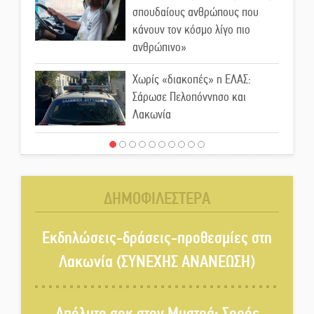
σπουδαίους ανθρώπους που
κάνουν τον κόσμο λίγο πιο
ανθρώπινο»
Χωρίς «διακοπές» η ΕΛΑΣ:
Σάρωσε Πελοπόννησο και
Λακωνία
«Έφυγε» ένας γνήσιος Δάσκαλος
και πρωτοπόρος της Τεχνικής
Εκπαίδευσης στη Λακωνία
ΔΗΜΟΦΙΛΕΣΤΕΡΑ
«Κλειστά» ανοιχτά προαύλια
στον Δ. Σπάρτης;
Εκδηλώσεις-δράσεις-προθεσμίες στη
Λακωνία (ΣΥΝΕΧΗΣ ΑΝΑΝΕΩΣΗ)
Δεκαπενταύγουστος στην
Πετρίνα: Αντάμωμα με μουσική,
Απόλυτο σοκ στον Μυστρά: Σορός