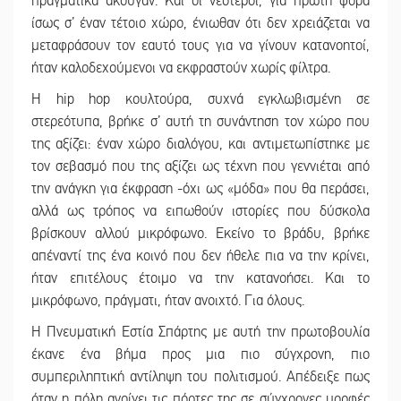
πραγματικά άκουγαν. Και οι νεότεροι, για πρώτη φορά
ίσως σ’ έναν τέτοιο χώρο, ένιωθαν ότι δεν χρειάζεται να
μεταφράσουν τον εαυτό τους για να γίνουν κατανοητοί,
ήταν καλοδεχούμενοι να εκφραστούν χωρίς φίλτρα.
Η hip hop κουλτούρα, συχνά εγκλωβισμένη σε
στερεότυπα, βρήκε σ’ αυτή τη συνάντηση τον χώρο που
της αξίζει: έναν χώρο διαλόγου, και αντιμετωπίστηκε με
τον σεβασμό που της αξίζει ως τέχνη που γεννιέται από
την ανάγκη για έκφραση -όχι ως «μόδα» που θα περάσει,
αλλά ως τρόπος να ειπωθούν ιστορίες που δύσκολα
βρίσκουν αλλού μικρόφωνο. Εκείνο το βράδυ, βρήκε
απέναντί της ένα κοινό που δεν ήθελε πια να την κρίνει,
ήταν επιτέλους έτοιμο να την κατανοήσει. Και το
μικρόφωνο, πράγματι, ήταν ανοιχτό. Για όλους.
Η Πνευματική Εστία Σπάρτης με αυτή την πρωτοβουλία
έκανε ένα βήμα προς μια πιο σύγχρονη, πιο
συμπεριληπτική αντίληψη του πολιτισμού. Απέδειξε πως
όταν η πόλη ανοίγει τις πόρτες της σε σύγχρονες μορφές