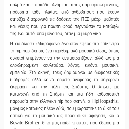
παλμό και φρεσκάδα. Ανάμεσα στους παρευρισκόμενους,
πρόσωπα κάθε ηλικίας, από ανθρώπους που έχουν
στηρίξει διαχρονικά τις δράσεις της ΠΕΣ μέχρι μαθητές
και νέους που για πρώτη φορά περνούσαν το κατώφλι
της. Και αυτό, από μόνο του, ήταν μια μικρή νίκη.
Η εκδήλωση «Μικρόφωνο Ανοιχτό» έφερε στο επίκεντρο
τη hip hop όχι ως ένα περιθωριακό μουσικό είδος, όπως
αρκετοί επιμένουν να την αντιμετωπίζουν, αλλά ως μια
ολοκληρωμένη κουλτούρα: λόγος, εικόνα, μουσική,
εμπειρία. Στη σκηνή, τρεις δημιουργοί με διαφορετικές
διαδρομές αλλά κοινό σημείο αναφοράς τη σύγχρονη
έκφραση -και την πόλη της Σπάρτης. Ο Anser, με
καταγωγή από τη Σπάρτη και μια ήδη καθοριστική
παρουσία στην ελληνική hip hop σκηνή, ο HipHoppathis,
μόνιμος κάτοικος πλέον εδώ, που μοιράστηκε τη δική του
οπτική για τη μουσική ως προσωπική αφήγηση, και ο
Bewild Brother, δικό μας παιδί κι αυτός, που έδωσε μια