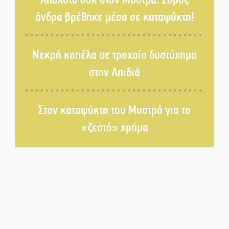
χορό και παράδοση
άνδρα βρέθηκε μέσα σε καταψύκτη!
Σωτήρια επέμβαση για ναυτικό
ανοιχτά του Γυθείου
Νεκρή κοπέλα σε τροχαίο δυστύχημα
στην Απιδιά
Αποστολή εξετελέσθη στην
Ταϊβάν: Στη βάση τους τα
παγκόσμια Σπαρτιατόπουλα
Στον καταψύκτη του Μυστρά για το
«ζεστό» χρήμα
«Ρίζες και Ρεύματα» στο
Ξηροκάμπι με Ίκαρη και
Ζερβάκη
Αμετάβλητος στο «τριάρι» ο
κίνδυνος φωτιάς σε όλη τη
Λακωνία