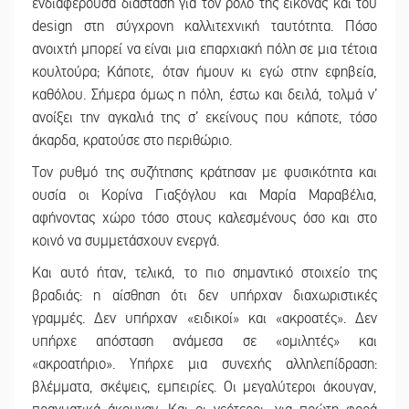
ενδιαφέρουσα διάσταση για τον ρόλο της εικόνας και του
design στη σύγχρονη καλλιτεχνική ταυτότητα. Πόσο
ανοιχτή μπορεί να είναι μια επαρχιακή πόλη σε μια τέτοια
κουλτούρα; Κάποτε, όταν ήμουν κι εγώ στην εφηβεία,
καθόλου. Σήμερα όμως η πόλη, έστω και δειλά, τολμά ν’
ανοίξει την αγκαλιά της σ’ εκείνους που κάποτε, τόσο
άκαρδα, κρατούσε στο περιθώριο.
Τον ρυθμό της συζήτησης κράτησαν με φυσικότητα και
ουσία οι Κορίνα Γιαξόγλου και Μαρία Μαραβέλια,
αφήνοντας χώρο τόσο στους καλεσμένους όσο και στο
κοινό να συμμετάσχουν ενεργά.
Και αυτό ήταν, τελικά, το πιο σημαντικό στοιχείο της
βραδιάς: η αίσθηση ότι δεν υπήρχαν διαχωριστικές
γραμμές. Δεν υπήρχαν «ειδικοί» και «ακροατές». Δεν
υπήρχε απόσταση ανάμεσα σε «ομιλητές» και
«ακροατήριο». Υπήρχε μια συνεχής αλληλεπίδραση:
βλέμματα, σκέψεις, εμπειρίες. Οι μεγαλύτεροι άκουγαν,