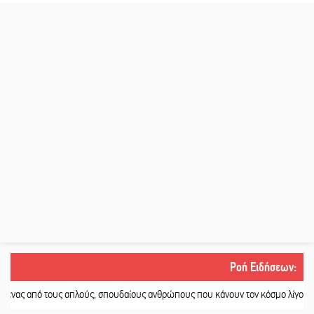
Ροή Ειδήσεων
:
ς απλούς, σπουδαίους ανθρώπους που κάνουν τον κόσμο λίγο πιο ανθρώπινο»