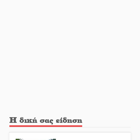
Ελεύθερος ο 55χρονος για την
υπόθεση του Μυστρά
Ποδοσφαιρικό αντάμωμα για
τους Κοκκινοραχίτες
Μάχης συνέχεια των 310 για τη
Λαϊκή Σπάρτης
Στον τελικό του Πρωταθλήματος
Ελλάδας Beach Soccer ο Π.
Η δική σας είδηση
Μαρτσούκος
Η Έρη Ρίτσου σχολιάζει τα…