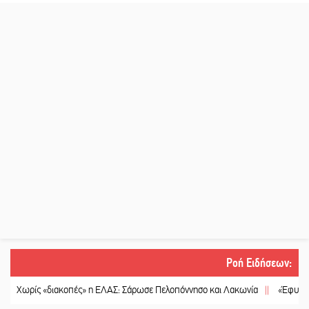
Ροή Ειδήσεων
:
ς «διακοπές» η ΕΛΑΣ: Σάρωσε Πελοπόννησο και Λακωνία
||
«Έφυγε» ένας γνή