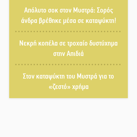
ανοιχτά του Γυθείου
Απόλυτο σοκ στον Μυστρά: Σορός
άνδρα βρέθηκε μέσα σε καταψύκτη!
Αποστολή εξετελέσθη στην
Ταϊβάν: Στη βάση τους τα
Νεκρή κοπέλα σε τροχαίο δυστύχημα
παγκόσμια Σπαρτιατόπουλα
στην Απιδιά
«Ρίζες και Ρεύματα» στο
Ξηροκάμπι με Ίκαρη και
Ζερβάκη
Στον καταψύκτη του Μυστρά για το
«ζεστό» χρήμα
Αμετάβλητος στο «τριάρι» ο
κίνδυνος φωτιάς σε όλη τη
Λακωνία
Εβδομάδα Ομογενών:
Κερδισμένη ουσία ή
επικοινωνιακές εντυπώσεις;