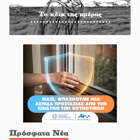
Το κλίκ της ημέρας
Του Ανδρέα Πετρουλάκη
Πρόσφατα Νέα