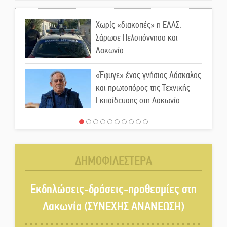
Χωρίς «διακοπές» η ΕΛΑΣ:
Σάρωσε Πελοπόννησο και
Λακωνία
«Έφυγε» ένας γνήσιος Δάσκαλος
και πρωτοπόρος της Τεχνικής
Εκπαίδευσης στη Λακωνία
«Κλειστά» ανοιχτά προαύλια
στον Δ. Σπάρτης;
ΔΗΜΟΦΙΛΕΣΤΕΡΑ
Δεκαπενταύγουστος στην
Πετρίνα: Αντάμωμα με μουσική,
Εκδηλώσεις-δράσεις-προθεσμίες στη
χορό και παράδοση
Λακωνία (ΣΥΝΕΧΗΣ ΑΝΑΝΕΩΣΗ)
Σωτήρια επέμβαση για ναυτικό