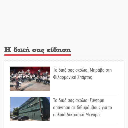
Λακε-Δαιμονικά: Το κυπαρίσσι του
Μυστρά που φύτρωσε από μια
ξεχασμένη προφητεία
Κλήρωσε για τον Αστέρα Βλαχιώτη
στη Γ’ Εθνική
Η δική σας είδηση
Οδύνη στην Απιδιά για τον χαμό της
Το δικό σας σχόλιο: Μπράβο στη
29χρονης Ελένης σε τροχαίο
Φιλαρμονική Σπάρτης
«Σφραγίδα» έργου και
Το δικό σας σχόλιο: Σύντομη
απολογισμού στο Παναρκαδικό από
απάντηση σε διθυράμβους για το
τον Κυρ. Διαμαντάκο
παλαιό Δικαστικό Μέγαρο
Μια «χρυσή» ελαιοκομική