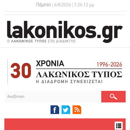
Πέμπτη
| 6/8/2026 | 7:26:13 μμ