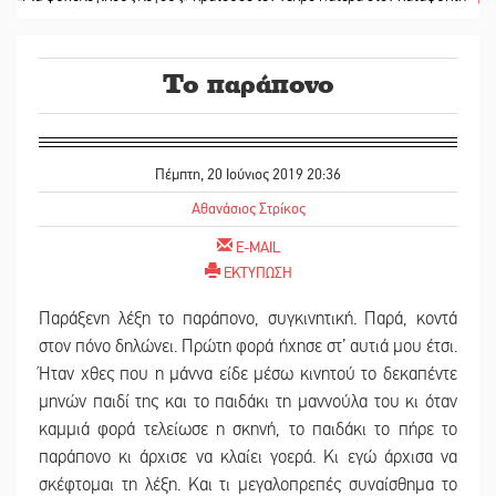
To παράπονο
Πέμπτη, 20 Ιούνιος 2019 20:36
Αθανάσιος Στρίκος
E-MAIL
ΕΚΤΥΠΩΣΗ
Παράξενη λέξη το παράπονο, συγκινητική. Παρά, κοντά
στον πόνο δηλώνει. Πρώτη φορά ήχησε στ’ αυτιά μου έτσι.
Ήταν χθες που η μάννα είδε μέσω κινητού το δεκαπέντε
μηνών παιδί της και το παιδάκι τη μαννούλα του κι όταν
καμμιά φορά τελείωσε η σκηνή, το παιδάκι το πήρε το
παράπονο κι άρχισε να κλαίει γοερά. Κι εγώ άρχισα να
σκέφτομαι τη λέξη. Και τι μεγαλοπρεπές συναίσθημα το