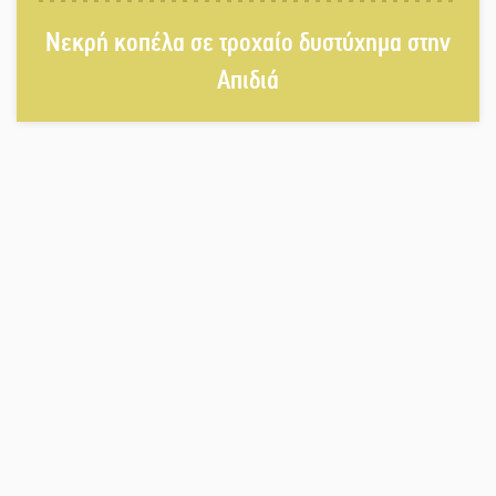
Νεκρή κοπέλα σε τροχαίο δυστύχημα στην
Η Σοχά ετοιμάζεται για ένα
Απιδιά
δυναμικό καλοκαιρινό party
Διακοπή μαθημάτων στο Ματάλειο
Κολυμβητήριο την εβδομάδα του
Δεκαπενταύγουστου
Από Λιβύη είχαν ξεκινήσει οι
μετανάστες που περισυνελέγησαν
στο Ταίναρο
Διακοπή ρεύματος στην Πελλάνα