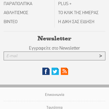
ΠΑΡΑΠΟΛΙΤΙΚΑ
PLUS +
ΑΘΛΗΤΙΣΜΟΣ
ΤΟ ΚΛΙΚ ΤΗΣ ΗΜΕΡΑΣ
ΒΙΝΤΕΟ
Η ΔΙΚΗ ΣΑΣ ΕΙΔΗΣΗ
Newsletter
Εγγραφείτε στο Newsletter
Επικοινωνία
Ταυτότητα