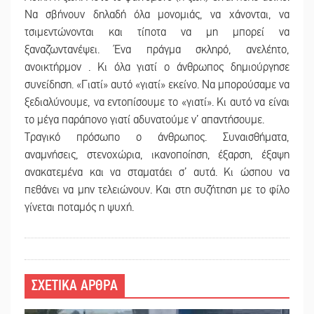
Να σβήνουν δηλαδή όλα μονομιάς, να χάνονται, να
τσιμεντώνονται και τίποτα να μη μπορεί να
ξαναζωντανέψει. Ένα πράγμα σκληρό, ανελέητο,
ανοικτήρμον . Κι όλα γιατί ο άνθρωπος δημιούργησε
συνείδηση. «Γιατί» αυτό «γιατί» εκείνο. Να μπορούσαμε να
ξεδιαλύνουμε, να εντοπίσουμε το «γιατί». Κι αυτό να είναι
το μέγα παράπονο γιατί αδυνατούμε ν’ απαντήσουμε.
Τραγικό πρόσωπο ο άνθρωπος. Συναισθήματα,
αναμνήσεις, στενοχώρια, ικανοποίηση, έξαρση, έξαψη
ανακατεμένα και να σταματάει σ’ αυτά. Κι ώσπου να
πεθάνει να μην τελειώνουν. Και στη συζήτηση με το φίλο
γίνεται ποταμός η ψυχή.
ΣΧΕΤΙΚΑ ΑΡΘΡΑ