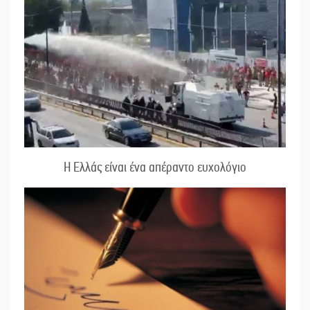
Η Ελλάς είναι ένα απέραντο ευχολόγιο