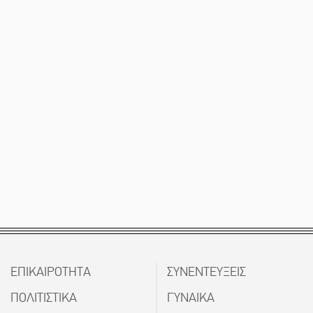
ΕΠΙΚΑΙΡΟΤΗΤΑ
ΣΥΝΕΝΤΕΥΞΕΙΣ
ΠΟΛΙΤΙΣΤΙΚΑ
ΓΥΝΑΙΚΑ