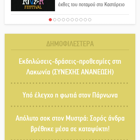
όχθες του ποταμού στο Καστόρειο
Τα ζάρια παίρνουν «φωτιά» στην
Άρνα: Στήνεται το 3ο Τουρνουά
Τάβλι
ΔΗΜΟΦΙΛΕΣΤΕΡΑ
Αυθεντικό γλέντι με «Γιορτή
Εκδηλώσεις-δράσεις-προθεσμίες στη
Βραστού» στη Σοχά
Λακωνία (ΣΥΝΕΧΗΣ ΑΝΑΝΕΩΣΗ)
Το τελεφερίκ της Μονεμβασιάς στο
Υπό έλεγχο η φωτιά στον Πάρνωνα
τραπέζι του δημόσιου διαλόγου
Απόλυτο σοκ στον Μυστρά: Σορός άνδρα
Πολιτισμός και παράδοση δίνουν
βρέθηκε μέσα σε καταψύκτη!
ραντεβού στην Αγόριανη