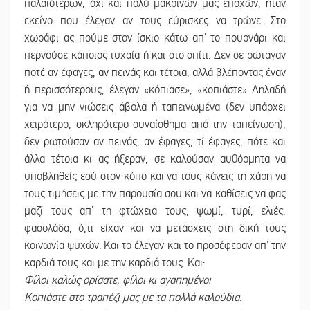
παλαιότερων, όχι και πολύ μακρινών μας εποχών, ήταν
εκείνο που έλεγαν αν τους εύρισκες να τρώνε. Στο
χωράφι ας πούμε στον ίσκιο κάτω απ’ το πουρνάρι και
περνούσε κάποιος τυχαία ή και στο σπίτι. Δεν σε ρώταγαν
ποτέ αν έφαγες, αν πεινάς και τέτοια, αλλά βλέποντας έναν
ή περισσότερους, έλεγαν «κόπιασε», «κοπιάστε» Δηλαδή
για να μην νιώσεις άβολα ή ταπεινωμένα (δεν υπάρχει
χειρότερο, σκληρότερο συναίσθημα από την ταπείνωση),
δεν ρωτούσαν αν πεινάς, αν έφαγες, τί έφαγες, πότε και
άλλα τέτοια κι ας ήξεραν, σε καλούσαν αυθόρμητα να
υποβληθείς εσύ στον κόπο και να τους κάνεις τη χάρη να
τους τιμήσεις με την παρουσία σου και να καθίσεις να φας
μαζί τους απ’ τη φτώχεια τους, ψωμί, τυρί, ελιές,
φασολάδα, ό,τι είχαν και να μετάσχεις στη δική τους
κοινωνία ψυχών. Και το έλεγαν και το προσέφεραν απ’ την
καρδιά τους και με την καρδιά τους. Και:
Φίλοι καλώς ορίσατε, φίλοι κι αγαπημένοι
Κοπιάστε στο τραπέζι μας με τα πολλά καλούδια.