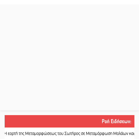
Ροή Ειδήσεων
:
ή της Μεταμορφώσεως του Σωτήρος σε Μεταμόρφωση Μολάων και Ανθοχώρι