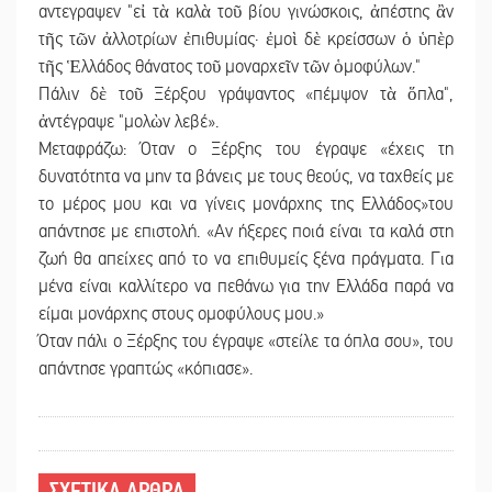
αντεγραψεν "εἰ τὰ καλὰ τοῦ βίου γινώσκοις, ἀπέστης ἂν
τῆς τῶν ἀλλοτρίων ἐπιθυμίας· ἐμοὶ δὲ κρείσσων ὁ ὑπὲρ
τῆς Ἑλλάδος θάνατος τοῦ μοναρχεῖν τῶν ὁμοφύλων."
Πάλιν δὲ τοῦ Ξέρξου γράψαντος «πέμψον τὰ ὅπλα",
ἀντέγραψε "μολὼν λεβέ».
Μεταφράζω: Όταν ο Ξέρξης του έγραψε «έχεις τη
δυνατότητα να μην τα βάνεις με τους θεούς, να ταχθείς με
το μέρος μου και να γίνεις μονάρχης της Ελλάδος»του
απάντησε με επιστολή. «Αν ήξερες ποιά είναι τα καλά στη
ζωή θα απείχες από το να επιθυμείς ξένα πράγματα. Για
μένα είναι καλλίτερο να πεθάνω για την Ελλάδα παρά να
είμαι μονάρχης στους ομοφύλους μου.»
Όταν πάλι ο Ξέρξης του έγραψε «στείλε τα όπλα σου», του
απάντησε γραπτώς «κόπιασε».
ΣΧΕΤΙΚΑ ΑΡΘΡΑ