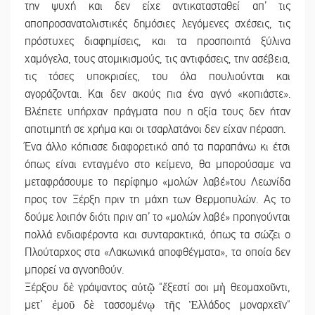
την ψυχή και δεν είχε αντικατασταθεί απ’ τις
αποπροσανατολιστικές δημόσιες λεγόμενες σχέσεις, τις
πρόστυχες διαφημίσεις, και τα προσποιητά ξύλινα
χαμόγελα, τους ατομικισμούς, τις αντιφάσεις, την ασέβεια,
τις τόσες υποκρισίες, του όλα πουλιούνται και
αγοράζονται. Και δεν ακούς πια ένα αγνό «κοπιάστε».
Βλέπετε υπήρχαν πράγματα που η αξία τους δεν ήταν
αποτιμητή σε χρήμα και οι τσαρλατάνοι δεν είχαν πέραση.
Ένα άλλο κόπιασε διαφορετικό από τα παραπάνω κι έτσι
όπως είναι ενταγμένο στο κείμενο, θα μπορούσαμε να
μεταφράσουμε το περίφημο «μολών λαβέ»του Λεωνίδα
προς τον Ξέρξη πριν τη μάχη των Θερμοπυλών. Ας το
δούμε λοιπόν διότι πριν απ’ το «μολών λαβέ» προηγούνται
πολλά ενδιαφέροντα και συνταρακτικά, όπως τα σώζει ο
Πλούταρχος στα «Λακωνικά αποφθέγματα», τα οποία δεν
μπορεί να αγνοηθούν.
Ξέρξου δὲ γράψαντος αὐτῷ "ἔξεστί σοι μὴ θεομαχοῦντι,
μετ’ ἐμοῦ δὲ τασσομένῳ τῆς Ἑλλάδος μοναρχεῖν"