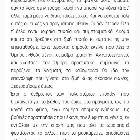
κυριαρχούν. Και ο άνθρωπος, το τραγικό αυτό πλάσμα,
σαν το λαγό στην τούφα, χωρίς να μπορεί να κάνει τίποτ’
άλλο παρά μόνο να διατυπώσει ευχές. Και να εύχεται πάλι
αυτές οι ευχές να πραγματοποιηθούν. Ουδέν έτερον. Όλα
τ’ άλλα είναι μοιραία, τυχαία και συμπτωματικά. Ακόμα
και το ότι βρέθηκε στη ζωή τυχαίο κι αυτό κι ας μην
επεκταθούμε. Έχει τεράστια σημασία εκείνο που λέει ο
Όμηρος «Θεὸς μέγαςκαὶ μοῖρα κραταιή» . Αν κάτσει κανείς
και διαβάσει τον Όμηρο προσεχτικά, σημειώνει τα
παράξενα, τα νοήματα, τα καθημερινά θα ιδεί την
επανάληψη που γίνεται στη ζωή κι ας πέρασαν αιώνες.
Ξεστρατήσαμε όμως.
Έτσι ο άνθρωπος των παλαιοτέρων εποχών, που
διεκρίνετο για το βάθος που έδιδε στα πράγματα, ως πιο
κοντά στη φύση, ενώ σήμερα απομακρυνθήκαμε, τις
βαθειές παρατηρήσεις που έκανε, την έμφυτη ευγένεια, εν
αντιθέσει με την εποχή μας που όλα τα ωραιοποιεί
ψευτίζοντάς τα άλλως πως τα μασκαρεύει, αποδιώχνει