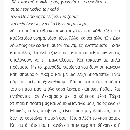
Φάτε και πιέτε, φίλοι μου, γλεντείστε, τραγουδείστε,
αυτόν τον χρόνο τον καλό .
τον άλλον ποιος τον ξέρει. Για ζούμε
για πεθαίνουμε, για σ’ άλλον κόσμο πάμε,
λέει το υπέροχο Θρακιώτικο τραγούδι που κάθε λέξη του
κρύβειτόσο νόημα, τόσο πόνο. Άλλοι καιροί άλλα ήθη. Δεν
λέω πως δεν είχαν κι αυτοί αδυναμίες, ελαττώματα. Είχαν
και πολλές. Το γνώριζαν όμως και προσπαθούσαν να τις
απαλύνουν, να τις μαλακώσουν. Και τόκαναν με απλά
πράγματα. Με το τραγούδι, χωρίς να νομίζουν ότι κάνουν
κάτι σπουδαίο. Ακόμα και με μία λέξη «κοπιάστε». Ενώ
σήμερα εμείς αποξενωθήκαμε. Κάποτε χτυπούσε η πόρτα
του σπιτιού μας κι όλο χαρά λέγαμε «κάποιος ήρθε». Και
ανοίγοντας τον δεχόμαστε με το κόπιασε μέσα. Τώρα
χτυπάει η πόρτα μας και λέμε: «Παναγία μου, ποιός είναι»!
Μερικές απλές κουβέντες είναι τόσο μεγαλειώδεις που
δεν τις χορταίνει η ψυχή σου. Τέτοια λέξη το «κοπιάστε».
Και αυτά τότε που η ευγένεια ήταν έμφυτη, έβγαινε απ’