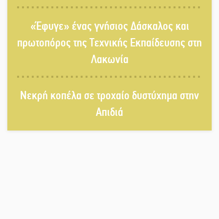
ανθρώπινο»
«Έφυγε» ένας γνήσιος Δάσκαλος και
Χωρίς «διακοπές» η ΕΛΑΣ: Σάρωσε
Πελοπόννησο και Λακωνία
πρωτοπόρος της Τεχνικής Εκπαίδευσης στη
Λακωνία
«Έφυγε» ένας γνήσιος Δάσκαλος
και πρωτοπόρος της Τεχνικής
Νεκρή κοπέλα σε τροχαίο δυστύχημα στην
Εκπαίδευσης στη Λακωνία
Απιδιά
«Κλειστά» ανοιχτά προαύλια στον
Δ. Σπάρτης;
Δεκαπενταύγουστος στην Πετρίνα:
Αντάμωμα με μουσική, χορό και
παράδοση