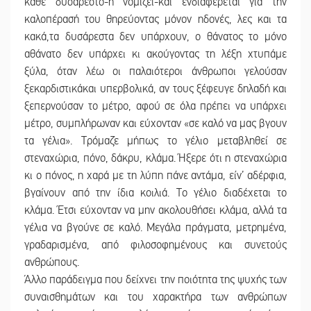
κάθε δυσάρεστο-ή νομίζει-και ενδιαφέρεται για την
καλοπέρασή του θηρεύοντας μόνον ηδονές, λες και τα
κακά,τα δυσάρεστα δεν υπάρχουν, ο θάνατος το μόνο
αθάνατο δεν υπάρχει κι ακούγοντας τη λέξη χτυπάμε
ξύλα, όταν λέω οι παλαιότεροι άνθρωποι γελούσαν
ξεκαρδιστικάκαι υπερβολικά, αν τους ξέφευγε δηλαδή και
ξεπερνούσαν το μέτρο, αφού σε όλα πρέπει να υπάρχει
μέτρο, συμπλήρωναν και εύχονταν «σε καλό να μας βγουν
τα γέλια». Τρόμαζε μήπως το γέλιο μεταβληθεί σε
στεναχώρια, πόνο, δάκρυ, κλάμα. Ήξερε ότι η στεναχώρια
κι ο πόνος, η χαρά με τη λύπη πάνε αντάμα, είν’ αδέρφια,
βγαίνουν από την ίδια κοιλιά. Το γέλιο διαδέχεται το
κλάμα. Έτσι εύχονταν να μην ακολουθήσει κλάμα, αλλά τα
γέλια να βγούνε σε καλό. Μεγάλα πράγματα, μετρημένα,
γραδαρισμένα, από φιλοσοφημένους και συνετούς
ανθρώπους.
Άλλο παράδειγμα που δείχνει την ποιότητα της ψυχής των
συναισθημάτων και του χαρακτήρα των ανθρώπων