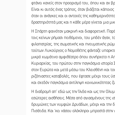
φτάνει κανείς στον προορισμό του, όπου και αν β
Είναι κι αυτός ένας τρόπος, όταν βιάζεται κάποιο
όταν οι ανάγκες και οι αντοχές της καθημερινότη
δραστηριότητά μας και η κάθε μέρα γίνεται μια μι
Η Σπάρτη φαινόταν μακρινή και διαφορετική. Παρά
τοις κείνων ρήμασι πειθόμενοι, του μηδέν άγαν, τ
φιλοπατρίας, της σωματικής και πνευματικής ρώμη
τούτων Λυκούργος ο Νομοθέτης φάνταζε υπαρκτός
μικρό χωμάτινο αμφιθέατρο όπου συνήρχετο η Απέ
Κυριαρχίας, του πρώτου στην παγκόσμια ιστορία 
στον Ευρώτα και μετά μέσω του Κλεισθένη και το
ριζόπιαστες καταβολές, που έφτασε μέχρι τους ύ
και σχεδόν παγκόσμια αντίληψη κοινωνικότητας ζ
Η διαδρομή απ’ εδώ ως την Ίλιδα και ως την Ολυμπ
εσώτερες αισθήσεις. Μέσα από αγιασμένους της ισ
δρυμώνες των νυμφών Δρυάδων, μέχρι και την δι
Πισάτιδα. Και ‘κει νάσου ολόκληροι μπροστά στην ι