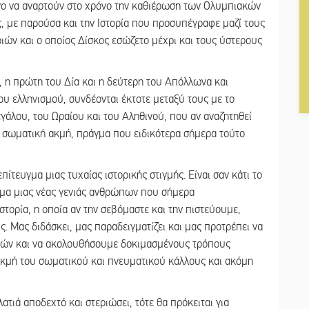
ργο να αναρτούν στο χρόνο την καθιέρωση των Ολυμπιακών
, με παρούσα και την Ιστορία που προσυπέγραφε μαζί τους
ιών και ο οποίος Δίσκος εσώζετο μέχρι και τους ύστερους
, η πρώτη του Δία και η δεύτερη του Απόλλωνα και
υ ελληνισμού, συνδέονται έκτοτε μεταξύ τους με το
γάλου, του Ωραίου και του Αληθινού, που αν αναζητηθεί
αι σωματική ακμή, πράγμα που ειδικότερα σήμερα τούτο
ίτευγμα μιας τυχαίας ιστορικής στιγμής. Είναι σαν κάτι το
υγμα μιας νέας γενιάς ανθρώπων που σήμερα
στορία, η οποία αν την σεβόμαστε και την πιστεύουμε,
. Μας διδάσκει, μας παραδειγματίζει και μας προτρέπει να
ιρών και να ακολουθήσουμε δοκιμασμένους τρόπους
ακμή του σωματικού και πνευματικού κάλλους και ακόμη
τιά αποδεχτό και στεριώσει, τότε θα πρόκειται για