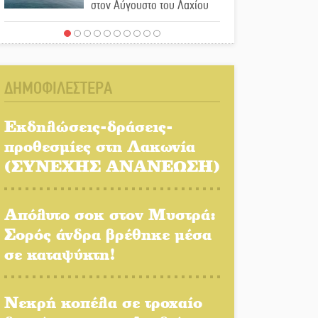
στον Αύγουστο του Λαχίου
Χασισοφυτεία στην
Παλαιοπαναγιά ξεσκέπασε η
Αστυνομία
ΔΗΜΟΦΙΛΕΣΤΕΡΑ
Μπαρόκ μελωδίες κάτω από
την αυγουστιάτικη
Εκδηλώσεις-δράσεις-
πανσέληνο της Μονεμβασιάς
προθεσμίες στη Λακωνία
(ΣΥΝΕΧΗΣ ΑΝΑΝΕΩΣΗ)
Διακοπή ρεύματος στο Έλος
Απόλυτο σοκ στον Μυστρά:
Σορός άνδρα βρέθηκε μέσα
Στο Γύθειο η Άντζελα
σε καταψύκτη!
Γκερέκου
Νταλίκα έπεσε σε γκρεμό
Νεκρή κοπέλα σε τροχαίο
στον Κλαδά: Νεκρός ο