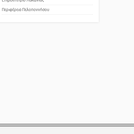
Επιμελητήριο Λακωνίας
Το δικό σας σχόλιο:
Περιφέρεια Πελοποννήσου
Παράδειγμα κοινωνικής
αναισθησίας
Πού βρίσκεται το ιστορικό
κέντρο της Σπάρτης;