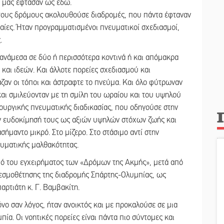
ι μας έφτασαν ως εδώ.
 τους δρόμους ακολουθούσε διαδρομές, που πάντα έφταναν
χαίες. Ήταν προγραμματισμένοι πνευματικοί σχεδιασμοί,
.
 ανάμεσα σε δύο ή περισσότερα κοντινά ή και απόμακρα
και ιδεών. Και άλλοτε πορείες σχεδιασμού και
αζαν οι τόποι και άστραφτε το πνεύμα. Και όλο φύτρωναν
 και σμιλεύονταν με τη σμίλη του ωραίου και του υψηλού
ουργικής πνευματικής διαδικασίας, που οδηγούσε στην
ν ευδοκίμησή τους ως αξιών υψηλών στόχων ζωής και
ήμαντο μικρό. Στο μίζερο. Στο στάσιμο αντί στην
ευματικής μαλθακότητας.
μό του εγχειρήματος των «Δρόμων της Ακμής», μετά από
θεσμοθέτησης της διαδρομής Σπάρτης-Ολυμπίας, ως
αρτιάτη κ. Γ. Βαμβακίτη.
όνο σαν λόγος, ήταν ανοικτός και με προκαλούσε σε μια
ία. Οι νοητικές πορείες είναι πάντα πιο σύντομες και