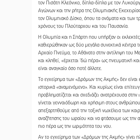
τον Πισάτη Κλεόνικο, δίπλα-δίπλα με τον Λυκού
Αγώνων και την ρήτρα της Ολυμπιακής Εκεχειρίας
τον Ολυμπιακό Δίσκο, όπου τα ονόματα και των τρ
χρόνους του Πλούταρχου και του Παυσανία.
Η Ολυμπία και η Σπάρτη που υπήρξαν οι εκλεκτές
καθιερώθηκαν ως δύο μεγάλα συνεκτικά κέντρα το
Αρχαίο Πνεύμα, το Αθάνατο στην αντίληψη του Με
και κληθεί, «έρχεται ‘δώ πέρα» ως πνευματική κ
είναι αναγκαίο όσο ποτέ άλλοτε.
Το εγχείρημα των «Δρόμων της Ακμής» δεν είναι επ
ιστορικά «αναμενόμενο». Και κυρίως είναι επίτε
προβληματίζεται και σχεδιάζει ανατρέχουσα στην ι
γίνεται γενναιόδωρη και χρήσιμη στους ανθρώπους
απεξαρτηθούμε από την τοξική νωχέλεια των κα
αναζήτησης του ωραίου και να φτάσουμε ως την 
πιο πέρα ως την ωριμότητα του νου.
Αν το εγχείρημα των «Δρόμων της Ακμής» γίνει πλα