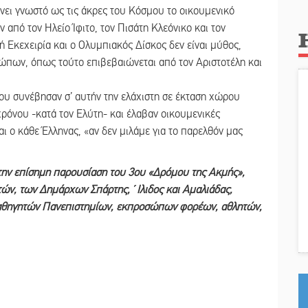
ίνει γνωστό ως τις άκρες του Κόσμου το οικουμενικό
πό τον Ηλείο Ίφιτο, τον Πισάτη Κλεόνικο και τον
 Εκεχειρία και ο Ολυμπιακός Δίσκος δεν είναι μύθος,
ώπων, όπως τούτο επιβεβαιώνεται από τον Αριστοτέλη και
που συνέβησαν σ’ αυτήν την ελάχιστη σε έκταση χώρου
χρόνου -κατά τον Ελύτη- και έλαβαν οικουμενικές
αι ο κάθε Έλληνας, «αν δεν μιλάμε για το παρελθόν μας
 την επίσημη παρουσίαση του 3ου «Δρόμου της Ακμής»,
τών, των Δημάρχων Σπάρτης, ΄Ιλιδος και Αμαλιάδας,
Καθηγητών Πανεπιστημίων, εκπροσώπων φορέων, αθλητών,