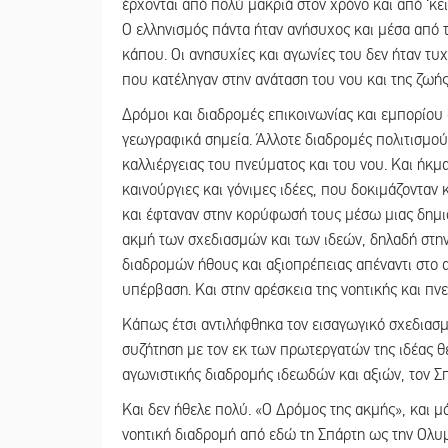
έρχονται από πολύ μακριά στον χρόνο και από ‘κε
Ο ελληνισμός πάντα ήταν ανήσυχος και μέσα από
κάπου. Οι ανησυχίες και αγωνίες του δεν ήταν τυ
που κατέληγαν στην ανάταση του νου και της ζωής
Δρόμοι και διαδρομές επικοινωνίας και εμπορίου
γεωγραφικά σημεία. Άλλοτε διαδρομές πολιτισμού 
καλλιέργειας του πνεύματος και του νου. Και ήκμ
καινούργιες και γόνιμες ιδέες, που δοκιμάζονταν
και έφταναν στην κορύφωσή τους μέσω μιας δημι
ακμή των σχεδιασμών και των ιδεών, δηλαδή στη
διαδρομών ήθους και αξιοπρέπειας απέναντι στο ασ
υπέρβαση. Και στην αρέσκεια της νοητικής και πν
Κάπως έτσι αντιλήφθηκα τον εισαγωγικό σχεδιασ
συζήτηση με τον εκ των πρωτεργατών της ιδέας 
αγωνιστικής διαδρομής ιδεωδών και αξιών, τον Σπ
Και δεν ήθελε πολύ. «Ο Δρόμος της ακμής», και μ
νοητική διαδρομή από εδώ τη Σπάρτη ως την Ολυμπ