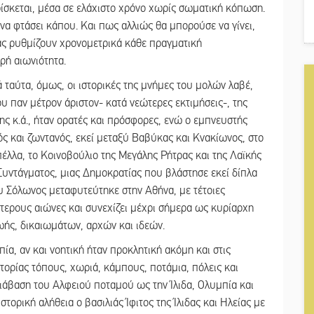
ρίσκεται, μέσα σε ελάχιστο χρόνο χωρίς σωματική κόπωση.
ς να φτάσει κάπου. Και πως αλλιώς θα μπορούσε να γίνει,
τας ρυθμίζουν χρονομετρικά κάθε πραγματική
κρή αιωνιότητα.
 ταύτα, όμως, οι ιστορικές της μνήμες του μολών λαβέ,
ου παν μέτρον άριστον- κατά νεώτερες εκτιμήσεις-, της
ς κ.ά., ήταν ορατές και πρόσφορες, ενώ ο εμπνευστής
 και ζωντανός, εκεί μεταξύ Βαβύκας και Κνακίωνος, στο
λλα, το Κοινοβούλιο της Μεγάλης Ρήτρας και της Λαϊκής
Συντάγματος, μιας Δημοκρατίας που βλάστησε εκεί δίπλα
υ Σόλωνος μεταφυτεύτηκε στην Αθήνα, με τέτοιες
στερους αιώνες και συνεχίζει μέχρι σήμερα ως κυρίαρχη
ωής, δικαιωμάτων, αρχών και ιδεών.
ία, αν και νοητική ήταν προκλητική ακόμη και στις
τορίας τόπους, χωριά, κάμπους, ποτάμια, πόλεις και
άβαση του Αλφειού ποταμού ως την Ίλιδα, Ολυμπία και
στορική αλήθεια ο βασιλιάς Ίφιτος της Ίλιδας και Ηλείας με