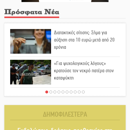
Πρόσφατα Νέα
Διατακτικές σίτισης: Σήμα για
αύξηση στα 10 ευρώ μετά από 20
χρόνια
«Για ψυχολογικούς λόγους»
κρατούσε τον νεκρό πατέρα στον
καταψύκτη
Kastoras River Festival 2026: Ένα
νέο μουσικό φεστιβάλ γεννιέται στις
όχθες του ποταμού στο Καστόρειο
ΔΗΜΟΦΙΛΕΣΤΕΡΑ
Τα ζάρια παίρνουν «φωτιά» στην