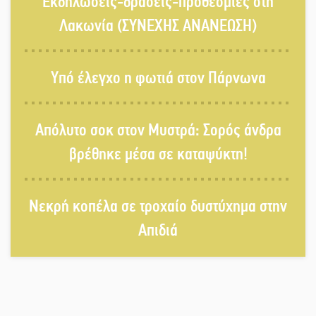
Εκδηλώσεις-δράσεις-προθεσμίες στη
Άρνα: Στήνεται το 3ο Τουρνουά
Τάβλι
Λακωνία (ΣΥΝΕΧΗΣ ΑΝΑΝΕΩΣΗ)
Αυθεντικό γλέντι με «Γιορτή
Υπό έλεγχο η φωτιά στον Πάρνωνα
Βραστού» στη Σοχά
Απόλυτο σοκ στον Μυστρά: Σορός άνδρα
Το τελεφερίκ της Μονεμβασιάς στο
βρέθηκε μέσα σε καταψύκτη!
τραπέζι του δημόσιου διαλόγου
Νεκρή κοπέλα σε τροχαίο δυστύχημα στην
Πολιτισμός και παράδοση δίνουν
Απιδιά
ραντεβού στην Αγόριανη
Η Σοχά ετοιμάζεται για ένα
δυναμικό καλοκαιρινό party