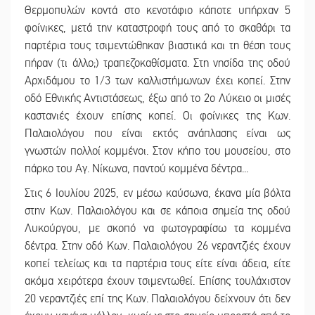
Θερμοπυλών κοντά στο κενοτάφιο κάποτε υπήρχαν 5
φοίνικες, μετά την καταστροφή τους από το σκαθάρι τα
παρτέρια τους τσιμεντώθηκαν βιαστικά και τη θέση τους
πήραν (τι άλλο;) τραπεζοκαθίσματα. Στη νησίδα της οδού
Αρχιδάμου το 1/3 των καλλιστήμωνων έχει κοπεί. Στην
οδό Εθνικής Αντιστάσεως, έξω από το 2ο Λύκειο οι μισές
καστανιές έχουν επίσης κοπεί. Οι φοίνικες της Κων.
Παλαιολόγου που είναι εκτός ανάπλασης είναι ως
γνωστών πολλοί κομμένοι. Στον κήπο του μουσείου, στο
πάρκο του Αγ. Νίκωνα, παντού κομμένα δέντρα...
Στις 6 Ιουλίου 2025, εν μέσω καύσωνα, έκανα μία βόλτα
στην Κων. Παλαιολόγου και σε κάποια σημεία της οδού
Λυκούργου, με σκοπό να φωτογραφίσω τα κομμένα
δέντρα. Στην οδό Κων. Παλαιολόγου 26 νεραντζιές έχουν
κοπεί τελείως και τα παρτέρια τους είτε είναι άδεια, είτε
ακόμα χειρότερα έχουν τσιμεντωθεί. Επίσης τουλάχιστον
20 νεραντζιές επί της Κων. Παλαιολόγου δείχνουν ότι δεν