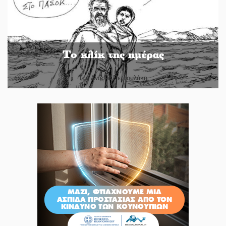
Το κλίκ της ημέρας
Του Ανδρέα Πετρουλάκη