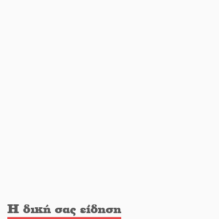
Διακοπή μαθημάτων στο Ματάλειο
Κολυμβητήριο την εβδομάδα του
Δεκαπενταύγουστου
Από Λιβύη είχαν ξεκινήσει οι
μετανάστες που περισυνελέγησαν
στο Ταίναρο
Διακοπή ρεύματος στην Πελλάνα
Λακε-Δαιμονικά: Το κυπαρίσσι του
Μυστρά που φύτρωσε από μια
Η δική σας είδηση
ξεχασμένη προφητεία