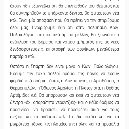
έχουν ήδη εξαγγείλει ότι θα επιληφθούν του θέματος και
θα συντηρηθούν τα υπάρχοντα δέντρα, θα φυτευτούν νέα
κτλ. Είναι μία απόφαση που θα πρέπει να την στηρίξουμε
όλοι μας. Γνωρίζουμε ήδη ότι στην πολύπαθη Κων.
Παλαιολόγου, στο σχετικά άμεσο μέλλον, θα ξεκινήσει η
ανάπλαση του βόρειου και νότιου τμήματός της, με νέες
δενδροφυτεύσεις, επιστροφή των φοινίκων, μεγαλύτερα
παρτέρια κτλ.
Ωστόσο η Σπάρτη δεν είναι μόνο η Κων. Παλαιολόγου.
Έχουμε την τύχη πολλοί δρόμοι της πόλης να έχουν
φαρδιά πεζοδρόμια, όπως η Λυκούργου, η Αρχιδάμου, η
Θερμοπυλών, η Όθωνος Αμαλίας, η Πλατανιστά, η Ορθίας
Αρτέμιδος κ.ά. Θα μπορούσαν και εκεί να φυτευτούν νέα
δέντρα -όχι απαραίτητα νεραντζιές- και ο κάθε δρόμος να
πρασινίσει, να δροσίσει, να προσφέρει σκιά για τους
πεζούς και τα οχήματα κτλ. Το ίδιο ισχύει και για τα
μικρότερα πάρκα, τις πλατείες της πόλης και τα προαύλια