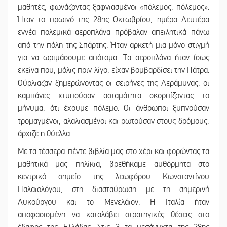
μαθητές, φωνάζοντας ξαφνιασμένοι «πόλεμος, πόλεμος».
Ήταν το πρωινό της 28ης Οκτωβρίου, ημέρα Δευτέρα
εννέα πολεμικά αεροπλάνα πρόβαλαν απειλητικά πάνω
από την πόλη της Σπάρτης. Ήταν αρκετή μια μόνο στιγμή
για να ωριμάσουμε απότομα. Τα αεροπλάνα ήταν ίσως
εκείνα που, μόλις πριν λίγο, είχαν βομβαρδίσει την Πάτρα.
Ούρλιαζαν ξημερώνοντας οι σειρήνες της Αεράμυνας, οι
καμπάνες χτυπούσαν ασταμάτητα σκορπίζοντας το
μήνυμα, ότι έχουμε πόλεμο. Οι άνθρωποι ξυπνούσαν
τρομαγμένοι, αλαλιασμένοι και ρωτούσαν στους δρόμους,
άρχιζε η θύελλα.
Με τα τέσσερα-πέντε βιβλία μας στο χέρι και φορώντας τα
μαθητικά μας πηλίκια, βρεθήκαμε αυθόρμητα στο
κεντρικό σημείο της λεωφόρου Κωνσταντίνου
Παλαιολόγου, στη διασταύρωση με τη σημερινή
Λυκούργου και το Μενελάιον. Η Ιταλία ήταν
αποφασισμένη να καταλάβει στρατηγικές θέσεις στο