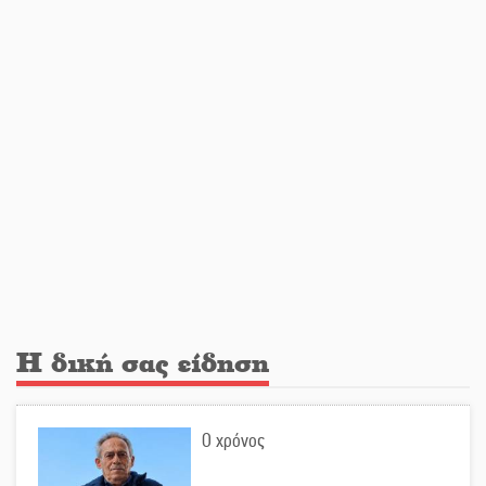
Ο Άνθρωπος-αράχνη «επιστρέφει»
στη μεγάλη οθόνη
«Μοναδικοί Άνθρωποι, Μια
Μεγάλη Παρέα» στην Ελαφόνησο
«Τουρισμός για Όλους 2026-
2027»: Άνοιξαν οι αιτήσεις για όλα
τα ΑΦΜ
Στο πύρινο μέτωπο με όχημα
Η δική σας είδηση
60ετίας
Ο χρόνος
Θα κερδηθεί η «Χαμένη Υπόθεση»