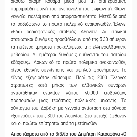
ακούω ακόμη καθαρά μέσα μου τη διαπεραστική,
παροιμιώδη φωνή του ανεπανάληπτου εκφωνητή. Φωνή
γενναία, παλλόμενη από αποφασιστικότητα. Μετέδιδε από
το ραδιόφωνο το πρώτο πολεμικό ανακοινωθέν. Έλεγε:
«Εδώ ραδιοφωνικός σταθμός Αθηνών. Αι ιταλικαί
στατιωτικαί δυνάμεις προσβάλλουν από της 5.30 σήμερον
τα ημέτερα τμήματα προκαλύψεως της ελληνοαλβανικής
μεθορίου. Αι ημέτεραι δυνάμεις αμύνονται του πατρίου
εδάφους». Λακωνικό το πρώτο πολεμικό ανακοινωθέν,
ρίγος εθνικής συγκίνησης και υψηλού φρονήματος. Το
έθνος εξεγειρόταν σύσσωμο. Περί τις 2000 Έλληνες
στρατιώτες κατά μήκος των αλβανικών συνόρων
αντιστάθηκαν εναντίον κάπου 40.000 εισβολέων,
προπομπών μιας τεράστιας πολεμικής μηχανής. Το
σύνταγμα του Δαβάκη με γενναία αντίσταση στα σύνορα
«ξυπνούσε» τους 300 του Λεωνίδα. Στο μεταξύ έφθαναν
και οι πρώτοι επίστρατοι από τα μετόπισθεν.
Αποσπάσματα από το βιβλίο του Δημήτρη Κατσαφάνα «Ο