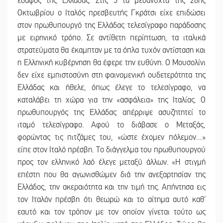
έδαφος της Ελλάδας. Στις 3 τα μεσάνυχτα της 28ης
Οκτωβρίου ο Ιταλός πρεσβευτής Γκράτσι είχε επιδώσει
στον πρωθυπουργό της Ελλάδας τελεσίγραφο παράδοσης
με ειρηνικό τρόπο. Σε αντίθετη περίπτωση, τα ιταλικά
στρατεύματα θα έκαμπταν με τα όπλα τυχόν αντίσταση και
η Ελληνική κυβέρνηση θα έφερε την ευθύνη. Ο Μουσολίνι
δεν είχε εμπιστοσύνη στη φαινομενική ουδετερότητα της
Ελλάδας και ήθελε, όπως έλεγε το τελεσίγραφο, να
καταλάβει τη χώρα για την «ασφάλεια» της Ιταλίας. Ο
πρωθυπουργός της Ελλάδας απέρριψε ασυζητητεί το
ιταμό τελεσίγραφο. Αφού το διάβασε ο Μεταξάς,
φορώντας τις πιτζάμες του, «ώστε έχομεν πόλεμον…»
είπε στον Ιταλό πρέσβη. Το διάγγελμα του πρωθυπουργού
προς τον ελληνικό λαό έλεγε μεταξύ άλλων. «Η στιγμή
επέστη που θα αγωνισθώμεν διά την ανεξαρτησίαν της
Ελλάδος, την ακεραιότητα και την τιμή της. Απήντησα εις
τον Ιταλόν πρέσβη ότι θεωρώ και το αίτημα αυτό καθ’
εαυτό και τον τρόπον με τον οποίον γίνεται τούτο ως