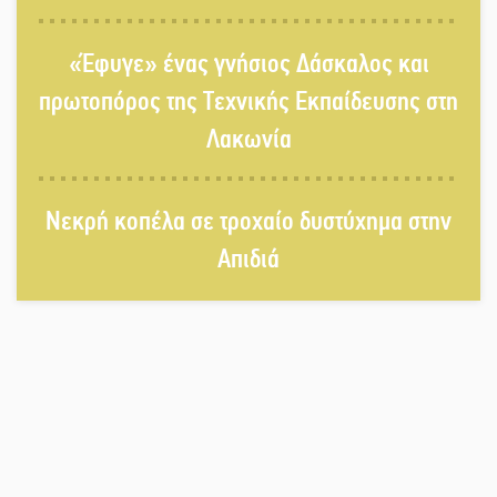
Τα «Άνθη της Πέτρας» τίμησαν τον
«Έφυγε» ένας γνήσιος Δάσκαλος και
Γ. Γιαξόγλου
πρωτοπόρος της Τεχνικής Εκπαίδευσης στη
Λακωνία
Τίμησε τον Π. Καρρά ο ΑΟ Κροκεών
Νεκρή κοπέλα σε τροχαίο δυστύχημα στην
Απιδιά
Ανανεώθηκε το γήπεδο-στέκι στην
παραλία της Νεάπολης
Ιωάννης Μ. Βαρβιτσιώτης: Στην
αιωνιότητα το ιστορικό πολιτικό
στέλεχος της Μεταπολίτευσης