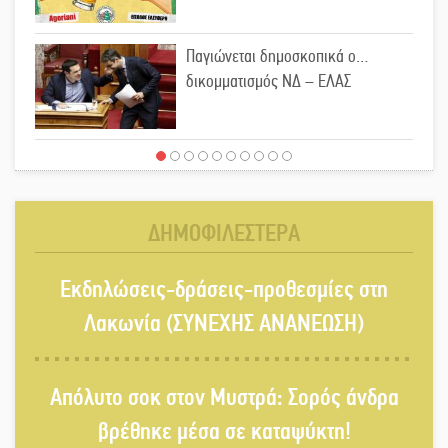
Παγιώνεται δημοσκοπικά ο…
δικομματισμός ΝΔ – ΕΛΑΣ
«Κεραυνοί» Μιχαλακάκου για την
ύδρευση στη Μάνη
ΔΗΜΟΦΙΛΕΣΤΕΡΑ
Παρουσιάστηκε το βιβλίο
Εκδηλώσεις-δράσεις-προθεσμίες στη
«Νεαπολίτικα καρετομωράκια» στη
Νεάπολη
Λακωνία (ΣΥΝΕΧΗΣ ΑΝΑΝΕΩΣΗ)
Στο κάδρο καταγγελιών Τατούλη ο
Απόλυτο σοκ στον Μυστρά: Σορός άνδρα
Σταύρος Αργειτάκος
βρέθηκε μέσα σε καταψύκτη!