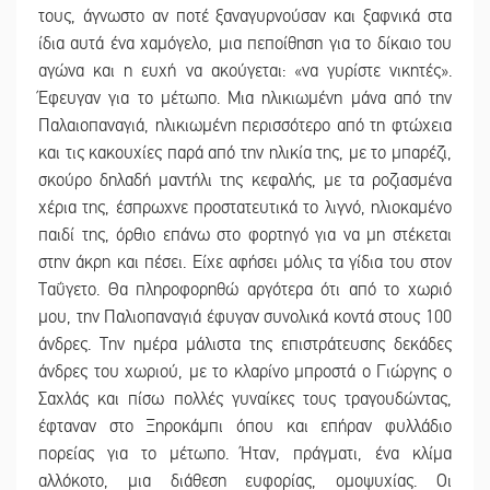
τους, άγνωστο αν ποτέ ξαναγυρνούσαν και ξαφνικά στα
ίδια αυτά ένα χαμόγελο, μια πεποίθηση για το δίκαιο του
αγώνα και η ευχή να ακούγεται: «να γυρίστε νικητές».
Έφευγαν για το μέτωπο. Μια ηλικιωμένη μάνα από την
Παλαιοπαναγιά, ηλικιωμένη περισσότερο από τη φτώχεια
και τις κακουχίες παρά από την ηλικία της, με το μπαρέζι,
σκούρο δηλαδή μαντήλι της κεφαλής, με τα ροζιασμένα
χέρια της, έσπρωχνε προστατευτικά το λιγνό, ηλιοκαμένο
παιδί της, όρθιο επάνω στο φορτηγό για να μη στέκεται
στην άκρη και πέσει. Είχε αφήσει μόλις τα γίδια του στον
Ταΰγετο. Θα πληροφορηθώ αργότερα ότι από το χωριό
μου, την Παλιοπαναγιά έφυγαν συνολικά κοντά στους 100
άνδρες. Την ημέρα μάλιστα της επιστράτευσης δεκάδες
άνδρες του χωριού, με το κλαρίνο μπροστά ο Γιώργης ο
Σαχλάς και πίσω πολλές γυναίκες τους τραγουδώντας,
έφταναν στο Ξηροκάμπι όπου και επήραν φυλλάδιο
πορείας για το μέτωπο. Ήταν, πράγματι, ένα κλίμα
αλλόκοτο, μια διάθεση ευφορίας, ομοψυχίας. Οι