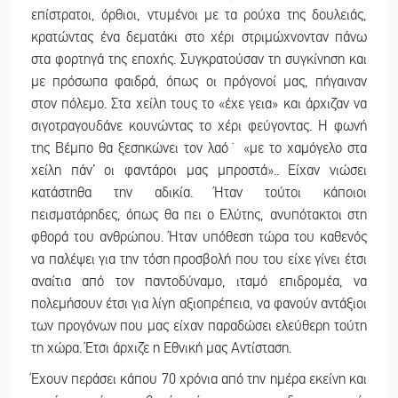
επίστρατοι, όρθιοι, ντυμένοι με τα ρούχα της δουλειάς,
κρατώντας ένα δεματάκι στο χέρι στριμώχνονταν πάνω
στα φορτηγά της εποχής. Συγκρατούσαν τη συγκίνηση και
με πρόσωπα φαιδρά, όπως οι πρόγονοί μας, πήγαιναν
στον πόλεμο. Στα χείλη τους το «έχε γεια» και άρχιζαν να
σιγοτραγουδάνε κουνώντας το χέρι φεύγοντας. Η φωνή
της Βέμπο θα ξεσηκώνει τον λαό˙ «με το χαμόγελο στα
χείλη πάν’ οι φαντάροι μας μπροστά».. Είχαν νιώσει
κατάστηθα την αδικία. Ήταν τούτοι κάποιοι
πεισματάρηδες, όπως θα πει ο Ελύτης, ανυπότακτοι στη
φθορά του ανθρώπου. Ήταν υπόθεση τώρα του καθενός
να παλέψει για την τόση προσβολή που του είχε γίνει έτσι
αναίτια από τον παντοδύναμο, ιταμό επιδρομέα, να
πολεμήσουν έτσι για λίγη αξιοπρέπεια, να φανούν αντάξιοι
των προγόνων που μας είχαν παραδώσει ελεύθερη τούτη
τη χώρα. Έτσι άρχιζε η Εθνική μας Αντίσταση.
Έχουν περάσει κάπου 70 χρόνια από την ημέρα εκείνη και