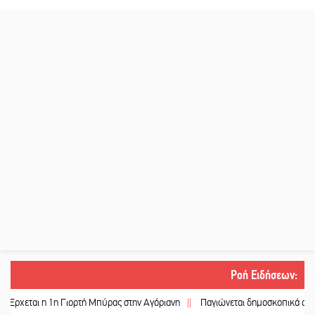
Ροή Ειδήσεων
:
ι η 1η Γιορτή Μπύρας στην Αγόριανη
||
Παγιώνεται δημοσκοπικά ο… δικομμα