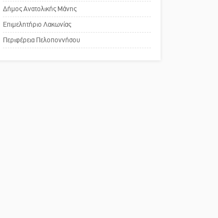
του ΚΑΠΗ
Δήμος Ανατολικής Μάνης
Επιμελητήριο Λακωνίας
Το δικό σας σχόλιο:
Περιφέρεια Πελοποννήσου
Παράδειγμα κοινωνικής
αναισθησίας
Πού βρίσκεται το ιστορικό
κέντρο της Σπάρτης;