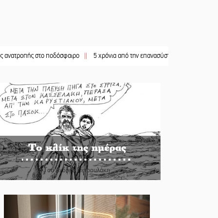
ής στο ποδόσφαιρο
||
5 χρόνια από την επανασύσταση της ΙΜ Παναγίας Βρεσθε
Το κλίκ της ημέρας
Του Ανδρέα Πετρουλάκη