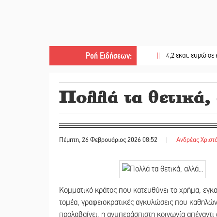
Ροή Ειδήσεων
:
||
4,2 εκατ. ευρώ σε κτηνοτρό
Πολλά τα θετικά, 
Πέμπτη, 26 Φεβρουάριος 2026 08:52
|
Ανδρέας Χριστ
Κομματικό κράτος που κατευθύνει το χρήμα, εγκ
τομέα, γραφειοκρατικές αγκυλώσεις που καθηλών
προλαβαίνει, η ανυπεράσπιστη κοινωνία απέναντι 