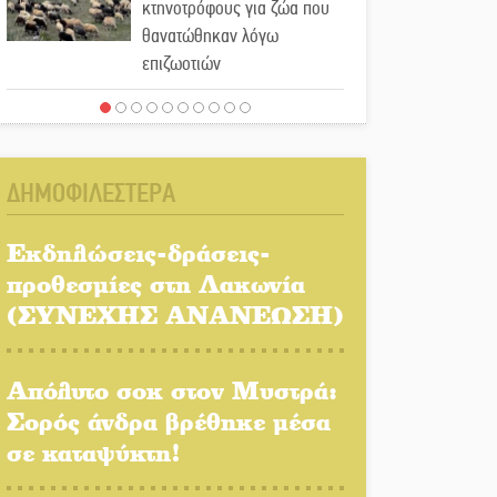
κτηνοτρόφους για ζώα που
θανατώθηκαν λόγω
επιζωοτιών
Η ψυχολογία της ανατροπής
στο ποδόσφαιρο
ΔΗΜΟΦΙΛΕΣΤΕΡΑ
Ένα «ταξίδι» τέχνης και
χρωμάτων στη Νεάπολη
Εκδηλώσεις-δράσεις-
προθεσμίες στη Λακωνία
Τα Λαγκάδια κρατούν
(ΣΥΝΕΧΗΣ ΑΝΑΝΕΩΣΗ)
ζωντανή την τέχνη της
πέτρας
Απόλυτο σοκ στον Μυστρά:
Στους ρυθμούς της
Σορός άνδρα βρέθηκε μέσα
Ελεωνόρας Ζουγανέλη το
σε καταψύκτη!
Σαϊνοπούλειο