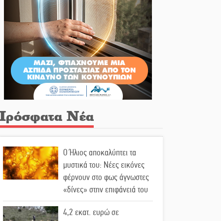
Πρόσφατα Νέα
Ο Ήλιος αποκαλύπτει τα
μυστικά του: Νέες εικόνες
φέρνουν στο φως άγνωστες
«δίνες» στην επιφάνειά του
4,2 εκατ. ευρώ σε