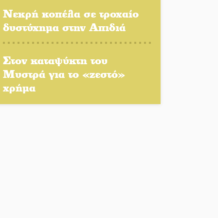
Πλούσιο πολιτιστικό
Νεκρή κοπέλα σε τροχαίο
πρόγραμμα δίνει «χρώμα»
δυστύχημα στην Απιδιά
στον Αύγουστο του Λαχίου
Χασισοφυτεία στην
Στον καταψύκτη του
Παλαιοπαναγιά ξεσκέπασε η
Μυστρά για το «ζεστό»
Αστυνομία
χρήμα
Μπαρόκ μελωδίες κάτω από
την αυγουστιάτικη
πανσέληνο της Μονεμβασιάς
Διακοπή ρεύματος στο Έλος
Στο Γύθειο η Άντζελα
Γκερέκου