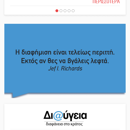
ΠΕΡΙΣΣΟΤΕΡΑ
Λακε-Δαιμονικά: Το κυπαρίσσι του
Το δικό σας σχόλιο: Πώς να
Μυστρά που φύτρωσε από μια
εμπιστευθείς;
ξεχασμένη προφητεία
Κλήρωσε για τον Αστέρα Βλαχιώτη
Ο εξωραϊσμός της Πλατείας Ν.
στη Γ’ Εθνική
Κόσμου και ένας ελλοχεύων
κίνδυνος
Οδύνη στην Απιδιά για τον χαμό της
Το δικό σας σχόλιο: «Κύριε
29χρονης Ελένης σε τροχαίο
πρωθυπουργέ, ντροπή»
«Σφραγίδα» έργου και
Το δικό σας σχόλιο: Ανοιχτή
απολογισμού στο Παναρκαδικό από
επιστολή στον δήμαρχο Σπάρτης για