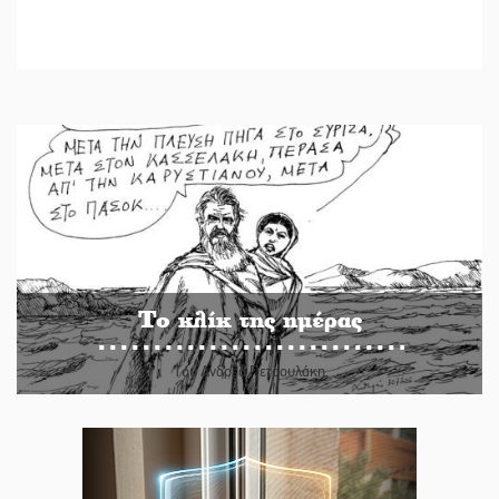
Το κλίκ της ημέρας
Του Ανδρέα Πετρουλάκη