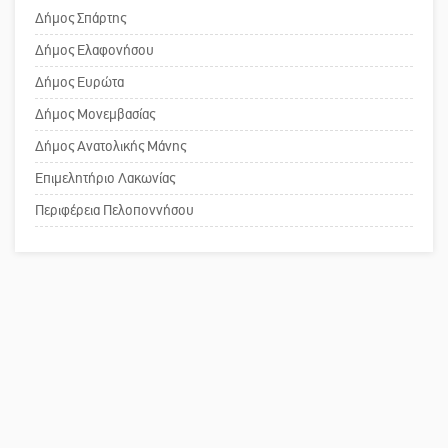
τον Κυρ. Διαμαντάκο
τη λειτουργία του ΚΑΠΗ
Δήμος Σπάρτης
Δήμος Ελαφονήσου
Μια «χρυσή» ελαιοκομική
Το δικό σας σχόλιο: Παράδειγμα
Δήμος Ευρώτα
προοπτική για τη Λακωνία
κοινωνικής αναισθησίας
Δήμος Μονεμβασίας
Δήμος Ανατολικής Μάνης
Επιμελητήριο Λακωνίας
Πού βρίσκεται το ιστορικό κέντρο
της Σπάρτης;
Περιφέρεια Πελοποννήσου
Το δικό σας σχόλιο: Ρύποι