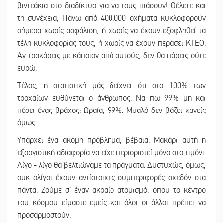
βιντεάκια στο διαδίκτυο για να τους πιάσουν! Θέλετε και
τη συνέχεια; Πάνω από 400.000 οχήματα κυκλοφορούν
σήμερα χωρίς ασφάλιση, ή χωρίς να έχουν εξοφληθεί τα
τέλη κυκλοφορίας τους, ή χωρίς να έχουν περάσει ΚΤΕΟ.
Αν τρακάρεις με κάποιον από αυτούς, δεν θα πάρεις ούτε
ευρώ.
Τέλος, η στατιστική μάς δείχνει ότι στο 100% των
τροχαίων ευθύνεται ο άνθρωπος. Να πω 99% μη και
πέσει ένας βράχος; Ωραία, 99%. Μυαλό δεν βάζει κανείς
όμως.
Υπάρχει ένα ακόμη πρόβλημα, βέβαια. Μακάρι αυτή η
εξοργιστική αδιαφορία να είχε περιοριστεί μόνο στο τιμόνι.
Λίγο - λίγο θα βελτιώναμε τα πράγματα. Δυστυχώς, όμως,
ουκ ολίγοι έχουν αντίστοιχες συμπεριφορές σχεδόν στα
πάντα. Ζούμε σ’ έναν ακραίο ατομισμό, όπου το κέντρο
του κόσμου είμαστε εμείς και όλοι οι άλλοι πρέπει να
προσαρμοστούν.