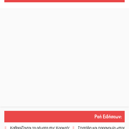
Ροή Ειδήσεων
:
Καθαρίζονται τα ρέματα στις Κροκεές
||
Σπατάλη και παρανομία «στραγγίζουν»