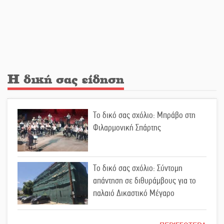
Πολιτισμός και παράδοση δίνουν
ραντεβού στην Αγόριανη
Η Σοχά ετοιμάζεται για ένα
δυναμικό καλοκαιρινό party
Η δική σας είδηση
Διακοπή μαθημάτων στο Ματάλειο
Το δικό σας σχόλιο: Μπράβο στη
Κολυμβητήριο την εβδομάδα του
Φιλαρμονική Σπάρτης
Δεκαπενταύγουστου
Από Λιβύη είχαν ξεκινήσει οι
Το δικό σας σχόλιο: Σύντομη
μετανάστες που περισυνελέγησαν
απάντηση σε διθυράμβους για το
στο Ταίναρο
παλαιό Δικαστικό Μέγαρο
Διακοπή ρεύματος στην Πελλάνα
Το δικό σας σχόλιο: Ιερή απόφαση