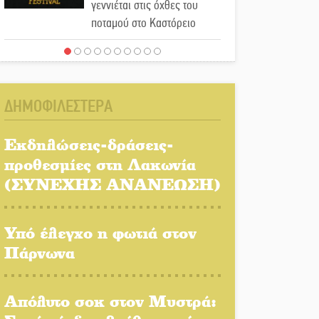
γεννιέται στις όχθες του
ποταμού στο Καστόρειο
Τα ζάρια παίρνουν «φωτιά»
στην Άρνα: Στήνεται το 3ο
Τουρνουά Τάβλι
ΔΗΜΟΦΙΛΕΣΤΕΡΑ
Αυθεντικό γλέντι με «Γιορτή
Βραστού» στη Σοχά
Εκδηλώσεις-δράσεις-
προθεσμίες στη Λακωνία
(ΣΥΝΕΧΗΣ ΑΝΑΝΕΩΣΗ)
Το τελεφερίκ της
Μονεμβασιάς στο τραπέζι
του δημόσιου διαλόγου
Υπό έλεγχο η φωτιά στον
Πάρνωνα
Πολιτισμός και παράδοση
δίνουν ραντεβού στην
Αγόριανη
Απόλυτο σοκ στον Μυστρά: