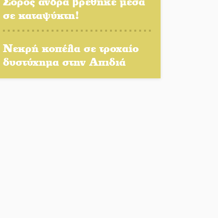
Σορός άνδρα βρέθηκε μέσα
Η Σοχά ετοιμάζεται για ένα
σε καταψύκτη!
δυναμικό καλοκαιρινό party
Διακοπή μαθημάτων στο
Νεκρή κοπέλα σε τροχαίο
Ματάλειο Κολυμβητήριο την
δυστύχημα στην Απιδιά
εβδομάδα του
Δεκαπενταύγουστου
Από Λιβύη είχαν ξεκινήσει οι
μετανάστες που
περισυνελέγησαν στο
Ταίναρο
Διακοπή ρεύματος στην
Πελλάνα
Λακε-Δαιμονικά: Το