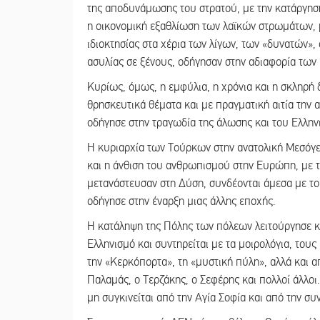
της αποδυνάμωσης του στρατού, με την κατάργηση
η οικονομική εξαθλίωση των λαϊκών στρωμάτων, 
ιδιοκτησίας στα χέρια των λίγων, των «δυνατών»
ασυλίας σε ξένους, οδήγησαν στην αδιαφορία των π
Κυρίως, όμως, η εμφύλια, η χρόνια και η σκληρή
θρησκευτικά θέματα και με πραγματική αιτία την α
οδήγησε στην τραγωδία της άλωσης και του Ελλην
Η κυριαρχία των Τούρκων στην ανατολική Μεσόγει
και η άνθιση του ανθρωπισμού στην Ευρώπη, με
μετανάστευσαν στη Δύση, συνδέονται άμεσα με το
οδήγησε στην έναρξη μιας άλλης εποχής.
Η κατάληψη της Πόλης των πόλεων λειτούργησε και
Ελληνισμό και συντηρείται με τα μοιρολόγια, του
την «Κερκόπορτα», τη «μυστική πύλη», αλλά και
Παλαμάς, ο Τερζάκης, ο Σεφέρης και πολλοί άλλοι
μη συγκινείται από την Αγία Σοφία και από την συ