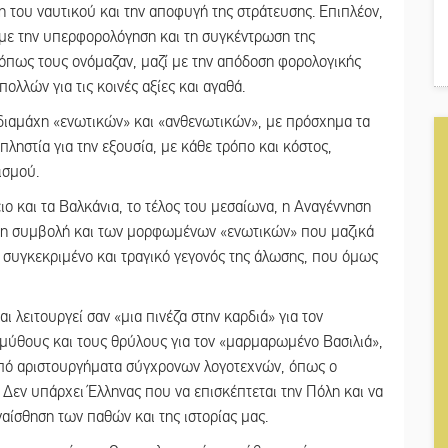
 του ναυτικού και την αποφυγή της στράτευσης. Επιπλέον,
με την υπερφορολόγηση και τη συγκέντρωση της
, όπως τους ονόμαζαν, μαζί με την απόδοση φορολογικής
ολλών για τις κοινές αξίες και αγαθά.
 διαμάχη «ενωτικών» και «ανθενωτικών», με πρόσχημα τα
πληστία για την εξουσία, με κάθε τρόπο και κόστος,
ισμού.
ο και τα Βαλκάνια, το τέλος του μεσαίωνα, η Αναγέννηση
 τη συμβολή και των μορφωμένων «ενωτικών» που μαζικά
 συγκεκριμένο και τραγικό γεγονός της άλωσης, που όμως
 λειτουργεί σαν «μια πινέζα στην καρδιά» για τον
ς μύθους και τους θρύλους για τον «μαρμαρωμένο Βασιλιά»,
 από αριστουργήματα σύγχρονων λογοτεχνών, όπως ο
. Δεν υπάρχει Έλληνας που να επισκέπτεται την Πόλη και να
ναίσθηση των παθών και της ιστορίας μας.