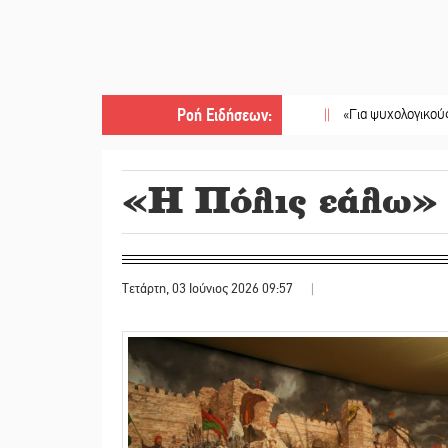
Ροή Ειδήσεων
:
||
«Για ψυχολογικούς λόγους» κ
«Η Πόλις εάλω»
Τετάρτη, 03 Ιούνιος 2026 09:57
|