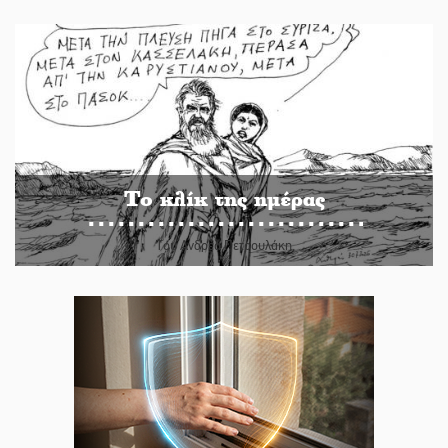
Το κλίκ της ημέρας
Του Ανδρέα Πετρουλάκη