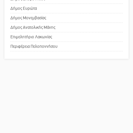
Το δικό σας σχόλιο: «Κύριε
Δήμος Ευρώτα
πρωθυπουργέ, ντροπή»
Δήμος Μονεμβασίας
Δήμος Ανατολικής Μάνης
Επιμελητήριο Λακωνίας
Το δικό σας σχόλιο: Ανοιχτή
επιστολή στον δήμαρχο Σπάρτης για
Περιφέρεια Πελοποννήσου
τη λειτουργία του ΚΑΠΗ
Το δικό σας σχόλιο: Παράδειγμα
κοινωνικής αναισθησίας