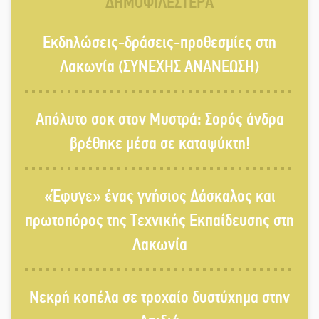
ΔΗΜΟΦΙΛΕΣΤΕΡΑ
«Κεραυνοί» Μιχαλακάκου για την
Εκδηλώσεις-δράσεις-προθεσμίες στη
ύδρευση στη Μάνη
Λακωνία (ΣΥΝΕΧΗΣ ΑΝΑΝΕΩΣΗ)
Παρουσιάστηκε το βιβλίο
Απόλυτο σοκ στον Μυστρά: Σορός άνδρα
«Νεαπολίτικα καρετομωράκια» στη
Νεάπολη
βρέθηκε μέσα σε καταψύκτη!
Στο κάδρο καταγγελιών Τατούλη ο
«Έφυγε» ένας γνήσιος Δάσκαλος και
Σταύρος Αργειτάκος
πρωτοπόρος της Τεχνικής Εκπαίδευσης στη
Λακωνία
Τα «Άνθη της Πέτρας» τίμησαν τον
Γ. Γιαξόγλου
Νεκρή κοπέλα σε τροχαίο δυστύχημα στην