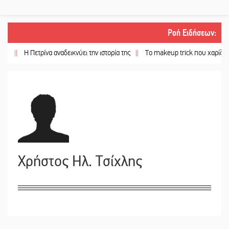
Ροή Ειδήσεων
:
||
Η Πετρίνα αναδεικνύει την ιστορία της
||
Το makeup trick που χαρίζει πιο γ
Χρήστος Ηλ. Τσίχλης