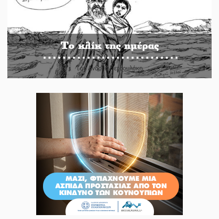
Το κλίκ της ημέρας
Του Ανδρέα Πετρουλάκη