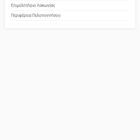
Επιμελητήριο Λακωνίας
Το δικό σας σχόλιο: Παράδειγμα
κοινωνικής αναισθησίας
Περιφέρεια Πελοποννήσου
Πού βρίσκεται το ιστορικό κέντρο
της Σπάρτης;