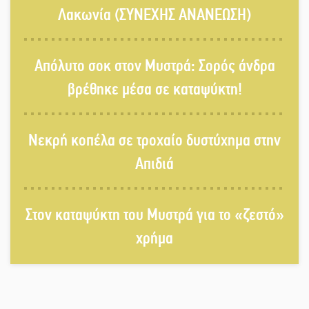
Λαχίου
Λακωνία (ΣΥΝΕΧΗΣ ΑΝΑΝΕΩΣΗ)
Χασισοφυτεία στην Παλαιοπαναγιά
Απόλυτο σοκ στον Μυστρά: Σορός άνδρα
ξεσκέπασε η Αστυνομία
βρέθηκε μέσα σε καταψύκτη!
Μπαρόκ μελωδίες κάτω από την
Νεκρή κοπέλα σε τροχαίο δυστύχημα στην
αυγουστιάτικη πανσέληνο της
Μονεμβασιάς
Απιδιά
Διακοπή ρεύματος στο Έλος
Στον καταψύκτη του Μυστρά για το «ζεστό»
χρήμα
Στο Γύθειο η Άντζελα Γκερέκου