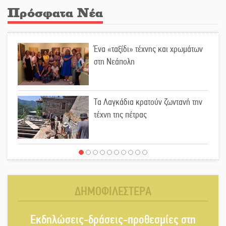
Πρόσφατα Νέα
Ένα «ταξίδι» τέχνης και χρωμάτων
στη Νεάπολη
Τα Λαγκάδια κρατούν ζωντανή την
τέχνη της πέτρας
Στους ρυθμούς της Ελεωνόρας
Ζουγανέλη το Σαϊνοπούλειο
ΔΗΜΟΦΙΛΕΣΤΕΡΑ
Πλούσιο πολιτιστικό πρόγραμμα
Εκδηλώσεις-δράσεις-προθεσμίες στη
δίνει «χρώμα» στον Αύγουστο του