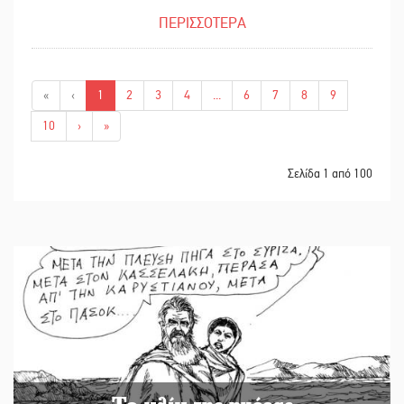
ΠΕΡΙΣΣΟΤΕΡΑ
«
‹
1
2
3
4
...
6
7
8
9
10
›
»
Σελίδα 1 από 100
Το κλίκ της ημέρας