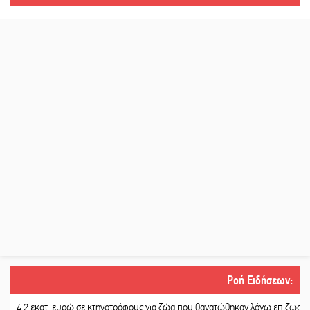
Ροή Ειδήσεων
:
2 εκατ. ευρώ σε κτηνοτρόφους για ζώα που θανατώθηκαν λόγω επιζωοτιών
||