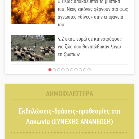
Ο Ήλιος αποκαλύπτει τα μυστικά
του: Νέες εικόνες φέρνουν στο φως
άγνωστες «δίνες» στην επιφάνειά
του
4,2 εκατ. ευρώ σε κτηνοτρόφους
για ζώα που θανατώθηκαν λόγω
επιζωοτιών
Η ψυχολογία της ανατροπής στο
ποδόσφαιρο
ΔΗΜΟΦΙΛΕΣΤΕΡΑ
Ένα «ταξίδι» τέχνης και χρωμάτων
Εκδηλώσεις-δράσεις-προθεσμίες στη
στη Νεάπολη
Λακωνία (ΣΥΝΕΧΗΣ ΑΝΑΝΕΩΣΗ)
Τα Λαγκάδια κρατούν ζωντανή την