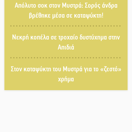
Απόλυτο σοκ στον Μυστρά: Σορός άνδρα
τέχνη της πέτρας
βρέθηκε μέσα σε καταψύκτη!
Στους ρυθμούς της Ελεωνόρας
Νεκρή κοπέλα σε τροχαίο δυστύχημα στην
Ζουγανέλη το Σαϊνοπούλειο
Απιδιά
Πλούσιο πολιτιστικό πρόγραμμα
δίνει «χρώμα» στον Αύγουστο του
Στον καταψύκτη του Μυστρά για το «ζεστό»
Λαχίου
χρήμα
Χασισοφυτεία στην Παλαιοπαναγιά
ξεσκέπασε η Αστυνομία
Μπαρόκ μελωδίες κάτω από την
αυγουστιάτικη πανσέληνο της