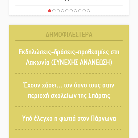
Μισθός: Το στοίχημα των 1.500
ευρώ
ΔΗΜΟΦΙΛΕΣΤΕΡΑ
Δάκος: Νέα «όπλα» στην
προστασία της ελιάς
Εκδηλώσεις-δράσεις-προθεσμίες στη
Λακωνία (ΣΥΝΕΧΗΣ ΑΝΑΝΕΩΣΗ)
Κυριακή 9 Αυγούστου:
Καλοκαιρινό Pool Party στο
Έχουν χάσει... τον ύπνο τους στην
Mystras Grand Palace Resort &
περιοχή σχολείων της Σπάρτης
Spa
Στον καταψύκτη του Μυστρά για
Υπό έλεγχο η φωτιά στον Πάρνωνα
το «ζεστό» χρήμα