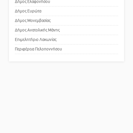
Δήμος Ελαφονήσου
Το δικό σας σχόλιο: Παράδειγμα
κοινωνικής αναισθησίας
Δήμος Ευρώτα
Δήμος Μονεμβασίας
Δήμος Ανατολικής Μάνης
Πού βρίσκεται το ιστορικό
κέντρο της Σπάρτης;
Επιμελητήριο Λακωνίας
Περιφέρεια Πελοποννήσου
Το δικό σας σχόλιο: Ρύποι