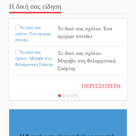
Πελοπόννησο
Η δική σας είδηση
Βράβευσε τον Π. Καρρά ο
ΑΟ Κροκεών
Το δικό σας σχόλιο: Ένα
όμορφο σπιτάκι
Τα μετάλλια των
Λακωνόπουλων στην
Το δικό σας σχόλιο:
Ταιβάν
Μπράβο στη Φιλαρμονική
Τζάμπολ για τρίτη χρονιά
Σπάρτης
στο τουρνουά GNC 3on3
Το δικό σας σχόλιο:
στη Σκάλα
ΠΕΡΙΣΣΟΤΕΡΑ
Σύντομη απάντηση σε
Νέο χρηματοδοτικό
διθυράμβους για το παλαιό
εργαλείο για αναβάθμιση
Δικαστικό Μέγαρο
του οδικού δικτύου της
Πελοποννήσου
Το δικό σας σχόλιο: Ιερή
απόφαση
Καθαρίζονται τα ρέματα