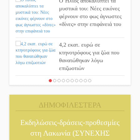
Ο Ήλιος αποκαλύπτει τα
μυστικά του: Νέες εικόνες
φέρνουν στο φως άγνωστες
«δίνες» στην επιφάνειά του
4,2 εκατ. ευρώ σε
κτηνοτρόφους για ζώα που
θανατώθηκαν λόγω
επιζωοτιών
Η ψυχολογία της ανατροπής
στο ποδόσφαιρο
ΔΗΜΟΦΙΛΕΣΤΕΡΑ
Ένα «ταξίδι» τέχνης και
χρωμάτων στη Νεάπολη
Εκδηλώσεις-δράσεις-προθεσμίες
στη Λακωνία (ΣΥΝΕΧΗΣ
Τα Λαγκάδια κρατούν