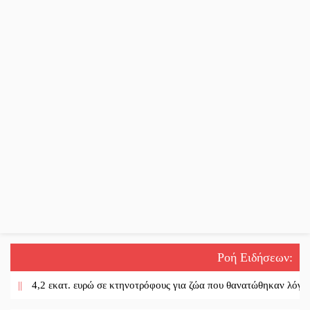
Ροή Ειδήσεων
:
|
4,2 εκατ. ευρώ σε κτηνοτρόφους για ζώα που θανατώθηκαν λόγω επιζ