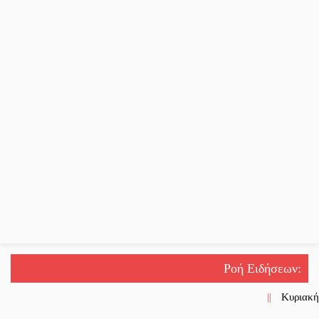
Ροή Ειδήσεων
:
||
Κυριακή 