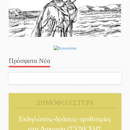
Το κλίκ της ημέρας
Του Ανδρέα Πετρουλάκη
Πρόσφατα Νέα
ΔΗΜΟΦΙΛΕΣΤΕΡΑ
Εκδηλώσεις-δράσεις-προθεσμίες
στη Λακωνία (ΣΥΝΕΧΗΣ