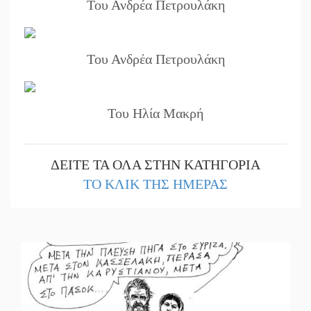
||
Και ο Π.
Του Ανδρέα Πετρουλάκη
||
Εντολή δ
||
Ασίστ στ
Του Ανδρέα Πετρουλάκη
||
Στον Μα
Του Ηλία Μακρή
||
Προληπτι
||
Στα «σπλ
ΔΕΙΤΕ ΤΑ ΟΛΑ ΣΤΗΝ ΚΑΤΗΓΟΡΙΑ
||
Εκδηλώσ
ΤΟ ΚΛΙΚ ΤΗΣ ΗΜΕΡΑΣ
||
Νεκρή κο