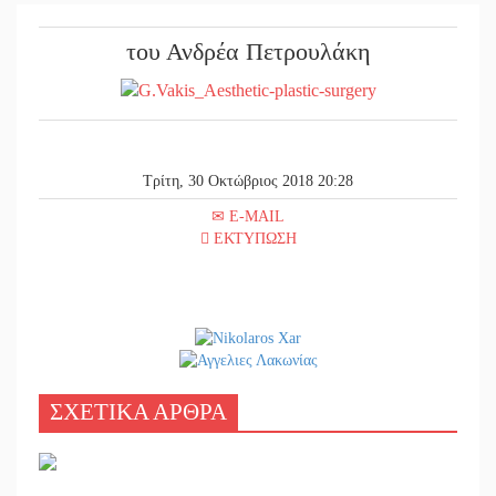
||
Στον κατ
του Ανδρέα Πετρουλάκη
||
Πολύποδε
||
Τι αποκα
||
Στη φάκα
Τρίτη, 30 Οκτώβριος 2018 20:28
||
Δεν χαλα
E-MAIL
||
Κατεβαίν
ΕΚΤΥΠΩΣΗ
||
Δημοσιεύ
||
Υπάλληλο
||
Φως σε μ
ΣΧΕΤΙΚΑ ΑΡΘΡΑ
||
Υπερηφάν
||
Εντοπισμ