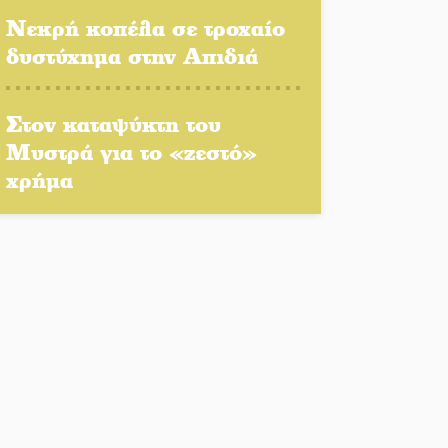
Γκερέκου
Νεκρή κοπέλα σε τροχαίο
δυστύχημα στην Απιδιά
Νταλίκα έπεσε σε γκρεμό
στον Κλαδά: Νεκρός ο
Στον καταψύκτη του
48χρονος οδηγός
Μυστρά για το «ζεστό»
χρήμα
«Ανοιχτή Πόλη» απόψε η
Σπάρτη «ξεκλειδώνει»
αγορά και ψυχαγωγία
«Θέρισε» η άσφαλτος και
τον Ιούλιο στην
Πελοπόννησο
Βράβευσε τον Π. Καρρά ο
ΑΟ Κροκεών