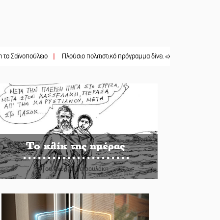
ούλειο
||
Πλούσιο πολιτιστικό πρόγραμμα δίνει «χρώμα» στον Αύγουστο του 
Το κλίκ της ημέρας
Του Ανδρέα Πετρουλάκη