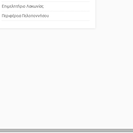
Καστόρειο
Επιμελητήριο Λακωνίας
Το δικό σας σχόλιο:
Περιφέρεια Πελοποννήσου
Παράδειγμα κοινωνικής
αναισθησίας
Πού βρίσκεται το ιστορικό
κέντρο της Σπάρτης;