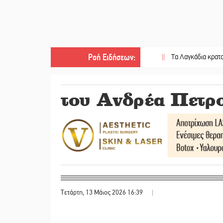
Ροή Ειδήσεων
:
||
Τα Λαγκάδια κρατούν ζωντανή
του Ανδρέα Πετρ
Τετάρτη, 13 Μάιος 2026 16:39
|