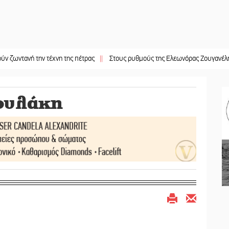
 την τέχνη της πέτρας
||
Στους ρυθμούς της Ελεωνόρας Ζουγανέλη το Σαϊνοπ
ουλάκη