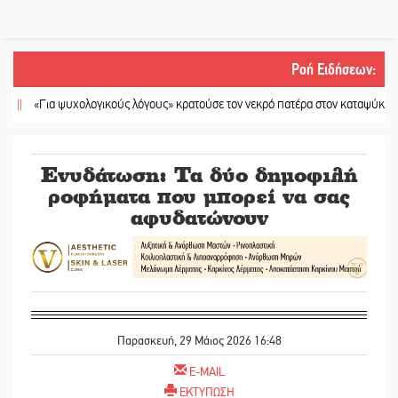
Ροή Ειδήσεων
:
«Για ψυχολογικούς λόγους» κρατούσε τον νεκρό πατέρα στον καταψύκτη
||
K
Ενυδάτωση: Τα δύο δημοφιλή
ροφήματα που μπορεί να σας
αφυδατώνουν
Παρασκευή, 29 Μάιος 2026 16:48
E-MAIL
ΕΚΤΥΠΩΣΗ