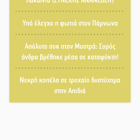
Λακωνία (ΣΥΝΕΧΗΣ ΑΝΑΝΕΩΣΗ)
Το τελεφερίκ της Μονεμβασιάς
στο τραπέζι του δημόσιου
Υπό έλεγχο η φωτιά στον Πάρνωνα
διαλόγου
Πολιτισμός και παράδοση δίνουν
Απόλυτο σοκ στον Μυστρά: Σορός
ραντεβού στην Αγόριανη
άνδρα βρέθηκε μέσα σε καταψύκτη!
Η Σοχά ετοιμάζεται για ένα
Νεκρή κοπέλα σε τροχαίο δυστύχημα
δυναμικό καλοκαιρινό party
στην Απιδιά
Διακοπή μαθημάτων στο
Ματάλειο Κολυμβητήριο την
εβδομάδα του
Δεκαπενταύγουστου