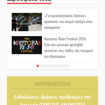
«Για ψυχολογικούς λόγους»
κρατούσε τον νεκρό πατέρα στον
καταψύκτη
Kastoras River Festival 2026:
Ένα νέο μουσικό φεστιβάλ
γεννιέται στις όχθες του ποταμού
στο Καστόρειο
Τα ζάρια παίρνουν «φωτιά» στην
Άρνα: Στήνεται το 3ο Τουρνουά
Τάβλι
ΔΗΜΟΦΙΛΕΣΤΕΡΑ
Αυθεντικό γλέντι με «Γιορτή
Βραστού» στη Σοχά
Εκδηλώσεις-δράσεις-προθεσμίες στη