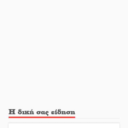
Από Λιβύη είχαν ξεκινήσει οι
μετανάστες που
περισυνελέγησαν στο Ταίναρο
Διακοπή ρεύματος στην Πελλάνα
Λακε-Δαιμονικά: Το κυπαρίσσι
του Μυστρά που φύτρωσε από
μια ξεχασμένη προφητεία
Κλήρωσε για τον Αστέρα
Βλαχιώτη στη Γ’ Εθνική
Η δική σας είδηση
Οδύνη στην Απιδιά για τον χαμό
της 29χρονης Ελένης σε τροχαίο