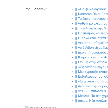
Ροή Ειδήσεων
:
||
«Για ψυχολογικούς 
||
Kastoras River Fest
||
Τα ζάρια παίρνουν 
||
Αυθεντικό γλέντι μ
||
Το τελεφερίκ της Μ
||
Πολιτισμός και παρ
||
Η Σοχά ετοιμάζεται 
||
Διακοπή μαθημάτων
||
Από Λιβύη είχαν ξεκ
||
Διακοπή ρεύματος 
||
Κλήρωσε για τον Ασ
||
Οδύνη στην Απιδιά 
||
«Σφραγίδα» έργου κ
||
Μια «χρυσή» ελαιοκ
||
Εκδηλώσεις του ΚΚΕ
||
«Στέγνωσε» από νε
||
Άγρυπνος φρουρός 2
||
ΔΥΠΑ: Επιπλέον 8.0
||
Μισθός: Το στοίχημ
||
Δάκος: Νέα «όπλα» 