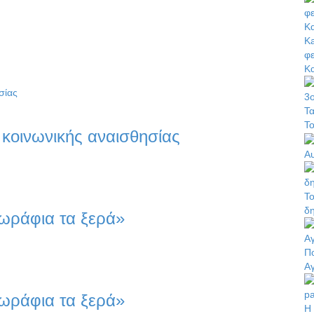
Ka
φε
Κ
Τα
Τ
 κοινωνικής αναισθησίας
Αυ
Το
δ
ωράφια τα ξερά»
Πο
Α
ωράφια τα ξερά»
Η 