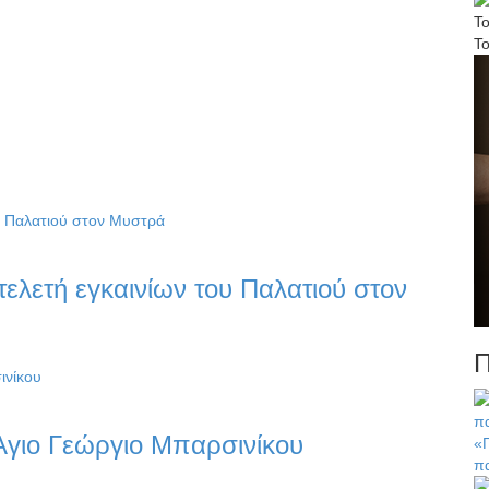
Το
Τ
ελετή εγκαινίων του Παλατιού στον
Π
γιο Γεώργιο Μπαρσινίκου
«Γ
π