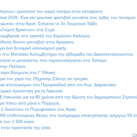
λόγους» κρατούσε τον νεκρό πατέρα στον καταψύκτη
ival 2026: Ένα νέο μουσικό φεστιβάλ γεννιέται στις όχθες του ποταμού
«φωτιά» στην Άρνα: Στήνεται το 3ο Τουρνουά Τάβλι
ε «Γιορτή Βραστού» στη Σοχά
ονεμβασιάς στο τραπέζι του δημόσιου διαλόγου
άδοση δίνουν ραντεβού στην Αγόριανη
για ένα δυναμικό καλοκαιρινό party
 στο Ματάλειο Κολυμβητήριο την εβδομάδα του Δεκαπενταύγουστου
ινήσει οι μετανάστες που περισυνελέγησαν στο Ταίναρο
στην Πελλάνα
τέρα Βλαχιώτη στη Γ’ Εθνική
για τον χαμό της 29χρονης Ελένης σε τροχαίο
αι απολογισμού στο Παναρκαδικό από τον Κυρ. Διαμαντάκο
ομική προοπτική για τη Λακωνία
 Λακωνίας για τα 80 χρόνια από την ίδρυση του Δημοκρατικού Στρατο
ρό πάνω από μήνα ο Πύρριχος
 δεκαετιών το Πυροφυλάκιο στις Αιγιές
00 επιδοτούμενες θέσεις στο πρόγραμμα απασχόλησης ανέργων 55 ετ
α των 1.500 ευρώ
στην προστασία της ελιάς