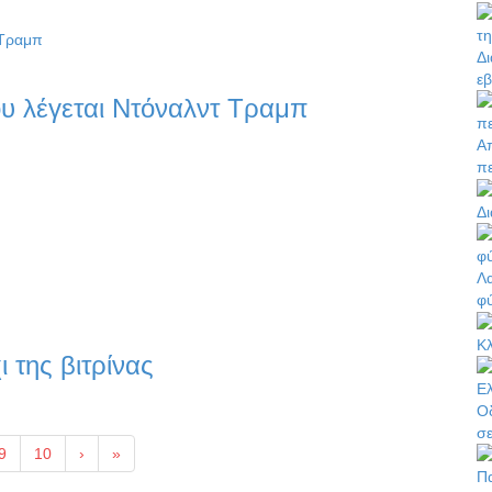
Δ
ε
υ λέγεται Ντόναλντ Τραμπ
Απ
πε
Δ
Λα
φ
Κλ
 της βιτρίνας
Οδ
σε
9
10
›
»