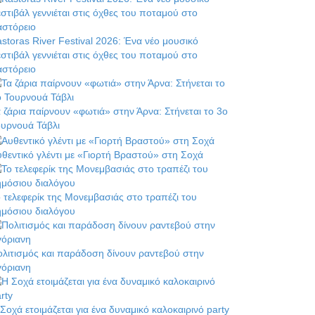
storas River Festival 2026: Ένα νέο μουσικό
στιβάλ γεννιέται στις όχθες του ποταμού στο
αστόρειο
 ζάρια παίρνουν «φωτιά» στην Άρνα: Στήνεται το 3ο
ουρνουά Τάβλι
θεντικό γλέντι με «Γιορτή Βραστού» στη Σοχά
 τελεφερίκ της Μονεμβασιάς στο τραπέζι του
ημόσιου διαλόγου
λιτισμός και παράδοση δίνουν ραντεβού στην
γόριανη
Σοχά ετοιμάζεται για ένα δυναμικό καλοκαιρινό party