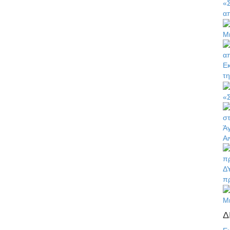
«
απ
Μι
Εκ
τη
«
Ά
Αι
ΔΥ
π
Μι
Δ