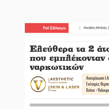
Ροή Ειδήσεων
:
||
Μιχάλης Μπότας: Digital Marke
Ελεύθερα τα 2 άτ
που εμπλέκονταν 
ναρκωτικών