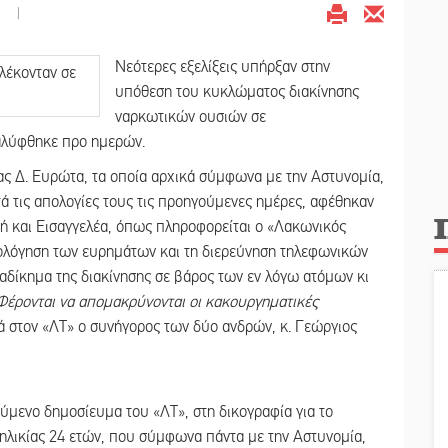
|
Νεότερες εξελίξεις υπήρξαν στην
υπόθεση του κυκλώματος διακίνησης
ναρκωτικών ουσιών σε
καλύφθηκε προ ημερών.
λας Δ. Ευρώτα, τα οποία αρχικά σύμφωνα με την Αστυνομία,
ά τις απολογίες τους τις προηγούμενες ημέρες, αφέθηκαν
 και Εισαγγελέα, όπως πληροφορείται ο «Λακωνικός
ολόγηση των ευρημάτων και τη διερεύνηση τηλεφωνικών
ο αδίκημα της διακίνησης σε βάρος των εν λόγω ατόμων κι
Φέρονται να απομακρύνονται οι κακουργηματικές
ά στον «ΛΤ» ο συνήγορος των δύο ανδρών, κ. Γεώργιος
ούμενο δημοσίευμα του «ΛΤ», στη δικογραφία για το
ηλικίας 24 ετών, που σύμφωνα πάντα με την Αστυνομία,