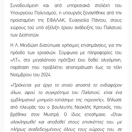
Συνοδευόμενη και από υπηρεσιακά στελέχη του
Υπουργείου Πολιτισμού, η υπουργός ξεναγήθηκε από την
προϊσταμένη της ΕΦΑΛΑΚ, Ευαγγελία Πάντου, στους
χώρους τού υπό εξέλιξη έργου ανάδειξης του Παλατιού
των Δεσποτών.
Η Λ. Μενδώνη διατύπωσε χρήσιμες επισημάνσεις, για την
πρόοδο των εργασιών. Σύμφωνα με πληροφορίες του
«ΛΤ», στο μεγαλόπνοο πρότζεκτ έχει δοθεί ολιγόμηνη,
παράταση που προβλέπει αποπεράτωση έως τα τέλη
Νοεμβρίου του 2024.
«Πρόκειται για έργο το οποίο αποσπά το ενδιαφέρον
όλων, αφού το συγκρότημα του Παλατιού, είναι ένα
εμβληματικό μνημείο-τοπόσημο της περιοχής»
, δήλωσε
από πλευράς του ο βουλευτής Νεοκλής Κρητικός, που
βρέθηκε στον Μυστρά. Ο ίδιος επεσήμανε:
«Όταν
ολοκληρωθεί και αποδοθεί στους επισκέπτες του, με
πλήρως αναδεδειγμένους όλους τους χώρους του, σε