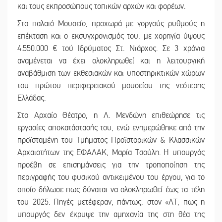
και τους εκπροσώπους τοπικών αρχών και φορέων.
Στο παλαιό Μουσείο, προχωρά με γοργούς ρυθμούς η
επέκταση και ο εκσυγχρονισμός του, με χορηγία ύψους
4.550.000 € τού Ιδρύματος Στ. Νιάρχος. Σε 3 χρόνια
αναμένεται να έχει ολοκληρωθεί και η λειτουργική
αναβάθμιση των εκθεσιακών και υποστηρικτικών χώρων
του πρώτου περιφερειακού μουσείου της νεότερης
Ελλάδας.
Στο Αρχαίο Θέατρο, η Λ. Μενδώνη επιθεώρησε τις
εργασίες αποκατάστασής του, ενώ ενημερώθηκε από την
προϊσταμένη του Τμήματος Προϊστορικών & Κλασσικών
Αρχαιοτήτων της ΕΦΑΛΑΚ, Μαρία Τσούλη. Η υπουργός
προέβη σε επισημάνσεις για την τροποποίηση της
περιγραφής του φυσικού αντικειμένου του έργου, για το
οποίο δήλωσε πως δύναται να ολοκληρωθεί έως τα τέλη
του 2025. Πηγές μετέφεραν, πάντως, στον «ΛΤ, πως η
υπουργός δεν έκρυψε την αμηχανία της στη θέα της