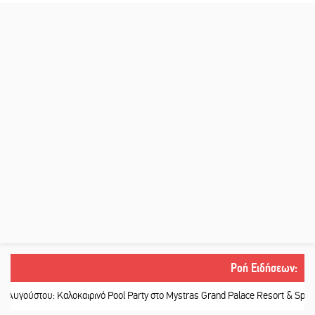
Ροή Ειδήσεων
:
 Καλοκαιρινό Pool Party στο Mystras Grand Palace Resort & Spa
||
Στον κατ