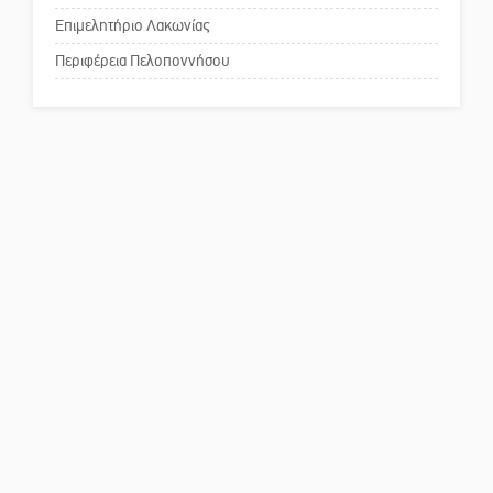
κέντρο της Σπάρτης;
Επιμελητήριο Λακωνίας
Περιφέρεια Πελοποννήσου
Το δικό σας σχόλιο: Ρύποι