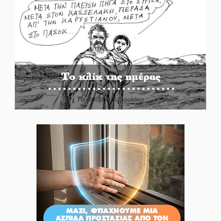
Το κλίκ της ημέρας
Του Ανδρέα Πετρουλάκη