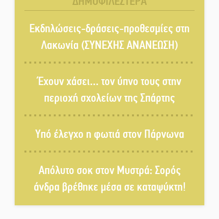
ΔΗΜΟΦΙΛΕΣΤΕΡΑ
Στη φάκα της Ασφάλειας Σπάρτης
μέλος της σπείρας των
Εκδηλώσεις-δράσεις-προθεσμίες στη
«κουκουλοφόρων»
Λακωνία (ΣΥΝΕΧΗΣ ΑΝΑΝΕΩΣΗ)
Δεν χαλαρώνει η επιφυλακή για
φωτιές στη Λακωνία
Έχουν χάσει... τον ύπνο τους στην
περιοχή σχολείων της Σπάρτης
Κατεβαίνει ο γενικός ρεύματος
σε Έλος και αρδευτικά 4
Υπό έλεγχο η φωτιά στον Πάρνωνα
περιοχών του Δ. Ευρώτα
Δημοσιεύτηκε η προκήρυξη του
Απόλυτο σοκ στον Μυστρά: Σορός
διαγωνισμού για το παλαιό
Πρωτοδικείο Σπάρτης
άνδρα βρέθηκε μέσα σε καταψύκτη!
Υπάλληλοι ΠΕ Λακωνίας: «Στο