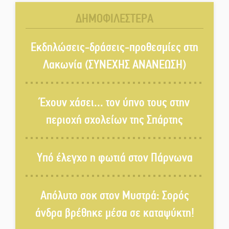
ΔΗΜΟΦΙΛΕΣΤΕΡΑ
Στη φάκα της Ασφάλειας Σπάρτης
μέλος της σπείρας των
Εκδηλώσεις-δράσεις-προθεσμίες στη
«κουκουλοφόρων»
Λακωνία (ΣΥΝΕΧΗΣ ΑΝΑΝΕΩΣΗ)
Δεν χαλαρώνει η επιφυλακή για
φωτιές στη Λακωνία
Έχουν χάσει... τον ύπνο τους στην
περιοχή σχολείων της Σπάρτης
Κατεβαίνει ο γενικός ρεύματος
σε Έλος και αρδευτικά 4
Υπό έλεγχο η φωτιά στον Πάρνωνα
περιοχών του Δ. Ευρώτα
Δημοσιεύτηκε η προκήρυξη του
Απόλυτο σοκ στον Μυστρά: Σορός
διαγωνισμού για το παλαιό
Πρωτοδικείο Σπάρτης
άνδρα βρέθηκε μέσα σε καταψύκτη!