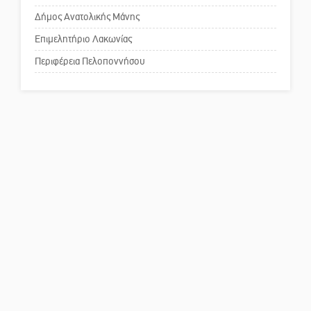
Δήμος Ανατολικής Μάνης
Πού βρίσκεται το ιστορικό
κέντρο της Σπάρτης;
Επιμελητήριο Λακωνίας
Περιφέρεια Πελοποννήσου
Το δικό σας σχόλιο: Ρύποι