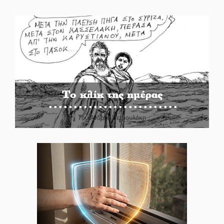
Το κλίκ της ημέρας
Του Ανδρέα Πετρουλάκη