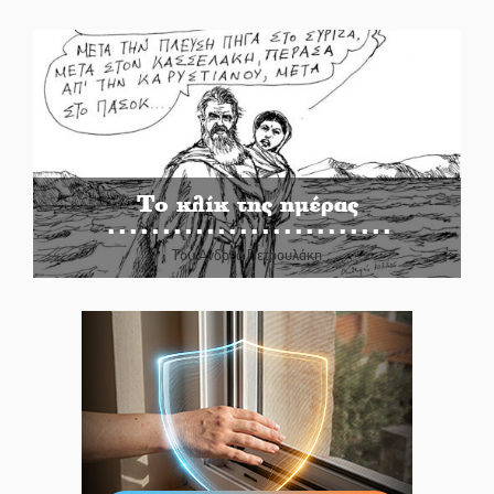
Το κλίκ της ημέρας
Του Ανδρέα Πετρουλάκη