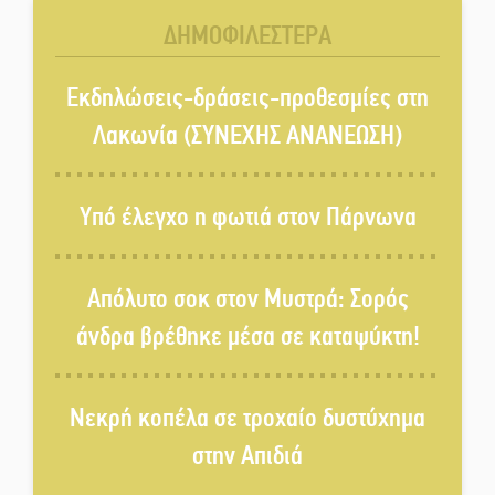
Τάβλι
ΔΗΜΟΦΙΛΕΣΤΕΡΑ
Αυθεντικό γλέντι με «Γιορτή
Βραστού» στη Σοχά
Εκδηλώσεις-δράσεις-προθεσμίες στη
Λακωνία (ΣΥΝΕΧΗΣ ΑΝΑΝΕΩΣΗ)
Το τελεφερίκ της Μονεμβασιάς
στο τραπέζι του δημόσιου
Υπό έλεγχο η φωτιά στον Πάρνωνα
διαλόγου
Πολιτισμός και παράδοση δίνουν
Απόλυτο σοκ στον Μυστρά: Σορός
ραντεβού στην Αγόριανη
άνδρα βρέθηκε μέσα σε καταψύκτη!
Η Σοχά ετοιμάζεται για ένα
Νεκρή κοπέλα σε τροχαίο δυστύχημα
δυναμικό καλοκαιρινό party
στην Απιδιά