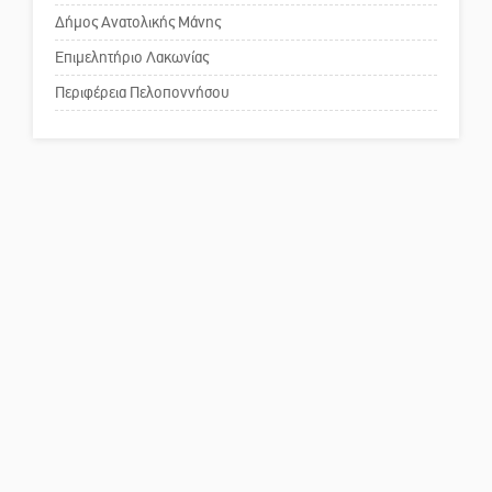
Δήμος Ανατολικής Μάνης
Πού βρίσκεται το ιστορικό
κέντρο της Σπάρτης;
Επιμελητήριο Λακωνίας
Περιφέρεια Πελοποννήσου
Το δικό σας σχόλιο: Ρύποι