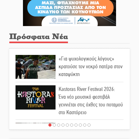
Πρόσφατα Νέα
«Για ψυχολογικούς λόγους»
κρατούσε τον νεκρό πατέρα στον
καταψύκτη
Kastoras River Festival 2026:
Ένα νέο μουσικό φεστιβάλ
γεννιέται στις όχθες του ποταμού
στο Καστόρειο
Τα ζάρια παίρνουν «φωτιά» στην
Άρνα: Στήνεται το 3ο Τουρνουά