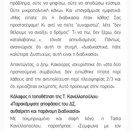
πρόβλημα, ούτε να ψηφίσω, ούτε να αποδώσω εύσημα.
Ούτε μικροπολιτική κάνω». Και υπογράμμισε εμφατικά:
«Μας είπατε ότι η διαδικασία ήταν λάθος! Σας
προστατέψαμε! Κι αντί να πείτε “ευχαριστώ”, λέτε “δεν
θέλουμε να ανοίξει ο δρόμος”. Τι να πω, δεν ξέρω, δεν
καταλαβαίνω…», τόνισε απηυδισμένος. Πάντως,
αναγνώρισε ότι αυτή τη στιγμή, «διαδικαστικά, πάτε
καλύτερα. Δυστυχώς, αυτή είναι η διαδικασία».
Απαντώντας, ο Δημ. Κακούρος ισχυρίστηκε ότι «στα δύο
προηγούμενα συμβούλια, δεν ειπώθηκε τίποτα περί
λάθους από την αντιπολίτευση περί πλειοψηφίας 2/3 και
ότι χρειαζόταν εκτιμητής. Αυτό προέκυψε στην πορεία».
Κόλαφος η τοποθέτηση της Τ. Κανελλοπούλου:
«Παρακάμψατε αποφάσεις του ΔΣ,
αυθαίρετη και παράνομη διαδικασία»
Με τεκμηριωμένο και σαφή λόγο, η Τασία
Κανελλοπούλου, παρατήρησε: «Σύμφωνα με τον