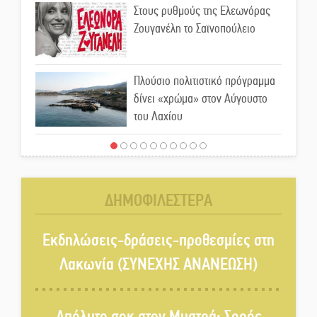
Στους ρυθμούς της Ελεωνόρας
Ζουγανέλη το Σαϊνοπούλειο
Πλούσιο πολιτιστικό πρόγραμμα
δίνει «χρώμα» στον Αύγουστο
του Λαχίου
Χασισοφυτεία στην
Παλαιοπαναγιά ξεσκέπασε η
Αστυνομία
ΔΗΜΟΦΙΛΕΣΤΕΡΑ
Μπαρόκ μελωδίες κάτω από την
αυγουστιάτικη πανσέληνο της
Εκδηλώσεις-δράσεις-προθεσμίες στη
Μονεμβασιάς
Λακωνία (ΣΥΝΕΧΗΣ ΑΝΑΝΕΩΣΗ)
Διακοπή ρεύματος στο Έλος
Απόλυτο σοκ στον Μυστρά: Σορός