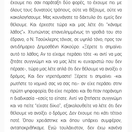
έχουμε πει σαν παράταξη δύο φορές, το έχουμε πει με
όλους τους δυνατούς τρόπους, ούτε να θίξουμε, ούτε να
κακολογήσουμε. Μας κουνάγατε το δάχτυλο ότι εμείς δεν
θέλουμε. Και έρχεστε τώρα και μας λέτε ότι “κάναμε
λάθος”». Χτυπώντας επανειλημμένως τη γροθιά του στο
έδρανο, ο Ν. Τσούκλερης τόνισε, σε υψηλό τόνο, προς τον
αντιδήμαρχο Δημοσθένη Κακούρο: «Ξέρετε τι σημαίνει
αυτό το λάθος; Αν το είχαμε περάσει τότε -κι αντί να μας
ζητάτε συγγνώμη και να μας λέτε κι ευχαριστώ που δεν
πέρασε-, τώρα μας λέτε απλά ότι δεν θέλουμε να ανοίξει ο
δρόμος; Και δεν ντρεπόμαστε! Ξέρετε τι σημαίνει -και
ρωτήστε το νομικό σας να σας πει- αν είχε περάσει στην
πρώτη ψηφοφορία; Θα είχε περάσει και θα ήταν παράνομη
η διαδικασία –εσείς το είπατε. Αντί να ζητήσετε συγγνώμη
και να πείτε “είχατε δίκιο”, εξακολουθείτε να λέτε ότι δεν
θέλουμε να ανοίξει ο δρόμος. Δεν έχουμε πει κάτι τέτοιο
ποτέ. Όπου χρειάστηκε και όπου υπάρχει συμφέρον,
ανταποκριθήκαμε. Εγώ τουλάχιστον, δεν έχω κανένα