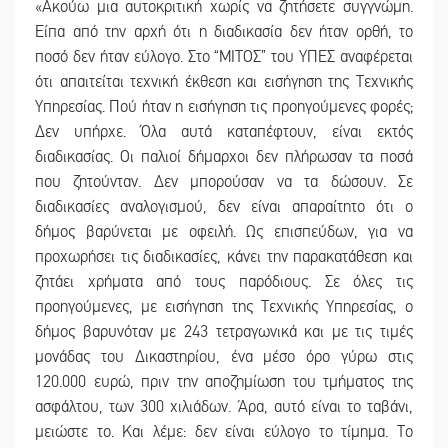
«Ακούω μια αυτοκριτική χωρίς να ζητήσετε συγγνώμη.
Είπα από την αρχή ότι η διαδικασία δεν ήταν ορθή, το
ποσό δεν ήταν εύλογο. Στο “ΜΙΤΟΣ” του ΥΠΕΣ αναφέρεται
ότι απαιτείται τεχνική έκθεση και εισήγηση της Τεχνικής
Υπηρεσίας. Πού ήταν η εισήγηση τις προηγούμενες φορές;
Δεν υπήρχε. Όλα αυτά καταπέφτουν, είναι εκτός
διαδικασίας. Οι παλιοί δήμαρχοι δεν πλήρωσαν τα ποσά
που ζητούνταν. Δεν μπορούσαν να τα δώσουν. Σε
διαδικασίες αναλογισμού, δεν είναι απαραίτητο ότι ο
δήμος βαρύνεται με οφειλή. Ως επισπεύδων, για να
προχωρήσει τις διαδικασίες, κάνει την παρακατάθεση και
ζητάει χρήματα από τους παρόδιους. Σε όλες τις
προηγούμενες, με εισήγηση της Τεχνικής Υπηρεσίας, ο
δήμος βαρυνόταν με 243 τετραγωνικά και με τις τιμές
μονάδας του Δικαστηρίου, ένα μέσο όρο γύρω στις
120.000 ευρώ, πριν την αποζημίωση του τμήματος της
ασφάλτου, των 300 χιλιάδων. Άρα, αυτό είναι το ταβάνι,
μειώστε το. Και λέμε: δεν είναι εύλογο το τίμημα. Το