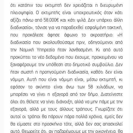
ότι κατόπιν του εκτιμητή δεν χρειάζεται η διευρυμένη
πλειοψηφία. Ο εκτιμητής είναι υποχρεωτικός όταν κάτι
αξίζει πάνω από 58.000€ και κάτι ψιλά. Δεν υπάρχει άλλη
διαδικασία», τόνισε για να παραδεχθεί εσφαλμένη τακτική,
που προκάλεσε άφησε άφωνο το ακροατήριο: «Η
διαδικασία που ακολουθούσαμε πριν, οδηγούμενοι από
την Νομική Υπηρεσία ήταν λανθασμένη. Κι από αυτό
προκύπτει το νέο δεδομένο που έχουμε, προκειμένου να
ξαναφέρουμε την υπόθεση στο δημοτικό συμβούλιο. Δεν
ήταν σωστή η προηγούμενη διαδικασία, καθότι δεν είναι
νόμιμη. Αυτή που είναι νόμιμη είναι, μέσω εκτιμητή, κι
εφόσον το ακίνητο είναι άνω των 58 χιλιάδων, να
μπορέσει να γίνει η εξαγορά από τον δήμο. Διατείνεστε
όλοι ότι θέλετε να γίνει διάνοιξη, αλλά να μην πάμε με την
εξαγορά, αλλά με τους άλλους τρόπους. Γνωρίζετε ότι
αυτοί οι τρόποι θα πάρουν πάρα πολλά χρόνια, εμείς δεν
θα είμαστε στο προσκήνιο τότε, αλλά δεν σας απασχολεί
αυτό. Θεωρείτε ότι, αν παζαρέψουμε με την οικογένεια, θα