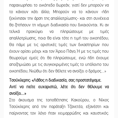
παραχωρήσει το οικόπεδο δωρεάν, γιατί δεν μπορούν να
το κάνουν κάτι άλλο; Μπορούν να το κάνουν -ήδη
ξεκίνησαν την άρση της απαλλοτρίωσης- και στη συνέχεια
θα ζητήσουν τη νόμιμη διαδικασία που δικαιούνται. Κι αν
τελικά προκύψει να πληρώσουμε με τιμές
απαλλοτρίωσης, ποια θα είναι τότε η τιμή του οικοπέδου;
Θα πάμε με τις οριστικές τιμές των δικαστηρίων που
έχουν ορίσει μέχρι και τον Άρειο Πάγο; Ή με τις τιμές που
θεωρούμε εμείς ότι θα πληρώσουμε, ενώ ήδη έχουμε
αποζημιώσει με τις συγκεκριμένες τιμές το υπόλοιπο του
οικοπέδου; Νιώθω ότι δεν θέλετε να ανοίξει ο δρόμος…»
Τσούκλερης: «Λάθος η διαδικασία, σας προστατέψαμε.
Αντί να πείτε ευχαριστώ, λέτε ότι δεν θέλουμε να
ανοίξει…»
Στο άκουσμα της τοποθέτησης Κακούρου, ο Νίκος
Τσούκλερης από την παράταξη Τζανετέα, εξανέστη και
παίρνοντας τον λόγο ήταν χειμαρρώδης και καυστικός: