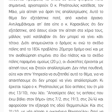
σημαντικά, αργοπορούν. Ο κ. Ρηγόπουλος κατέθεσε, τον
Μάιο, μία αίτηση για άρση της απαλλοτρίωσης. Αυτό το
θέμα δεν εξετάστηκε ποτέ, από κανένα όργανο.
Αντιλαμβάνομαι απ’ όσα είπε ο κ. Καραχάλιος ότι δεν
εξετάστηκε, από όσους είχαν την αίτηση στα χέρια τους,
μάλλον, γιατί κατάλαβαν ότι δεν μπορεί να γίνει κάτι
τέτοιο. Διότι απομειώνεται ο δρόμος κι ενώ το σχέδιο
πόλης από το 1834 προβλέπει 20μετρο δρόμο εκεί και με
την αναθεώρηση επιμένει στο ίδιο πλάτος και το σχέδιο
πόλης παραμένει ομοίως (20 μ.), οι ιδιοκτήτες έρχονται με
αίτησή τους και ζητούν απαλλοτρίωση. Δεν πήγε πουθενά,
ούτε καν στην Υπηρεσία να συζητηθεί αυτό το θέμα, για να
απαντήσουμε ότι δεν μπορεί να γίνει απαλλοτρίωση. Κι
έρχεται τώρα ο κ. Ρηγόπουλος με δύο αιτήσεις του (η μία
στις 13/10), που λέει: “Αποσύρετε όλες τις αιτήσεις που
έχω βάλει στον δήμο» (στις 7/2, στις 19/3, στις 24/4) και
αφορούσαν την εξαγορά της οδού Θερμοπυλών. Και στις
21/10, με νέα αίτηση η οικογένεια Ρηγοπούλου ζητεί να