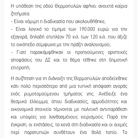
Η υπόθεση της οδού Θερμοπυλών αφήνει ανοιχτά καίρια
ζητήματα:
- Είναι νόμιμη η διαδικασία που ακολουθήθηκε;
- Είναι λογικό το τίμημα των 190.000 ευρώ για την
εξαγορά, δηλαδή επιπλέον 70 χιλ. των 120 χιλ. που άξιζε
το οικόπεδο σύμφωνα με την πράξη αναλογισμού;
- Γιατί παρακάμφθηκαν οι προηγούμενες αρνητικές
αποφάσεις του ΔΣ και το θέμα τέθηκε στη δημοτική
επιτροπή;
Η συζήτηση για τη διάνοιξη της Θερμοπυλών αποδείχθηκε
κάτι πολύ περισσότερο από μια τυπική απόφαση αγοράς
ενός ρυμοτομούμενου τμήματος γης. Ανέδειξε ένα
θεσμικό έλλειμμα, όπου διαδικασίες, αρμοδιότητες και
οικονομικά στοιχεία τέμνονται με πολιτική αντιπαράθεση
και υποψίες για λανθασμένους χειρισμούς. Παρά την
έγκριση, οι ενστάσεις, τα κενά στη διαδικασία και οι αιχμές
περί παρατυπιών συνθέτουν ένα θολό τοπίο. Το