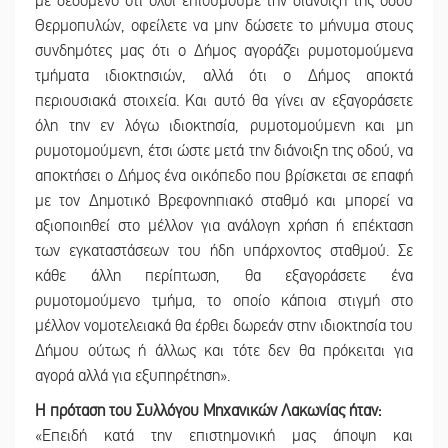
με δεδομένο ότι όλοι επιθυμούμε την διάνοιξη της οδού
Θερμοπυλών, οφείλετε να μην δώσετε το μήνυμα στους
συνδημότες μας ότι ο Δήμος αγοράζει ρυμοτομούμενα
τμήματα ιδιοκτησιών, αλλά ότι ο Δήμος αποκτά
περιουσιακά στοιχεία. Και αυτό θα γίνει αν εξαγοράσετε
όλη την εν λόγω ιδιοκτησία, ρυμοτομούμενη και μη
ρυμοτομούμενη, έτσι ώστε μετά την διάνοιξη της οδού, να
αποκτήσει ο Δήμος ένα οικόπεδο που βρίσκεται σε επαφή
με τον Δημοτικό Βρεφονηπιακό σταθμό και μπορεί να
αξιοποιηθεί στο μέλλον για ανάλογη χρήση ή επέκταση
των εγκαταστάσεων του ήδη υπάρχοντος σταθμού. Σε
κάθε άλλη περίπτωση, θα εξαγοράσετε ένα
ρυμοτομούμενο τμήμα, το οποίο κάποια στιγμή στο
μέλλον νομοτελειακά θα έρθει δωρεάν στην ιδιοκτησία του
Δήμου ούτως ή άλλως και τότε δεν θα πρόκειται για
αγορά αλλά για εξυπηρέτηση».
Η πρόταση του Συλλόγου Μηχανικών Λακωνίας ήταν:
«Επειδή κατά την επιστημονική μας άποψη και