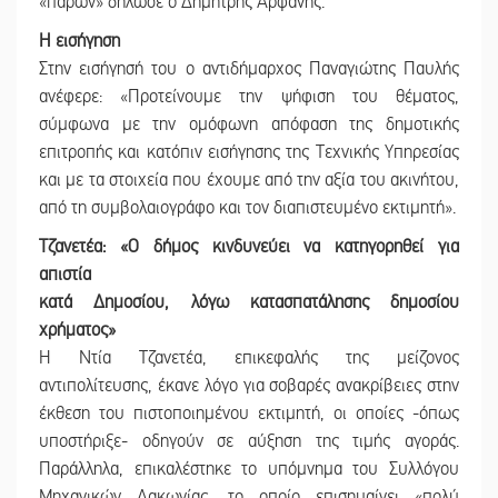
«παρών» δήλωσε ο Δημήτρης Αρφάνης.
Η εισήγηση
Στην εισήγησή του ο αντιδήμαρχος Παναγιώτης Παυλής
ανέφερε: «Προτείνουμε την ψήφιση του θέματος,
σύμφωνα με την ομόφωνη απόφαση της δημοτικής
επιτροπής και κατόπιν εισήγησης της Τεχνικής Υπηρεσίας
και με τα στοιχεία που έχουμε από την αξία του ακινήτου,
από τη συμβολαιογράφο και τον διαπιστευμένο εκτιμητή».
Τζανετέα: «Ο δήμος κινδυνεύει να κατηγορηθεί για
απιστία
κατά Δημοσίου, λόγω κατασπατάλησης δημοσίου
χρήματος»
Η Ντία Τζανετέα, επικεφαλής της μείζονος
αντιπολίτευσης, έκανε λόγο για σοβαρές ανακρίβειες στην
έκθεση του πιστοποιημένου εκτιμητή, οι οποίες -όπως
υποστήριξε- οδηγούν σε αύξηση της τιμής αγοράς.
Παράλληλα, επικαλέστηκε το υπόμνημα του Συλλόγου
Μηχανικών Λακωνίας, το οποίο επισημαίνει «πολύ