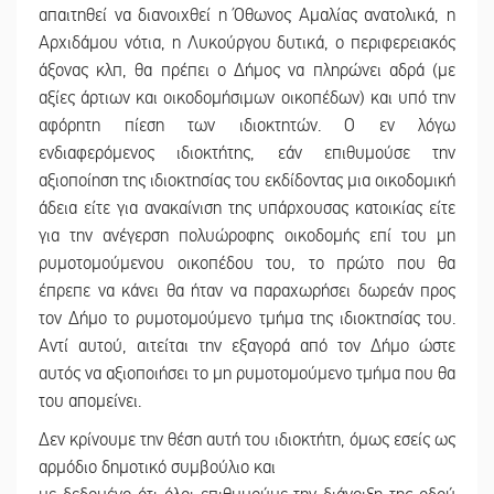
απαιτηθεί να διανοιχθεί η Όθωνος Αμαλίας ανατολικά, η
Αρχιδάμου νότια, η Λυκούργου δυτικά, ο περιφερειακός
άξονας κλπ, θα πρέπει ο Δήμος να πληρώνει αδρά (με
αξίες άρτιων και οικοδομήσιμων οικοπέδων) και υπό την
αφόρητη πίεση των ιδιοκτητών. Ο εν λόγω
ενδιαφερόμενος ιδιοκτήτης, εάν επιθυμούσε την
αξιοποίηση της ιδιοκτησίας του εκδίδοντας μια οικοδομική
άδεια είτε για ανακαίνιση της υπάρχουσας κατοικίας είτε
για την ανέγερση πολυώροφης οικοδομής επί του μη
ρυμοτομούμενου οικοπέδου του, το πρώτο που θα
έπρεπε να κάνει θα ήταν να παραχωρήσει δωρεάν προς
τον Δήμο το ρυμοτομούμενο τμήμα της ιδιοκτησίας του.
Αντί αυτού, αιτείται την εξαγορά από τον Δήμο ώστε
αυτός να αξιοποιήσει το μη ρυμοτομούμενο τμήμα που θα
του απομείνει.
Δεν κρίνουμε την θέση αυτή του ιδιοκτήτη, όμως εσείς ως
αρμόδιο δημοτικό συμβούλιο και