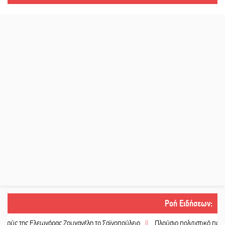
Ροή Ειδήσεων
:
όρας Ζουγανέλη το Σαϊνοπούλειο
||
Πλούσιο πολιτιστικό πρόγραμμα δίνει «