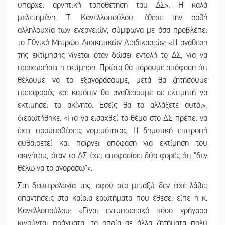
υπάρχει αρνητική τοποθέτηση του ΔΣ». Η καλά
μελετημένη, Τ. Κανελλοπούλου, έθεσε την ορθή
αλληλουχία των ενεργειών, σύμφωνα με όσα προβλέπει
το Εθνικό Μητρώο Διοικητικών Διαδικασιών: «Η ανάθεση
της εκτίμησης γίνεται όταν δώσει εντολή το ΔΣ, για να
προχωρήσει η εκτίμηση. Πρώτα θα πάρουμε απόφαση ότι
θέλουμε να το εξαγοράσουμε, μετά θα ζητήσουμε
προσφορές και κατόπιν θα αναθέσουμε σε εκτιμητή να
εκτιμήσει το ακίνητο. Εσείς θα το αλλάξετε αυτό;»,
διερωτήθηκε. «Για να εισαχθεί το θέμα στο ΔΣ πρέπει να
έχει προϋποθέσεις νομιμότητας. Η δημοτική επιτροπή
αυθαιρετεί και παίρνει απόφαση για εκτίμηση του
ακινήτου, όταν το ΔΣ έχει αποφασίσει δύο φορές ότι “δεν
θέλω να το αγοράσω”».
Στη δευτερολογία της, αφού στο μεταξύ δεν είχε λάβει
απαντήσεις στα καίρια ερωτήματα που έθεσε, είπε η κ.
Κανελλοπούλου: «Είναι εντυπωσιακό πόσο γρήγορα
κινούνται πράγματα, τα οποία σε άλλα ζητήματα πολύ