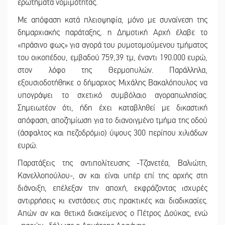
ερωτήματα νομιμότητας.
Με απόφαση κατά πλειοψηφία, μόνο με συναίνεση της
δημαρχιακής παράταξης, η Δημοτική Αρχή έλαβε το
«πράσινο φως» για αγορά του ρυμοτομούμενου τμήματος
του οικοπέδου, εμβαδού 759,39 τμ, έναντι 190.000 ευρώ,
στον λόφο της Θερμοπυλών. Παράλληλα,
εξουσιοδοτήθηκε ο δήμαρχος Μιχάλης Βακαλόπουλος να
υπογράψει το σχετικό συμβόλαιο αγοραπωλησίας.
Σημειωτέον ότι, ήδη έχει καταβληθεί με δικαστική
απόφαση, αποζημίωση για το διανοιγμένο τμήμα της οδού
(άσφαλτος και πεζοδρόμιο) ύψους 300 περίπου χιλιάδων
ευρώ.
Παρατάξεις της αντιπολίτευσης -Τζανετέα, Βαλιώτη,
Κανελλοπούλου-, αν και είναι υπέρ επί της αρχής στη
διάνοιξη, επέλεξαν την αποχή, εκφράζοντας ισχυρές
αντιρρήσεις κι ενστάσεις στις πρακτικές και διαδικασίες.
Απών αν και θετικά διακείμενος ο Πέτρος Δούκας, ενώ