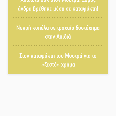
άνδρα βρέθηκε μέσα σε καταψύκτη!
Στο Γύθειο η Άντζελα Γκερέκου
Νεκρή κοπέλα σε τροχαίο δυστύχημα
στην Απιδιά
Νταλίκα έπεσε σε γκρεμό στον
Κλαδά: Νεκρός ο 48χρονος
οδηγός
Στον καταψύκτη του Μυστρά για το
«ζεστό» χρήμα
«Ανοιχτή Πόλη» απόψε η Σπάρτη
«ξεκλειδώνει» αγορά και
ψυχαγωγία
«Θέρισε» η άσφαλτος και τον
Ιούλιο στην Πελοπόννησο