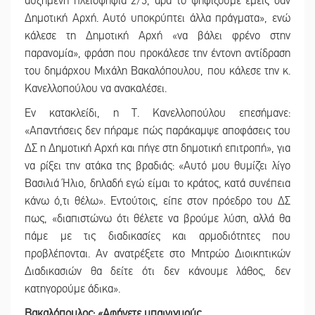
αυξημένη πλειοψηφία 2/3, άρα το ψηφίζουμε εμείς σαν
Δημοτική Αρχή. Αυτό υποκρύπτει άλλα πράγματα», ενώ
κάλεσε τη Δημοτική Αρχή «να βάλει φρένο στην
παρανομία», φράση που προκάλεσε την έντονη αντίδραση
του δημάρχου Μιχάλη Βακαλόπουλου, που κάλεσε την κ.
Κανελλοπούλου να ανακαλέσει.
Εν κατακλείδι, η Τ. Κανελλοπούλου επεσήμανε:
«Απαντήσεις δεν πήραμε πώς παράκαμψε αποφάσεις του
ΔΣ η Δημοτική Αρχή και πήγε στη δημοτική επιτροπή», για
να ρίξει την ατάκα της βραδιάς: «Αυτό μου θυμίζει λίγο
Βασιλιά Ήλιο, δηλαδή εγώ είμαι το κράτος, κατά συνέπεια
κάνω ό,τι θέλω». Εντούτοις, είπε στον πρόεδρο του ΔΣ
πως, «διαπιστώνω ότι θέλετε να βρούμε λύση, αλλά θα
πάμε με τις διαδικασίες και αρμοδιότητες που
προβλέπονται. Αν ανατρέξετε στο Μητρώο Διοικητικών
Διαδικασιών θα δείτε ότι δεν κάνουμε λάθος, δεν
κατηγορούμε άδικα».
Βακαλόπουλος: «Αφήνετε υπαινιγμούς,