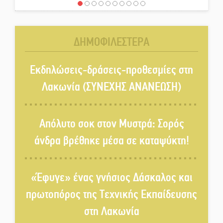
Έρχεται η 1η Γιορτή Μπύρας
στην Αγόριανη
ΔΗΜΟΦΙΛΕΣΤΕΡΑ
Παγιώνεται δημοσκοπικά ο…
δικομματισμός ΝΔ – ΕΛΑΣ
Εκδηλώσεις-δράσεις-προθεσμίες στη
Λακωνία (ΣΥΝΕΧΗΣ ΑΝΑΝΕΩΣΗ)
«Κεραυνοί» Μιχαλακάκου για
την ύδρευση στη Μάνη
Απόλυτο σοκ στον Μυστρά: Σορός
άνδρα βρέθηκε μέσα σε καταψύκτη!
Παρουσιάστηκε το βιβλίο
«Νεαπολίτικα καρετομωράκια»
«Έφυγε» ένας γνήσιος Δάσκαλος και
στη Νεάπολη
πρωτοπόρος της Τεχνικής Εκπαίδευσης
Στο κάδρο καταγγελιών Τατούλη
στη Λακωνία
ο Σταύρος Αργειτάκος