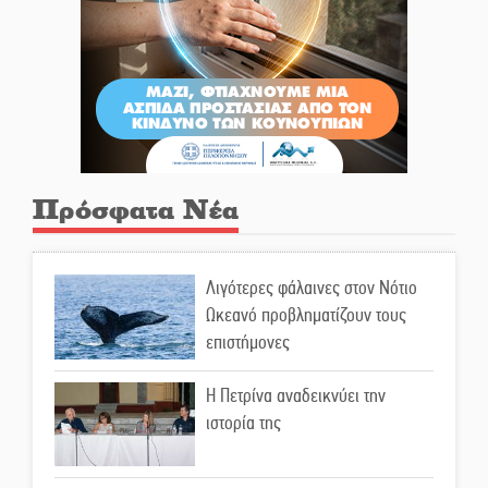
Πρόσφατα Νέα
Λιγότερες φάλαινες στον Νότιο
Ωκεανό προβληματίζουν τους
επιστήμονες
Η Πετρίνα αναδεικνύει την
ιστορία της