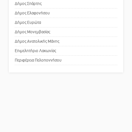
κίνδυνος
Δήμος Σπάρτης
Δήμος Ελαφονήσου
Το δικό σας σχόλιο: «Κύριε
πρωθυπουργέ, ντροπή»
Δήμος Ευρώτα
Δήμος Μονεμβασίας
Δήμος Ανατολικής Μάνης
Το δικό σας σχόλιο: Ανοιχτή
επιστολή στον δήμαρχο Σπάρτης
Επιμελητήριο Λακωνίας
για τη λειτουργία του ΚΑΠΗ
Περιφέρεια Πελοποννήσου
Το δικό σας σχόλιο: Παράδειγμα
κοινωνικής αναισθησίας