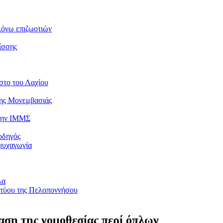
λόγω επιζωοτιών
ίσσης
στο του Λαχίου
της Μονεμβασιάς
 την ΙΜΜΣ
οδηγός
ψυχαγωγία
λα
κτύου της Πελοποννήσου
ση της νομοθεσίας περί όπλων