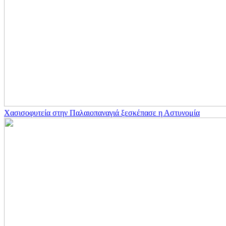
Χασισοφυτεία στην Παλαιοπαναγιά ξεσκέπασε η Αστυνομία