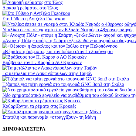
Διακοπή ρεύματος στο Έλος
Στο Γύθειο η Άντζελα Γκερέκου
Νταλίκα έπεσε σε γκρεμό στον Κλαδά: Νεκρός ο 48χρονος οδηγός
«Ανοιχτή Πόλη» απόψε η Σπάρτη «ξεκλειδώνει» αγορά και ψυχαγωγ
«Θέρισε» η άσφαλτος και τον Ιούλιο στην Πελοπόννησο
Βράβευσε τον Π. Καρρά ο ΑΟ Κροκεών
Τα μετάλλια των Λακωνόπουλων στην Ταιβάν
Τζάμπολ για τρίτη χρονιά στο τουρνουά GNC 3on3 στη Σκάλα
Νέο χρηματοδοτικό εργαλείο για αναβάθμιση του οδικού δικτύου τ
Καθαρίζονται τα ρέματα στις Κροκεές
Σπατάλη και παρανομία «στραγγίζουν» τη Μάνη
ΔΗΜΟΦΙΛΕΣΤΕΡΑ