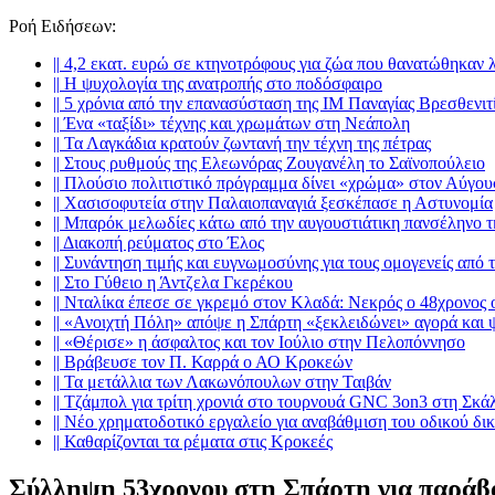
Ροή Ειδήσεων
:
||
4,2 εκατ. ευρώ σε κτηνοτρόφους για ζώα που θανατώθηκαν 
||
Η ψυχολογία της ανατροπής στο ποδόσφαιρο
||
5 χρόνια από την επανασύσταση της ΙΜ Παναγίας Βρεσθενιτ
||
Ένα «ταξίδι» τέχνης και χρωμάτων στη Νεάπολη
||
Τα Λαγκάδια κρατούν ζωντανή την τέχνη της πέτρας
||
Στους ρυθμούς της Ελεωνόρας Ζουγανέλη το Σαϊνοπούλειο
||
Πλούσιο πολιτιστικό πρόγραμμα δίνει «χρώμα» στον Αύγου
||
Χασισοφυτεία στην Παλαιοπαναγιά ξεσκέπασε η Αστυνομία
||
Μπαρόκ μελωδίες κάτω από την αυγουστιάτικη πανσέληνο 
||
Διακοπή ρεύματος στο Έλος
||
Συνάντηση τιμής και ευγνωμοσύνης για τους ομογενείς από
||
Στο Γύθειο η Άντζελα Γκερέκου
||
Νταλίκα έπεσε σε γκρεμό στον Κλαδά: Νεκρός ο 48χρονος 
||
«Ανοιχτή Πόλη» απόψε η Σπάρτη «ξεκλειδώνει» αγορά και 
||
«Θέρισε» η άσφαλτος και τον Ιούλιο στην Πελοπόννησο
||
Βράβευσε τον Π. Καρρά ο ΑΟ Κροκεών
||
Τα μετάλλια των Λακωνόπουλων στην Ταιβάν
||
Τζάμπολ για τρίτη χρονιά στο τουρνουά GNC 3on3 στη Σκά
||
Νέο χρηματοδοτικό εργαλείο για αναβάθμιση του οδικού δι
||
Καθαρίζονται τα ρέματα στις Κροκεές
Σύλληψη 53χρονου στη Σπάρτη για παράβα