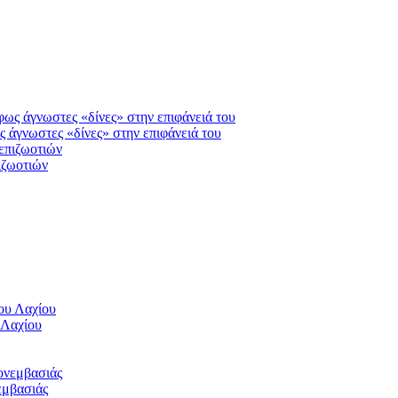
ς άγνωστες «δίνες» στην επιφάνειά του
ιζωοτιών
 Λαχίου
εμβασιάς