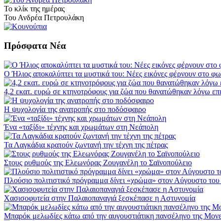
Το κλίκ της ημέρας
Του Ανδρέα Πετρουλάκη
Πρόσφατα Νέα
Ο Ήλιος αποκαλύπτει τα μυστικά του: Νέες εικόνες φέρνουν στο φω
4,2 εκατ. ευρώ σε κτηνοτρόφους για ζώα που θανατώθηκαν λόγω επ
Η ψυχολογία της ανατροπής στο ποδόσφαιρο
Ένα «ταξίδι» τέχνης και χρωμάτων στη Νεάπολη
Τα Λαγκάδια κρατούν ζωντανή την τέχνη της πέτρας
Στους ρυθμούς της Ελεωνόρας Ζουγανέλη το Σαϊνοπούλειο
Πλούσιο πολιτιστικό πρόγραμμα δίνει «χρώμα» στον Αύγουστο του
Χασισοφυτεία στην Παλαιοπαναγιά ξεσκέπασε η Αστυνομία
Μπαρόκ μελωδίες κάτω από την αυγουστιάτικη πανσέληνο της Μον