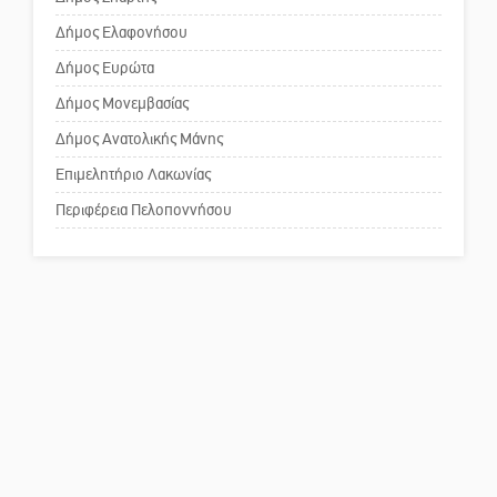
ευρώ
Δήμος Ελαφονήσου
Το δικό σας σχόλιο: Παράδειγμα
κοινωνικής αναισθησίας
Δήμος Ευρώτα
Δήμος Μονεμβασίας
Δήμος Ανατολικής Μάνης
Πού βρίσκεται το ιστορικό
κέντρο της Σπάρτης;
Επιμελητήριο Λακωνίας
Περιφέρεια Πελοποννήσου
Το δικό σας σχόλιο: Ρύποι