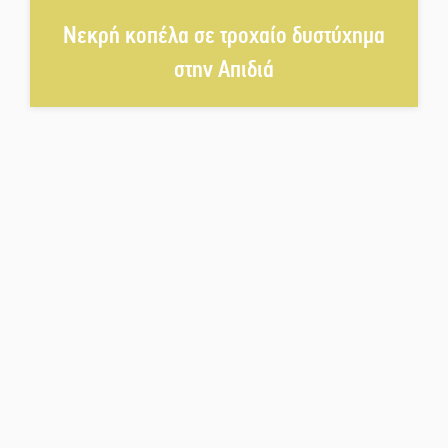
Η Σοχά ετοιμάζεται για ένα
Νεκρή κοπέλα σε τροχαίο δυστύχημα
δυναμικό καλοκαιρινό party
στην Απιδιά
Διακοπή μαθημάτων στο
Ματάλειο Κολυμβητήριο την
εβδομάδα του
Δεκαπενταύγουστου
Από Λιβύη είχαν ξεκινήσει οι
μετανάστες που
περισυνελέγησαν στο Ταίναρο
Διακοπή ρεύματος στην Πελλάνα
Λακε-Δαιμονικά: Το κυπαρίσσι