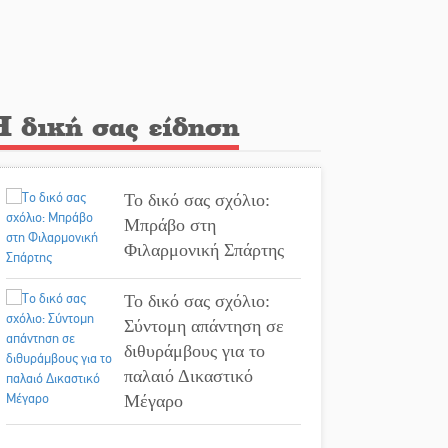
στο Ταίναρο
Διακοπή ρεύματος στην
Πελλάνα
Η δική σας είδηση
Λακε-Δαιμονικά: Το
κυπαρίσσι του Μυστρά
που φύτρωσε από μια
Το δικό σας σχόλιο:
ξεχασμένη προφητεία
Μπράβο στη
Φιλαρμονική Σπάρτης
Κλήρωσε για τον
Αστέρα Βλαχιώτη στη
Το δικό σας σχόλιο:
Γ’ Εθνική
Σύντομη απάντηση σε
Οδύνη στην Απιδιά για
διθυράμβους για το
τον χαμό της 29χρονης
παλαιό Δικαστικό
Ελένης σε τροχαίο
Μέγαρο
«Σφραγίδα» έργου και
Το δικό σας σχόλιο: