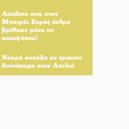
Πολιτισμός και
παράδοση δίνουν
Απόλυτο σοκ στον
ραντεβού στην
Μυστρά: Σορός άνδρα
Αγόριανη
βρέθηκε μέσα σε
καταψύκτη!
Η Σοχά ετοιμάζεται για
ένα δυναμικό
καλοκαιρινό party
Νεκρή κοπέλα σε τροχαίο
δυστύχημα στην Απιδιά
Διακοπή μαθημάτων
στο Ματάλειο
Κολυμβητήριο την
εβδομάδα του
Δεκαπενταύγουστου
Από Λιβύη είχαν
ξεκινήσει οι μετανάστες
που περισυνελέγησαν