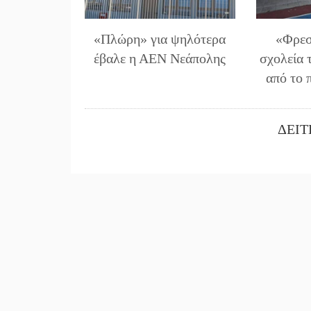
«Πλώρη» για ψηλότερα
«Φρεσ
έβαλε η ΑΕΝ Νεάπολης
σχολεία 
από το 
ΔΕΙΤ