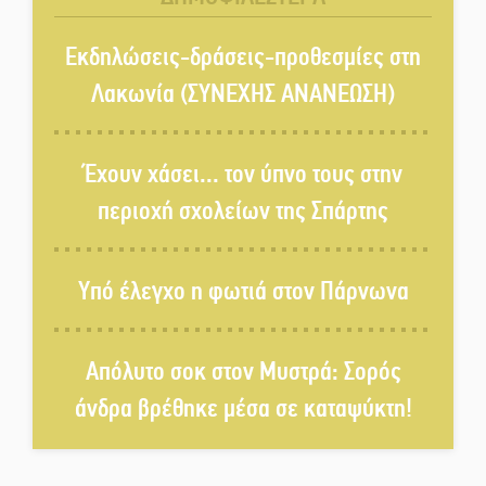
Ο καρχαρίας από την εποχή του
Σαίξπηρ που αψηφά τον χρόνο
Εκδηλώσεις-δράσεις-προθεσμίες στη
Λακωνία (ΣΥΝΕΧΗΣ ΑΝΑΝΕΩΣΗ)
Στη φάκα της Ασφάλειας Σπάρτης
μέλος της σπείρας των
Έχουν χάσει... τον ύπνο τους στην
«κουκουλοφόρων»
περιοχή σχολείων της Σπάρτης
Δεν χαλαρώνει η επιφυλακή για
φωτιές στη Λακωνία
Υπό έλεγχο η φωτιά στον Πάρνωνα
Κατεβαίνει ο γενικός ρεύματος
Απόλυτο σοκ στον Μυστρά: Σορός
σε Έλος και αρδευτικά 4
περιοχών του Δ. Ευρώτα
άνδρα βρέθηκε μέσα σε καταψύκτη!
Δημοσιεύτηκε η προκήρυξη του
διαγωνισμού για το παλαιό