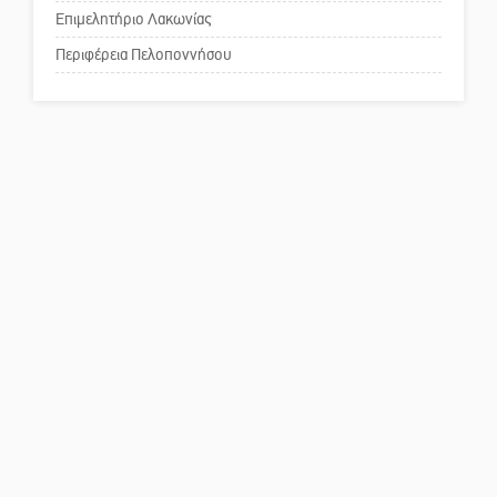
κέντρο της Σπάρτης;
Επιμελητήριο Λακωνίας
Περιφέρεια Πελοποννήσου
Το δικό σας σχόλιο: Ρύποι