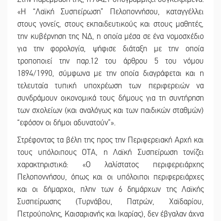
«Η “Λαϊκή Συσπείρωση” Πελοποννήσου, καταγγέλλει
στους γονείς, στους εκπαιδευτικούς και στους μαθητές,
την κυβέρνηση της ΝΔ, η οποία μέσα σε ένα νομοσχέδιο
για την φορολογία, ψήφισε διάταξη με την οποία
τροποποιεί την παρ.12 του άρθρου 5 του νόμου
1894/1990, σύμφωνα με την οποία διαγράφεται και η
τελευταία τυπική υποχρέωση των περιφερειών να
συνδράμουν οικονομικά τους δήμους για τη συντήρηση
των σχολείων (και αναλόγως και των παιδικών σταθμών)
“εφόσον οι δήμοι αδυνατούν”».
Στρέφοντας τα βέλη της προς την Περιφερειακή Αρχή και
τους υπόλοιπους ΟΤΑ, η Λαϊκή Συσπείρωση τονίζει
χαρακτηριστικά: «Ο λαλίστατος περιφερειάρχης
Πελοποννήσου, όπως και οι υπόλοιποι περιφερειάρχες
και οι δήμαρχοι, πλην των 6 δημάρχων της Λαϊκής
Συσπείρωσης (Τυρνάβου, Πατρών, Χαϊδαρίου,
Πετρούπολης, Καισαριανής και Ικαρίας), δεν έβγαλαν άχνα