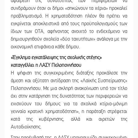
αφαίρεση της δυνατότητας των περιφερειών να
συνδράμουν όταν οι δήμοι «σηκώνουν τα χέρια» προκαλεί
προβληματισμό. Η χρηματοδότηση πλέον θα πρέπει να
εγκρίνεται αποκλειστικά από τους προϋπολογισμούς των
ίδιων των ΟΤΑ, αφήνοντας ανοιχτό το ενδεχόμενο να
δημιουργηθούν σχολεία «δύο ταχυτήτων» ανάλογα με την
οικονομική επιφάνεια κάθε δήμου.
«Έγκλημα εγκατάλειψης της σχολικής στέγης»
καταγγέλλει η ΛΑΣΥ Πελοποννήσου
Η ψήφιση της συγκεκριμένης διάταξης προκάλεσε την
άμεση και οξύτατη αντίδραση της «Λαϊκής Συσπείρωσης»
Πελοποννήσου. Με μια σκληρή ανακοίνωση υπό τον τίτλο
όχι στην κατάργηση της δυνατότητας των περιφερειών να
ενισχύουν του δήμους για τα σχολικά κτίρια-μόνιμη
γενναία κρατική χρηματοδότηση», η παράταξη στρέφεται
κατά της κυβέρνησης, αλλά και αιρετών της
Αυτοδιοίκησης.
Στην παρέμβασή της, η ΛΑΣΥ υπογραμμίζει συγκεκριμένα: