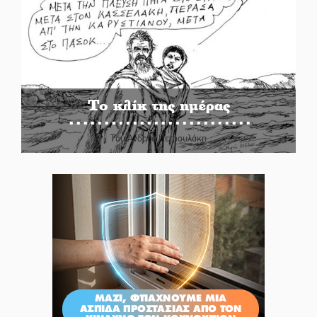
Το κλίκ της ημέρας
Του Ανδρέα Πετρουλάκη