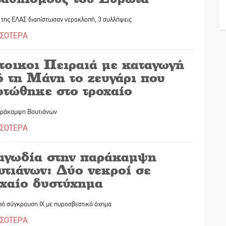
 της ΕΛΑΣ διαπίστωσαν νεροκλοπή, 3 συλλήψεις
ΣΣΟΤΕΡΑ
τοικοι Πειραιά με καταγωγή
ό τη Μάνη το ζευγάρι που
οτώθηκε στο τροχαίο
αράκαμψη Βουτιάνων
ΣΣΟΤΕΡΑ
αγωδία στην παράκαμψη
υτιάνων: Δύο νεκροί σε
οχαίο δυστύχημα
πό σύγκρουση ΙΧ με πυροσβεστικό όχημα
ΣΣΟΤΕΡΑ