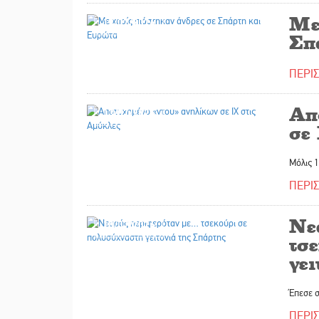
Με
13/07/2026
Σπ
ΠΕΡΙ
Απ
13/07/2026
σε
Μόλις 1
ΠΕΡΙ
Νε
10/07/2026
τσ
γει
Έπεσε σ
ΠΕΡΙ