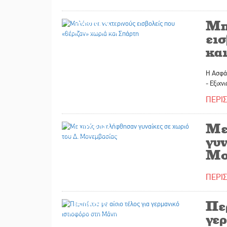
Μπ
17/07/2026
ει
κα
H Ασφάλ
- Εξιχν
ΠΕΡΙ
Με
16/07/2026
γυν
Μο
ΠΕΡΙ
Περ
15/07/2026
γε