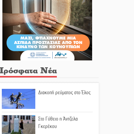
Πρόσφατα Νέα
Διακοπή ρεύματος στο Έλος
Στο Γύθειο η Άντζελα
Γκερέκου