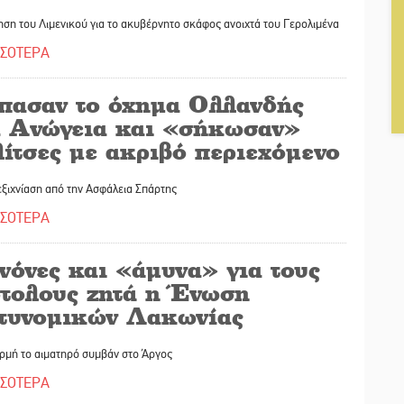
ηση του Λιμενικού για το ακυβέρνητο σκάφος ανοιχτά του Γερολιμένα
ΣΣΟΤΕΡΑ
πασαν το όχημα Ολλανδής
α Ανώγεια και «σήκωσαν»
ίτσες με ακριβό περιεχόμενο
ξιχνίαση από την Ασφάλεια Σπάρτης
ΣΣΟΤΕΡΑ
νόνες και «άμυνα» για τους
στολους ζητά η Ένωση
τυνομικών Λακωνίας
ρμή το αιματηρό συμβάν στο Άργος
ΣΣΟΤΕΡΑ