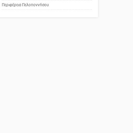
Περιφέρεια Πελοποννήσου
Παράδειγμα κοινωνικής
αναισθησίας
Πού βρίσκεται το ιστορικό
κέντρο της Σπάρτης;