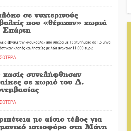
λόκο σε νυχτερινούς
σβολείς που «θέριζαν» χωριά
ι Σπάρτη
εια έβγαλε την «κουκούλα» από σπείρα με 13 χτυπήματα σε 1,5 μήνα
ιάστηκαν κλοπές και ληστείες με λεία άνω των 11.000 ευρώ
ΣΣΟΤΕΡΑ
 χασίς συνελήφθησαν
αίκες σε χωριό του Δ.
νεμβασίας
ΣΣΟΤΕΡΑ
ιπέτεια με αίσιο τέλος για
ρμανικό ιστιοφόρο στη Μάνη