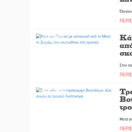
Έλεγχοι
ΠΕΡΙ
Κά
07/07/2026
απ
σκ
Στην π
ΠΕΡΙ
Τρ
06/07/2026
Βο
τρ
Μετά α
ΠΕΡΙ