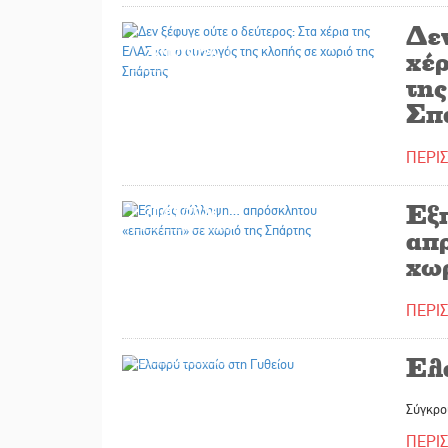
Δεν
22/07/2026
χέ
της
Σπ
ΠΕΡΙ
Εξ
20/07/2026
απ
χω
ΠΕΡΙ
17/07/2026
Ελ
Σύγκρο
ΠΕΡΙ