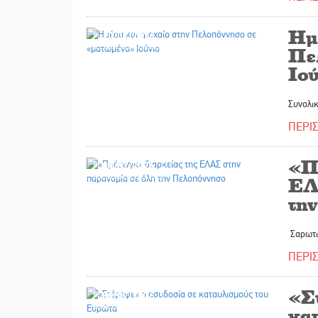
Ημ
10/07/2026
Πε
Ιού
Συνολικ
ΠΕΡΙ
«Π
09/07/2026
ΕΛ
τη
Σαρωτικ
ΠΕΡΙ
«Σ
09/07/2026
κα