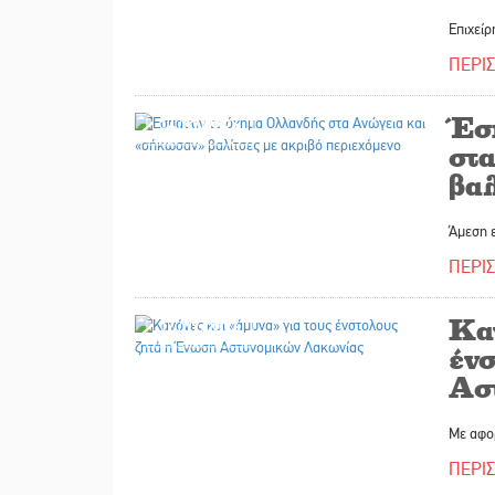
Επιχείρ
ΠΕΡΙ
Έσ
14/07/2026
στ
βαλ
Άμεση ε
ΠΕΡΙ
Κα
14/07/2026
έν
Ασ
Με αφο
ΠΕΡΙ