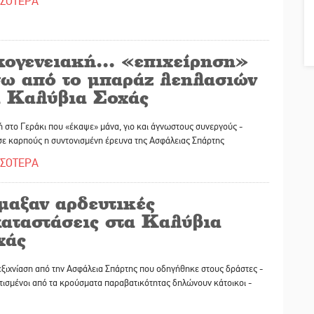
ΣΣΟΤΕΡΑ
κογενειακή... «επιχείρηση»
σω από το μπαράζ λεηλασιών
α Καλύβια Σοχάς
 στο Γεράκι που «έκαψε» μάνα, γιο και άγνωστους συνεργούς -
ε καρπούς η συντονισμένη έρευνα της Ασφάλειας Σπάρτης
ΣΣΟΤΕΡΑ
μαξαν αρδευτικές
καταστάσεις στα Καλύβια
χάς
ξιχνίαση από την Ασφάλεια Σπάρτης που οδηγήθηκε στους δράστες -
ισμένοι από τα κρούσματα παραβατικότητας δηλώνουν κάτοικοι -