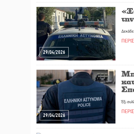
«Ξ
τη
Δεκάδες
ΠΕΡΙ
29/04/2026
Μπ
κα
Σπ
Έξι συλ
ΠΕΡΙ
29/04/2026