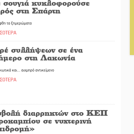
 σουγιά κυκλοφορούσε
αρός στη Σπάρτη
φθη τα ξημερώματα
ΣΣΟΤΕΡΑ
ρέ συλλήψεων σε ένα
ιήμερο στη Λακωνία
κωτικά και… αιχμηρό αντικείμενο
ΣΣΟΤΕΡΑ
σβολή διαρρηκτών στο ΚΕΠ
ροκαμπίου σε νυχτερινή
πιδρομή»