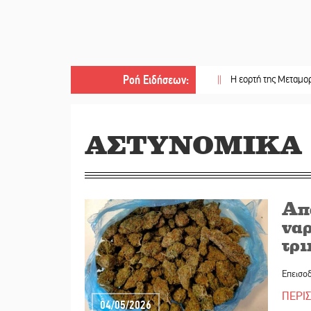
Ροή Ειδήσεων
:
||
Η εορτή της Μεταμορφώσεως του
ΑΣΤΥΝΟΜΙΚΑ
Απ
να
τρ
Επεισο
ΠΕΡΙ
04/05/2026