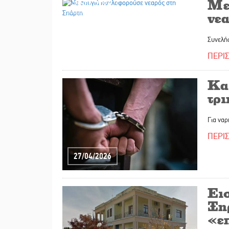
Με
28/04/2026
νε
Συνελή
ΠΕΡΙ
Κα
τρ
Για ναρ
ΠΕΡΙ
27/04/2026
Ει
Ξη
«ε