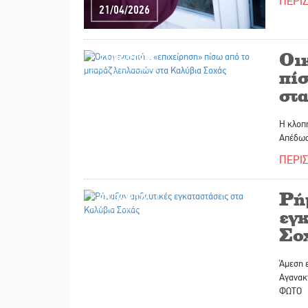
ΠΕΡΙ
21/04/2026
Οι
21/04/2026
πί
στ
Η κλοπή
Απέδωσ
ΠΕΡΙ
Ρή
20/04/2026
εγ
Σο
Άμεση ε
Αγανακτ
ΦΩΤΟ