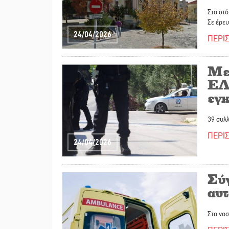
Στο στό
Σε έρευ
24/04/2026
ΠΕΡΙ
Με
ΕΛ
εγ
39 συλλ
ΠΕΡΙ
24/04/2026
Σύ
αυ
Στο νοσ