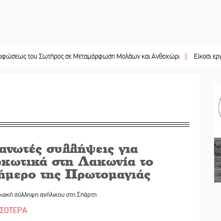
 Σωτήρος σε Μεταμόρφωση Μολάων και Ανθοχώρι
||
Είκοσι εργάτες για τον
ανωτές συλλήψεις για
ρκωτικά στη Λακωνία το
ιήμερο της Πρωτομαγιάς
διακή σύλληψη ανήλικου στη Σπάρτη
ΣΣΟΤΕΡΑ