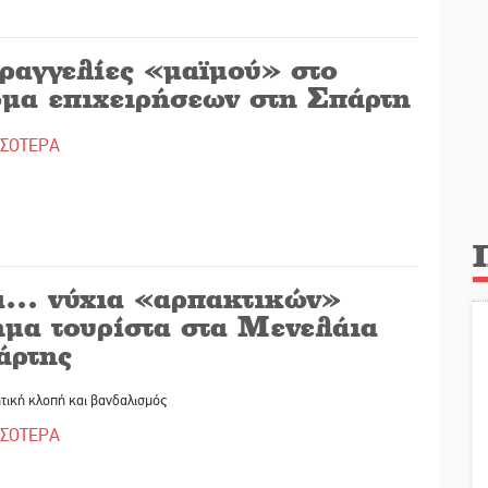
ραγγελίες «μαϊμού» στο
ομα επιχειρήσεων στη Σπάρτη
ΣΣΟΤΕΡΑ
α… νύχια «αρπακτικών»
ημα τουρίστα στα Μενελάια
άρτης
τική κλοπή και βανδαλισμός
ΣΣΟΤΕΡΑ