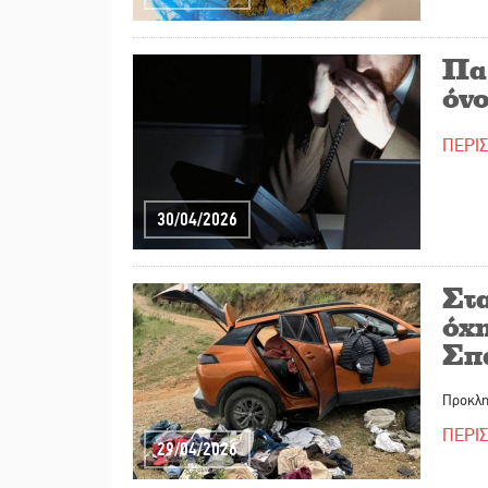
Πα
όν
ΠΕΡΙ
30/04/2026
Στ
όχ
Σπ
Προκλη
ΠΕΡΙ
29/04/2026