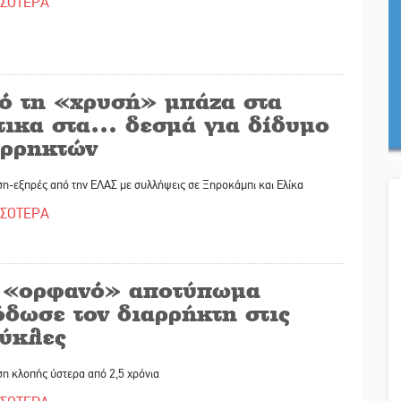
ΣΣΟΤΕΡΑ
ό τη «χρυσή» μπάζα στα
τικα στα… δεσμά για δίδυμο
αρρηκτών
ση-εξπρές από την ΕΛΑΣ με συλλήψεις σε Ξηροκάμπι και Ελίκα
ΣΣΟΤΕΡΑ
 «ορφανό» αποτύπωμα
όδωσε τον διαρρήκτη στις
ύκλες
ση κλοπής ύστερα από 2,5 χρόνια