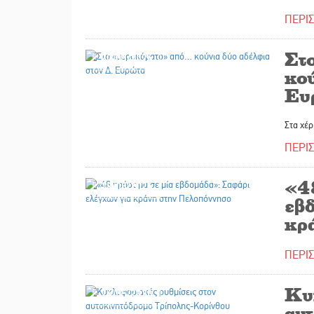
ΠΕΡΙ
Στ
20/05/2026
κο
Ευ
Στα χέρ
ΠΕΡΙ
«4
18/05/2026
εβ
κρ
ΠΕΡΙ
Κυ
16/05/2026
αυ