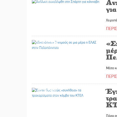
Αν
γι
Χειροπέ
ΠΕΡΙ
«Σ
21/05/2026
μέ
Πε
Μέσα κ
ΠΕΡΙ
Έγ
20/05/2026
τρ
Κ
Πόσα συ