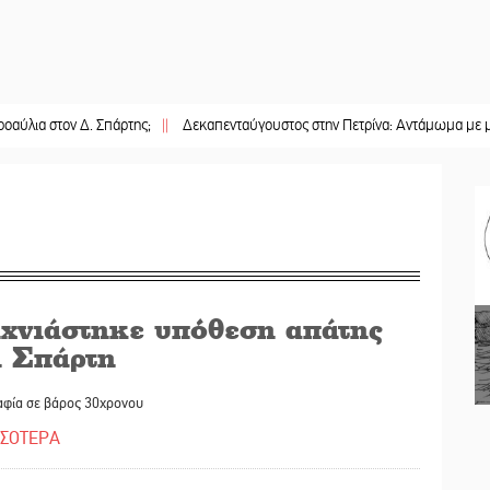
τον Δ. Σπάρτης;
||
Δεκαπενταύγουστος στην Πετρίνα: Αντάμωμα με μουσική, 
ιχνιάστηκε υπόθεση απάτης
η Σπάρτη
αφία σε βάρος 30χρονου
ΣΣΟΤΕΡΑ