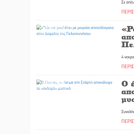
Σε σπίτ
ΠΕΡΙ
«Ρ
07/05/2026
απ
Πε
4 νεκρο
ΠΕΡΙ
Ο 
07/05/2026
απ
μυ
Συνελή
ΠΕΡΙ