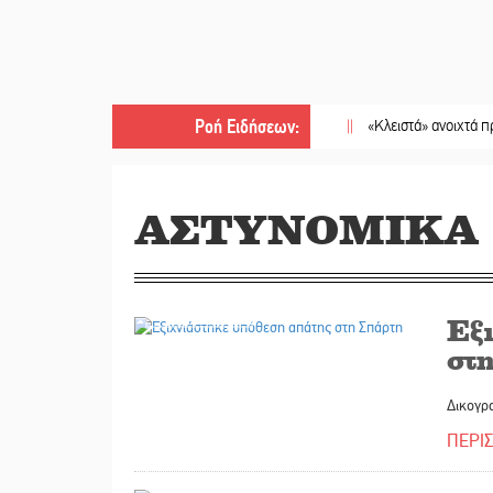
Ροή Ειδήσεων
:
||
«Κλειστά» ανοιχτά προαύλια σ
ΑΣΤΥΝΟΜΙΚΑ
23/05/2026
Εξ
στ
Δικογρ
ΠΕΡΙ
23/05/2026