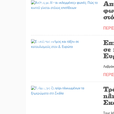
Απ
06/05/2026
φων
στό
ΠΕΡΙ
Επ
05/05/2026
σε 
Ευ
Λαβράκι
ΠΕΡΙ
Τρό
04/05/2026
ηλ
Σκ
Τους λή