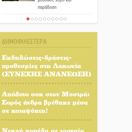
παράδοση
Σωτήρια επέμβαση για
ναυτικό ανοιχτά του Γυθείου
ΔΗΜΟΦΙΛΕΣΤΕΡΑ
Αποστολή εξετελέσθη στην
Ταϊβάν: Στη βάση τους τα
Εκδηλώσεις-δράσεις-
παγκόσμια Σπαρτιατόπουλα
προθεσμίες στη Λακωνία
(ΣΥΝΕΧΗΣ ΑΝΑΝΕΩΣΗ)
«Ρίζες και Ρεύματα» στο
Ξηροκάμπι με Ίκαρη και
Ζερβάκη
Απόλυτο σοκ στον Μυστρά:
Σορός άνδρα βρέθηκε μέσα
Αμετάβλητος στο «τριάρι» ο
σε καταψύκτη!
κίνδυνος φωτιάς σε όλη τη
Λακωνία
Νεκρή κοπέλα σε τροχαίο
Εβδομάδα Ομογενών: