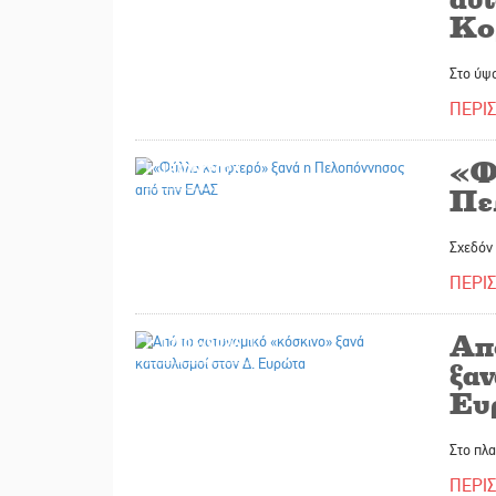
Κο
Στο ύψ
ΠΕΡΙ
«Φ
15/05/2026
Πε
Σχεδόν 
ΠΕΡΙ
Απ
12/05/2026
ξαν
Ευ
Στο πλα
ΠΕΡΙ