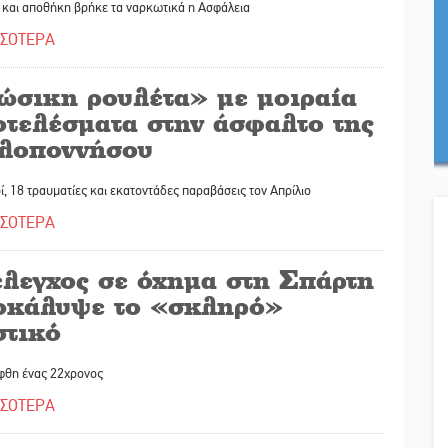
ι και αποθήκη βρήκε τα ναρκωτικά η Ασφάλεια
ΣΣΟΤΕΡΑ
ώσικη ρουλέτα» με μοιραία
οτελέσματα στην άσφαλτο της
λοποννήσου
ί, 18 τραυματίες και εκατοντάδες παραβάσεις τον Απρίλιο
ΣΣΟΤΕΡΑ
έλεγχος σε όχημα στη Σπάρτη
οκάλυψε το «σκληρό»
στικό
φθη ένας 22χρονος
ΣΣΟΤΕΡΑ