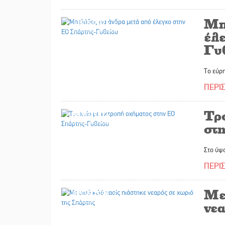
Μπ
11/05/2026
έλ
Γυ
Το εύρ
ΠΕΡΙ
Τρ
08/05/2026
στ
Στο ύψ
ΠΕΡΙ
Με
08/05/2026
νε