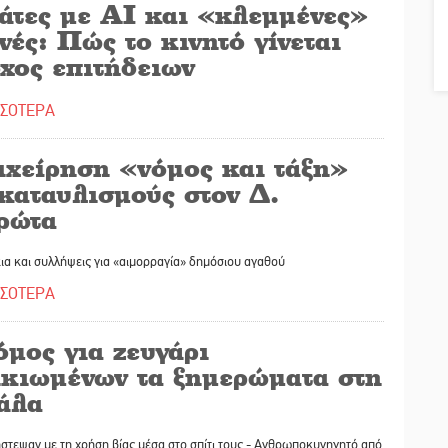
άτες με ΑΙ και «κλεμμένες»
ές: Πώς το κινητό γίνεται
χος επιτήδειων
ΣΣΟΤΕΡΑ
ιχείρηση «νόμος και τάξη»
καταυλισμούς στον Δ.
ρώτα
α και συλλήψεις για «αιμορραγία» δημόσιου αγαθού
ΣΣΟΤΕΡΑ
μος για ζευγάρι
ικιωμένων τα ξημερώματα στη
άλα
στεψαν με τη χρήση βίας μέσα στο σπίτι τους - Ανθρωποκυνηγητό από