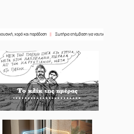
χορό και παράδοση
||
Σωτήρια επέμβαση για ναυτικό ανοιχτά του Γυθείου
||
Το κλίκ της ημέρας
Του Ανδρέα Πετρουλάκη