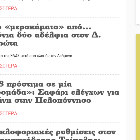
ΣΣΟΤΕΡΑ
ο «μεροκάματο» από…
ύνια δύο αδέλφια στον Δ.
ρώτα
ια της ΕΛΑΣ μετά από κλοπή στον Λεήμονα
ΣΣΟΤΕΡΑ
8 πρόστιμα σε μία
δομάδα»: Σαφάρι ελέγχων για
άνη στην Πελοπόννησο
ΣΣΟΤΕΡΑ
κλοφοριακές ρυθμίσεις στον
τοκινητόδρομο Τρίπολης-