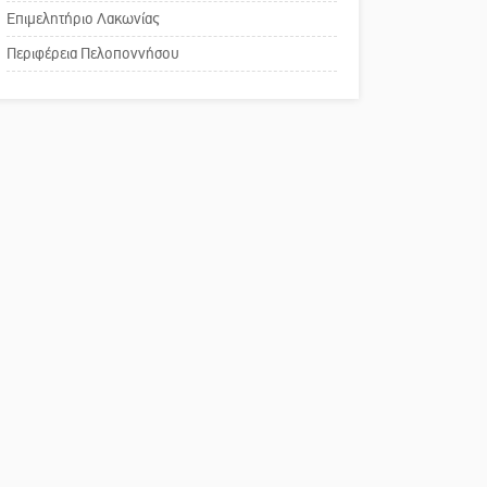
Επιμελητήριο Λακωνίας
Το δικό σας σχόλιο:
Περιφέρεια Πελοποννήσου
Παράδειγμα κοινωνικής
αναισθησίας
Πού βρίσκεται το ιστορικό
κέντρο της Σπάρτης;