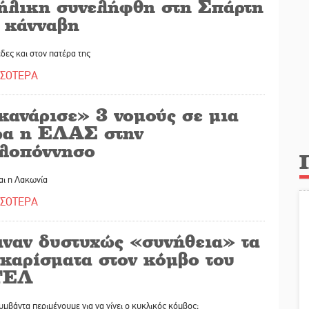
ήλικη συνελήφθη στη Σπάρτη
α κάνναβη
δες και στον πατέρα της
ΣΣΟΤΕΡΑ
κανάρισε» 3 νομούς σε μια
ρα η ΕΛΑΣ στην
λοπόννησο
αι η Λακωνία
ΣΣΟΤΕΡΑ
ιναν δυστυχώς «συνήθεια» τα
ακαρίσματα στον κόμβο του
ΤΕΛ
μβάντα περιμένουμε για να γίνει ο κυκλικός κόμβος;