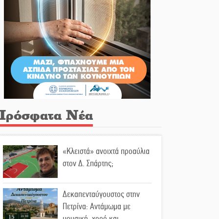
Πρόσφατα Νέα
«Κλειστά» ανοιχτά προαύλια
στον Δ. Σπάρτης;
Δεκαπενταύγουστος στην
Πετρίνα: Αντάμωμα με
μουσική, χορό και