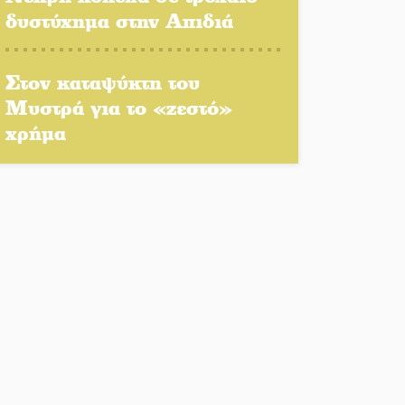
δυστύχημα στην Απιδιά
Κερδισμένη ουσία ή
επικοινωνιακές εντυπώσεις;
Στον καταψύκτη του
Ελεύθερος ο 55χρονος για
Μυστρά για το «ζεστό»
την υπόθεση του Μυστρά
χρήμα
Ποδοσφαιρικό αντάμωμα για
τους Κοκκινοραχίτες
Μάχης συνέχεια των 310 για
τη Λαϊκή Σπάρτης
Στον τελικό του
Πρωταθλήματος Ελλάδας
Beach Soccer ο Π.
Μαρτσούκος