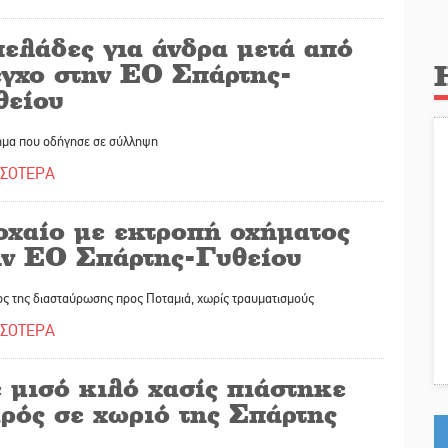
ελάδες για άνδρα μετά από
εγχο στην ΕΟ Σπάρτης-
θείου
ημα που οδήγησε σε σύλληψη
ΣΣΟΤΕΡΑ
οχαίο με εκτροπή οχήματος
ην ΕΟ Σπάρτης-Γυθείου
ος της διασταύρωσης προς Ποταμιά, χωρίς τραυματισμούς
ΣΣΟΤΕΡΑ
 μισό κιλό χασίς πιάστηκε
αρός σε χωριό της Σπάρτης