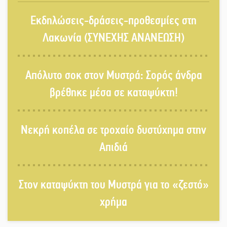
Στον τελικό του Πρωταθλήματος
Εκδηλώσεις-δράσεις-προθεσμίες στη
Ελλάδας Beach Soccer ο Π.
Μαρτσούκος
Λακωνία (ΣΥΝΕΧΗΣ ΑΝΑΝΕΩΣΗ)
Η Έρη Ρίτσου σχολιάζει τα…
Απόλυτο σοκ στον Μυστρά: Σορός άνδρα
τραγελαφικά των «κληρονόμων»
βρέθηκε μέσα σε καταψύκτη!
Ο Ήλιος αποκαλύπτει τα μυστικά
Νεκρή κοπέλα σε τροχαίο δυστύχημα στην
του: Νέες εικόνες φέρνουν στο φως
άγνωστες «δίνες» στην επιφάνειά
Απιδιά
του
4,2 εκατ. ευρώ σε κτηνοτρόφους
Στον καταψύκτη του Μυστρά για το «ζεστό»
για ζώα που θανατώθηκαν λόγω
χρήμα
επιζωοτιών