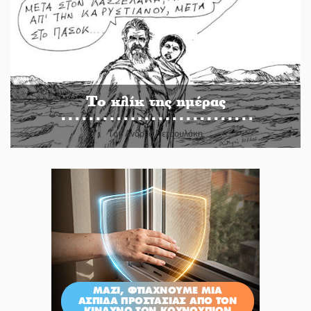
Το κλίκ της ημέρας
Του Ανδρέα Πετρουλάκη