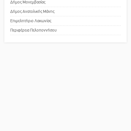
Δήμος Μονεμβασίας
τη λειτουργία του ΚΑΠΗ
Δήμος Ανατολικής Μάνης
Επιμελητήριο Λακωνίας
Το δικό σας σχόλιο: Παράδειγμα
κοινωνικής αναισθησίας
Περιφέρεια Πελοποννήσου
Πού βρίσκεται το ιστορικό κέντρο
της Σπάρτης;